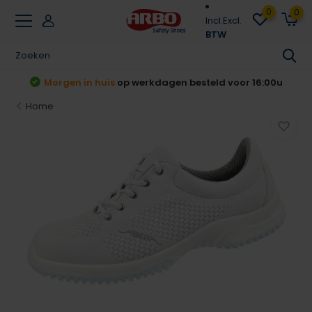
0
0
Incl.
Excl.
BTW
t
Morgen in huis
op werkdagen besteld voor 16:00u
Home