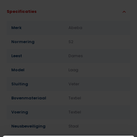
Specificaties
Merk
Abeba
Normering
S2
Leest
Dames
Model
Laag
Sluiting
Veter
Bovenmateriaal
Textiel
Voering
Textiel
Neusbeveiliging
Staal