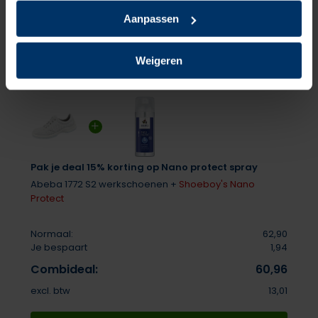
Aanpassen
Weigeren
Pak je deal 15% korting op Nano protect spray
Abeba 1772 S2 werkschoenen +
Shoeboy's Nano
Protect
Normaal:
62,90
Je bespaart
1,94
Combideal:
60,96
excl. btw
13,01