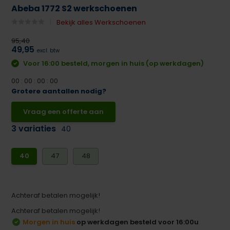
Abeba 1772 S2 werkschoenen
Bekijk alles Werkschoenen
95,40
49,95
excl. btw
Voor 16:00 besteld, morgen in huis (op werkdagen)
0
0
:
0
0
:
0
0
:
0
0
Grotere aantallen nodig?
Vraag een offerte aan
3 variaties
40
40
47
48
Achteraf betalen mogelijk!
Achteraf betalen mogelijk!
Morgen in huis
op werkdagen besteld voor 16:00u