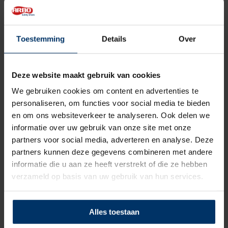
Zoolbeveiliging
Geen
Zoolmateriaal
TPU
Toestemming
Details
Over
Antislip
Ja
Deze website maakt gebruik van cookies
Overige specificaties
Antistatisch, Wasbaar
We gebruiken cookies om content en advertenties te
Kleur
Wit
personaliseren, om functies voor social media te bieden
en om ons websiteverkeer te analyseren. Ook delen we
Beoordelingen
informatie over uw gebruik van onze site met onze
partners voor social media, adverteren en analyse. Deze
partners kunnen deze gegevens combineren met andere
0
5
Gebaseerd op 0 beoordeling(en)
van
informatie die u aan ze heeft verstrekt of die ze hebben
verzameld op basis van uw gebruik van hun services.
Schrijf je eigen review
Er zijn nog geen reviews geschreven over dit product..
Alles toestaan
Delen