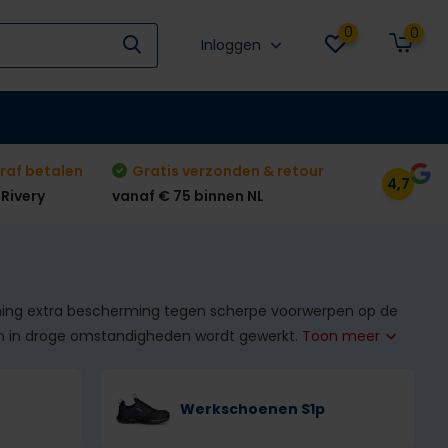
0
0
Inloggen
raf betalen
Gratis verzonden & retour
4,7
 Rivery
vanaf € 75 binnen NL
rming extra bescherming tegen scherpe voorwerpen op de
nen in droge omstandigheden wordt gewerkt.
Toon meer
Werkschoenen S1p