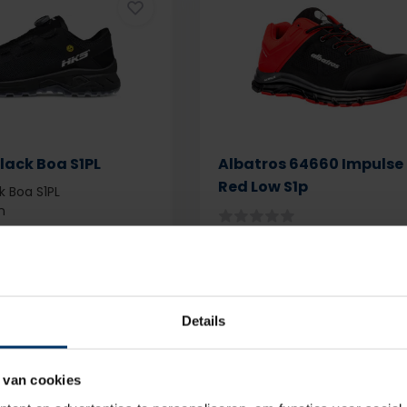
Black Boa S1PL
Albatros 64660 Impulse 
Red Low S1p
ck Boa S1PL
n
Details
Op voorraad
Deliverytime
Op 
80,95
btw
excl. btw
 van cookies