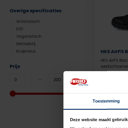
Overige specificaties
Antistatisch
ESD
Veganistisch
Metaalvrij
Kruipneus
HKS AirFit 
HKS AirFit Bla
Prijs
werkschoene
-
Toestemming
Deliverytime
134,95
excl. 
Deze website maakt gebruik