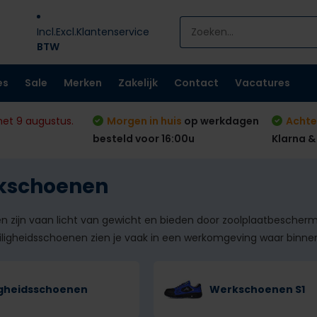
Incl.
Excl.
Klantenservice
BTW
es
Sale
Merken
Zakelijk
Contact
Vacatures
met 9 augustus.
Morgen in huis
op werkdagen
Achte
besteld voor 16:00u
Klarna &
rkschoenen
n zijn vaan licht van gewicht en bieden door zoolplaatbesche
veiligheidsschoenen zien je vaak in een werkomgeving waar bin
igheidsschoenen
Werkschoenen S1