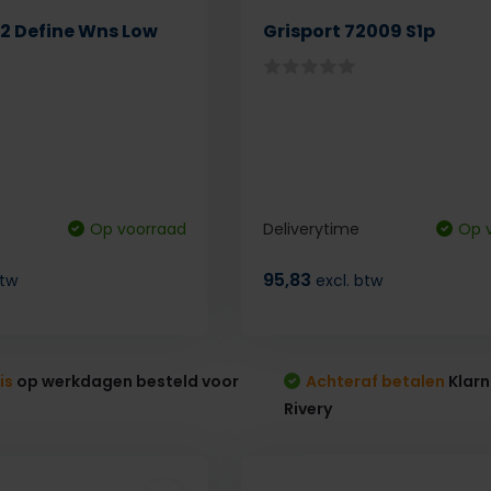
 Define Wns Low
Grisport 72009 S1p
Op voorraad
Deliverytime
Op 
95,83
btw
excl. btw
is
op werkdagen besteld voor
Achteraf betalen
Klarn
Rivery