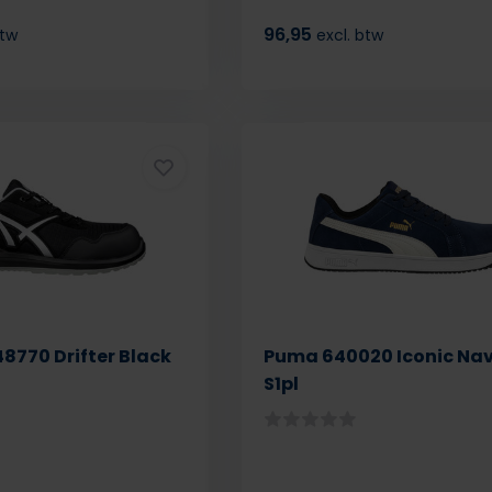
96,95
btw
excl. btw
8770 Drifter Black
Puma 640020 Iconic Na
S1pl