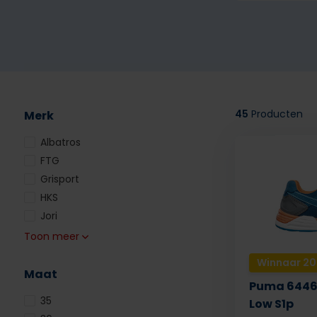
45
Producten
Merk
Albatros
FTG
Grisport
HKS
Jori
Toon meer
Winnaar 20
Maat
Puma 64464
35
Low S1p