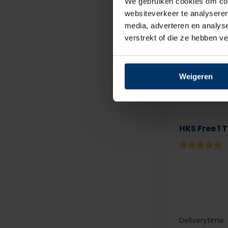
We gebruiken cookies om cont
websiteverkeer te analyseren
media, adverteren en analys
verstrekt of die ze hebben v
Weigeren
HKS Free 1 T
Deliverytime