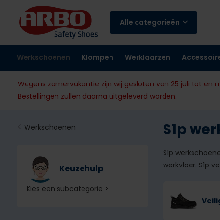
Alle categorieën
Werkschoenen
Klompen
Werklaarzen
Accessoir
Wegens zomervakantie zijn wij gesloten van 25 juli tot en 
Bestellingen zullen daarna uitgeleverd worden.
S1p we
Werkschoenen
S1p werkschoene
werkvloer. S1p 
Keuzehulp
Kies een subcategorie >
Veil