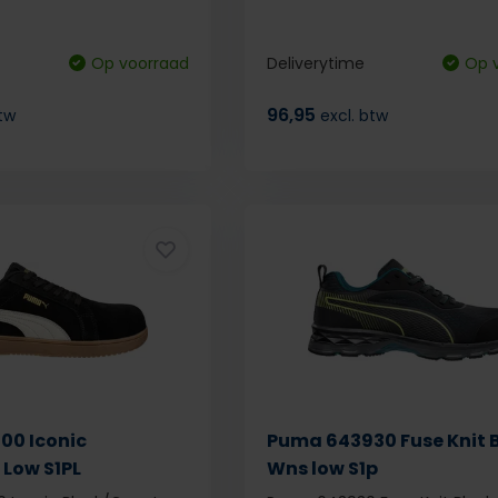
Op voorraad
Deliverytime
Op 
96,95
btw
excl. btw
00 Iconic
Puma 643930 Fuse Knit 
Low S1PL
Wns low S1p