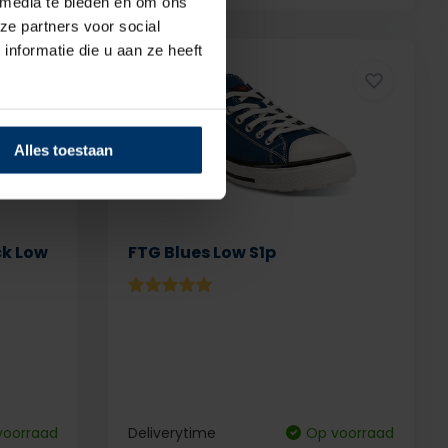
 media te bieden en om ons
ze partners voor social
nformatie die u aan ze heeft
Alles toestaan
ck Low
FTG Blues Low S1p
voorraad
Deliverytime
Op voorraad