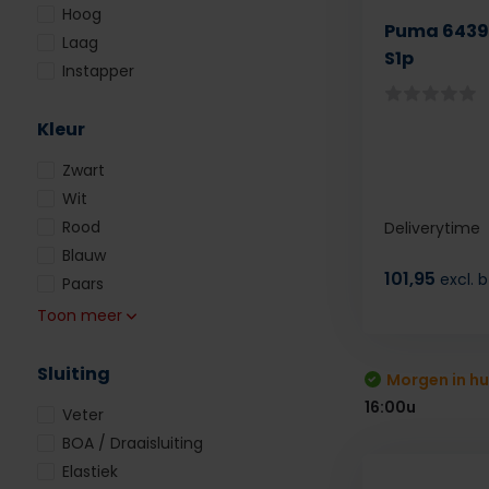
Hoog
Puma 64392
Laag
S1p
Instapper
Kleur
Zwart
Wit
Rood
Deliverytime
Blauw
101,95
excl. 
Paars
Toon meer
Sluiting
Morgen in hu
16:00u
Veter
BOA / Draaisluiting
Elastiek