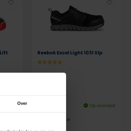
Lift
Reebok Excel Light 1031 S1p
Over
voorraad
Deliverytime
Op voorraad
131,36
excl. btw