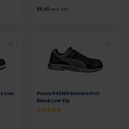
66,45
excl. btw
vy Low
Puma 643160 Elevate Knit
Black Low S1p