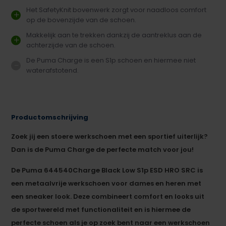
Het SafetyKnit bovenwerk zorgt voor naadloos comfort
op de bovenzijde van de schoen.
Makkelijk aan te trekken dankzij de aantreklus aan de
achterzijde van de schoen.
De Puma Charge is een S1p schoen en hiermee niet
waterafstotend.
Productomschrijving
Zoek jij een stoere werkschoen met een sportief uiterlijk?
Dan is de Puma Charge de perfecte match voor jou!
De Puma 644540
Charge Black Low S1p ESD HRO SRC is
een metaalvrije werkschoen voor dames en heren met
een sneaker look. Deze combineert comfort en looks uit
de sportwereld met functionaliteit en is hiermee de
perfecte schoen als je op zoek bent naar een werkschoen