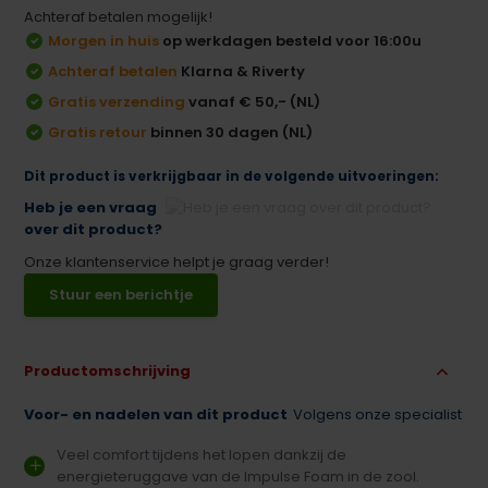
Achteraf betalen mogelijk!
Morgen in huis
op werkdagen besteld voor 16:00u
Achteraf betalen
Klarna & Riverty
Gratis verzending
vanaf € 50,- (NL)
Gratis retour
binnen 30 dagen (NL)
Dit product is verkrijgbaar in de volgende uitvoeringen:
Heb je een vraag
over dit product?
Onze klantenservice helpt je graag verder!
Stuur een berichtje
Productomschrijving
Voor- en nadelen van dit product
Volgens onze specialist
Veel comfort tijdens het lopen dankzij de
energieteruggave van de Impulse Foam in de zool.