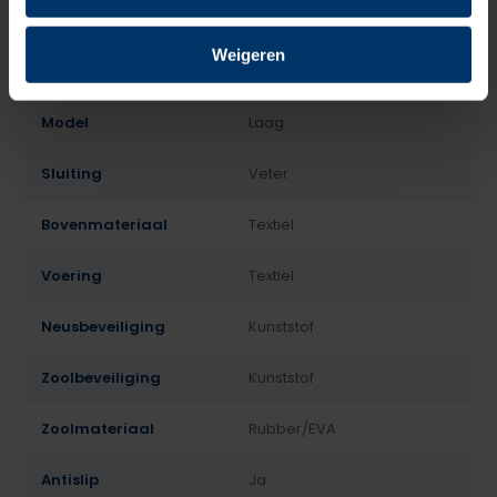
Normering
S1p
Weigeren
Leest
Dames, Heren
Model
Laag
Sluiting
Veter
Bovenmateriaal
Textiel
Voering
Textiel
Neusbeveiliging
Kunststof
Zoolbeveiliging
Kunststof
Zoolmateriaal
Rubber/EVA
Antislip
Ja