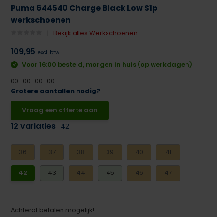
Puma 644540 Charge Black Low S1p
werkschoenen
Bekijk alles Werkschoenen
109,95
excl. btw
Voor 16:00 besteld, morgen in huis (op werkdagen)
0
0
:
0
0
:
0
0
:
0
0
Grotere aantallen nodig?
Vraag een offerte aan
12 variaties
42
36
37
38
39
40
41
42
43
44
45
46
47
Achteraf betalen mogelijk!