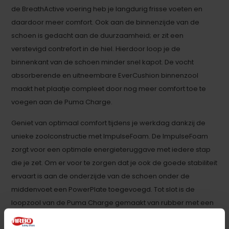
de BreathActive voering heb je langdurig frisse voeten en
daardoor meer comfort. Ook aan de binnenzijde van de
schoen is gedacht aan de duurzaamheid; er zit een
verstevigd contrefort in de hiel. Hierdoor loop je de
binnenkant van de schoen minder snel kapot. De vocht
absorberende en uitneembare EverCushion binnenzool
maakt het plaatje compleet door nog meer comfort toe te
voegen aan de Puma Charge.
Geniet van optimaal comfort tijdens je werkdag dankzij de
unieke zoolconstructie met ImpulseFoam. De ImpulseFoam
zorgt voor een optimale energieteruggave met iedere stap
die je zet. Om er voor te zorgen dat je ook de goede stabiliteit
ervaart is aan de onderzijde van de schoen onder de
middenvoet een PowerPlate toegevoegd. Tot slot is de
loopzool van de Puma Charge gemaakt van rubber met een
functioneel profiel, waardoor modder en vuil niet zo makkelijk