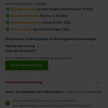
Achteraf betalen mogelijk!
Morgen in huis
op werkdagen besteld voor 16:00u
Achteraf betalen
Klarna & Riverty
Gratis verzending
vanaf € 50,- (NL)
Gratis retour
binnen 30 dagen (NL)
Dit product is verkrijgbaar in de volgende uitvoeringen:
Heb je een vraag
over dit product?
Onze klantenservice helpt je graag verder!
Stuur een berichtje
Productomschrijving
Voor- en nadelen van dit product
Volgens onze specialist
Veel comfort tijdens het lopen dankzij de
energieteruggave van de Impulse Foam in de zool.