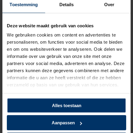
onder de schoen blijft hangen.
Toestemming
Details
Over
Is de Puma Charge met S1p certificering dé werkschoen
voor jou Je kunt deze makkelijk en snel bestellen op de
Deze website maakt gebruik van cookies
webshop wanneer het jou uit komt, dan zorgen wij voor
We gebruiken cookies om content en advertenties te
de rest!
personaliseren, om functies voor social media te bieden
Wil je de schoenen toch even passen, dan kan dat in
en om ons websiteverkeer te analyseren. Ook delen we
onze
showroom
. Heb je nog vragen over de Puma Charge
informatie over uw gebruik van onze site met onze
Black Low of een van onze andere producten? Dan kun je
partners voor social media, adverteren en analyse. Deze
altijd contact opnemen met een van onze specialisten.
partners kunnen deze gegevens combineren met andere
informatie die u aan ze heeft verstrekt of die ze hebben
Categorie:
Puma werkschoenen
verzameld op basis van uw gebruik van hun services.
Alles toestaan
Specificaties
Aanpassen
Merk
Puma