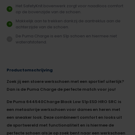
Het SafetyKnit bovenwerk zorgt voor naadloos comfort
op de bovenzijde van de schoen.
Makkelijk aan te trekken dankzij de aantreklus aan de
achterzijde van de schoen.
De Puma Charge is een S1p schoen en hiermee niet
waterafstotend.
Productomschrijving
Zoek jij een stoere werkschoen met een sportief uiterlijk?
Dan is de Puma Charge de perfecte match voor jou!
De Puma 644540
Charge Black Low S1p ESD HRO SRC is
een metaalvrije werkschoen voor dames en heren met
een sneaker look. Deze combineert comfort en looks uit
de sportwereld met functionaliteit en is hiermee de
perfecte schoen als je op zoek bent naar een werkschoen