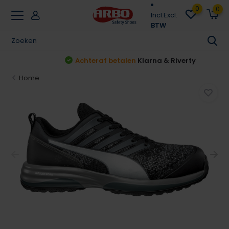
0
0
Incl.
Excl.
BTW
Achteraf betalen
Klarna & Riverty
Home