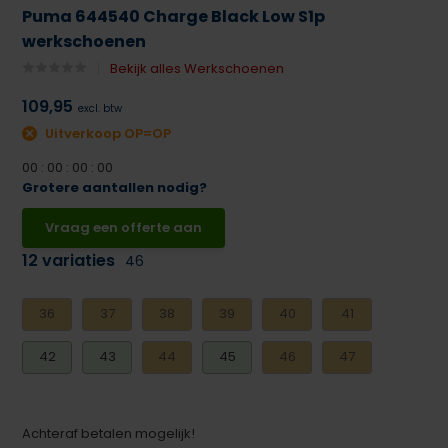
Puma 644540 Charge Black Low S1p
werkschoenen
Bekijk alles Werkschoenen
109,95
excl. btw
Uitverkoop OP=OP
0
0
:
0
0
:
0
0
:
0
0
Grotere aantallen nodig?
Vraag een offerte aan
12 variaties
46
36
37
38
39
40
41
42
43
44
45
46
47
Achteraf betalen mogelijk!