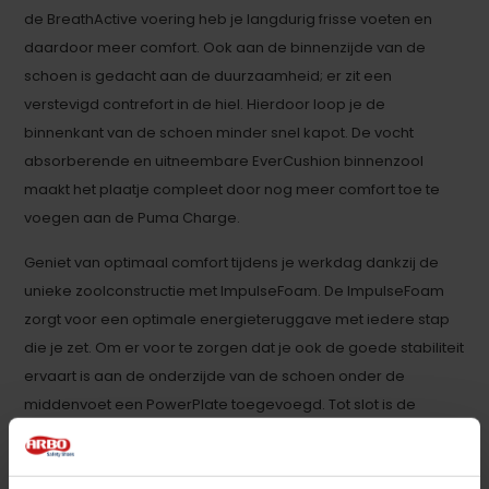
de BreathActive voering heb je langdurig frisse voeten en
daardoor meer comfort. Ook aan de binnenzijde van de
schoen is gedacht aan de duurzaamheid; er zit een
verstevigd contrefort in de hiel. Hierdoor loop je de
binnenkant van de schoen minder snel kapot. De vocht
absorberende en uitneembare EverCushion binnenzool
maakt het plaatje compleet door nog meer comfort toe te
voegen aan de Puma Charge.
Geniet van optimaal comfort tijdens je werkdag dankzij de
unieke zoolconstructie met ImpulseFoam. De ImpulseFoam
zorgt voor een optimale energieteruggave met iedere stap
die je zet. Om er voor te zorgen dat je ook de goede stabiliteit
ervaart is aan de onderzijde van de schoen onder de
middenvoet een PowerPlate toegevoegd. Tot slot is de
loopzool van de Puma Charge gemaakt van rubber met een
functioneel profiel, waardoor modder en vuil niet zo makkelijk