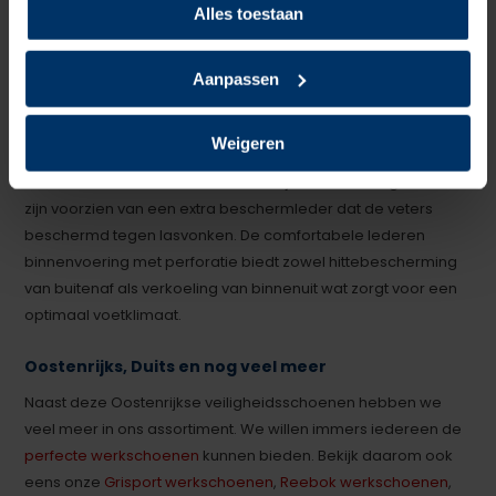
Alles toestaan
Deze lasschoenen hebben een hoog draagcomfort en
voldoen aan de hoogste eisen voor S3 werkschoenen.
Daarnaast zijn deze
lasschoenen
voorzien van speciale
Aanpassen
naden van hitte- en vlambestendig NOMEX®-materiaal en
een nitrilzool met een contacthittebestendigheid tot 300
Weigeren
graden Celsius die aan alle eisen in de metaalbewerking
voldoet. De NOMEX® schoenveters zijn brandvertragend en
zijn voorzien van een extra beschermleder dat de veters
beschermd tegen lasvonken. De comfortabele lederen
binnenvoering met perforatie biedt zowel hittebescherming
van buitenaf als verkoeling van binnenuit wat zorgt voor een
optimaal voetklimaat.
Oostenrijks, Duits en nog veel meer
Naast deze Oostenrijkse veiligheidsschoenen hebben we
veel meer in ons assortiment. We willen immers iedereen de
perfecte werkschoenen
kunnen bieden. Bekijk daarom ook
eens onze
Grisport werkschoenen
,
Reebok werkschoenen
,