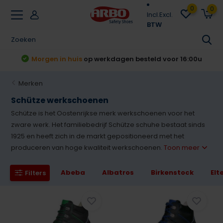
0
0
Incl.
Excl.
BTW
t
Morgen in huis
op werkdagen besteld voor 16:00u
Merken
Schütze werkschoenen
Schütze is het Oostenrijkse merk werkschoenen voor het
zware werk. Het familiebedrijf Schütze schuhe bestaat sinds
1925 en heeft zich in de markt gepositioneerd met het
produceren van hoge kwaliteit werkschoenen.
Toon meer
Abeba
Albatros
Birkenstock
Elt
Filters