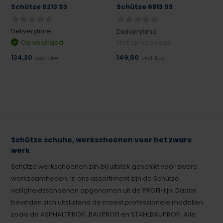
Schütze 6213 S3
Schütze 6813 S3
Deliverytime
Deliverytime
Op voorraad
Niet op voorraad
134,30
149,80
excl. btw
excl. btw
Schütze schuhe, werkschoenen voor het zware
werk
Schütze werkschoenen zijn bij uitstek geschikt voor zware
werkzaamheden. In ons assortiment zijn de Schütze
veiligheidsschoenen opgenomen uit de PROFI-lijn. Daarin
bevinden zich uitsluitend de meest professionele modellen
zoals de ASPHALTPROFI, BAUPROFI en STAHLBAUPROFI. Alle