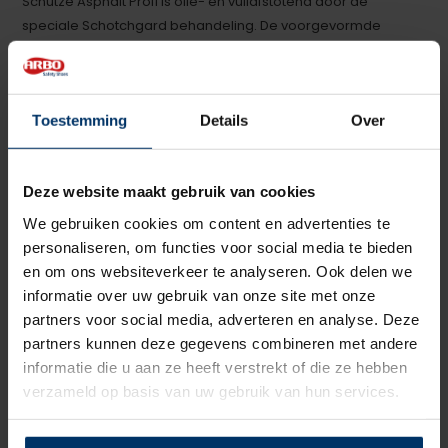
Schütze Asphalt Profi is olie- en vuilafstotend door de
speciale Schotchgard behandeling. De voorgevormde
inlegzool is geheel gemaakt van leder.
Schütze Bau Profi werkschoenen voor op de bouw
Toestemming
Details
Over
De Bau Profi werkschoenen van Schütze zijn speciaal
ontworpen voor de bouw. Bouwvakkers worden vaak
blootgesteld aan risicovolle omstandigheden waarbij hoge
Deze website maakt gebruik van cookies
bescherming van de voeten essentieel is. Wij hebben in ons
We gebruiken cookies om content en advertenties te
assortiment lage en hoge S3
werkschoenen voor op de
personaliseren, om functies voor social media te bieden
bouw
. Schütze Bau Profi schoenen zijn zeer robuust en toch
en om ons websiteverkeer te analyseren. Ook delen we
comfortabel. Dit zorgt dat ze lang meegaan en de hele
informatie over uw gebruik van onze site met onze
werkdag optimaal beschermen tegen zware
partners voor social media, adverteren en analyse. Deze
werkomstandigheden.
partners kunnen deze gegevens combineren met andere
Schütze Stahlbau Profi lasschoenen
informatie die u aan ze heeft verstrekt of die ze hebben
voor metaalbewerking
verzameld op basis van uw gebruik van hun services.
De Schütze Stahlbau Profi-lijn is speciaal ontwikkeld voor
werknemers in de metaalbewerking en metaalindustrie.