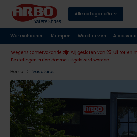
Alle categorieën
Werkschoenen
Klompen
Werklaarzen
Accessoir
Wegens zomervakantie zijn wij gesloten van 25 juli tot en 
Bestellingen zullen daarna uitgeleverd worden.
Home
Vacatures