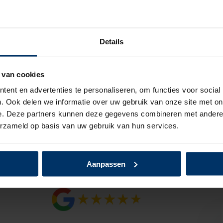
Details
 van cookies
ent en advertenties te personaliseren, om functies voor social
. Ook delen we informatie over uw gebruik van onze site met on
Klantbeoordelingen
e. Deze partners kunnen deze gegevens combineren met andere i
erzameld op basis van uw gebruik van hun services.
Klanten geven ARBOSS een
4,7/5
op
Google! Klik op het logo en schrijf ook
een review over onze services, dat
Aanpassen
waarderen we enorm!