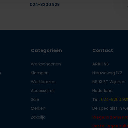
024-8200 929
Categorieën
Contact
Werkschoenen
ARBOSS
n
Klompen
Nieuweweg 172
Werklaarzen
6603 BT Wijchen
Accessoires
Nederland
Sale
Tel:
024-8200 92
Merken
Dé specialist in 
Zakelijk
Wegens zomervaka
Bestellingen zul