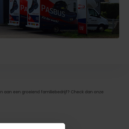
wen aan een groeiend familiebedrijf? Check dan onze