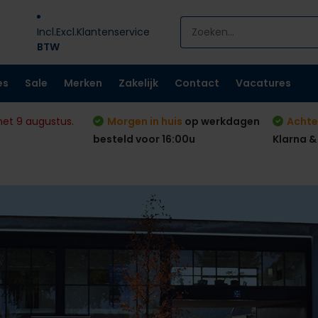
Incl.
Excl.
Klantenservice
BTW
es
Sale
Merken
Zakelijk
Contact
Vacatures
met 9 augustus.
Morgen in huis
op werkdagen
Achte
besteld voor 16:00u
Klarna &