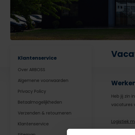
Vaca
Klantenservice
Over ARBOSS
Algemene voorwaarden
Werken
Privacy Policy
Heb jij zin
Betaalmogelijkheden
vacatures v
Verzenden & retourneren
Logistiek 
Klantenservice
Sitemap