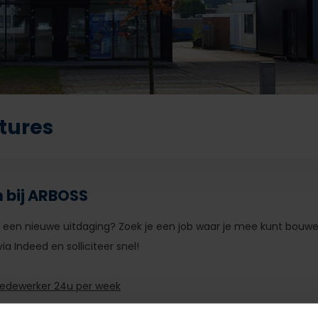
tures
 bij ARBOSS
 in een nieuwe uitdaging? Zoek je een job waar je mee kunt bou
ia Indeed en solliciteer snel!
medewerker 24u per week