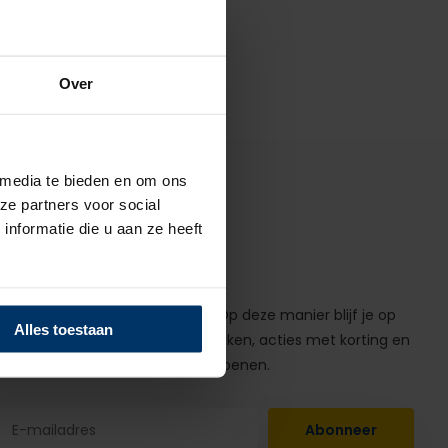
Over
 media te bieden en om ons
ze partners voor social
nformatie die u aan ze heeft
Abonneer op onze nieuwsbrief! Op deze manier blijf je op
Alles toestaan
de hoogte van alle belangrijke zaken, acties met korting en
nuttige informatie over werkschoenen.
Abonneer