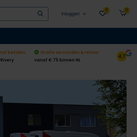
0
0
Inloggen
raf betalen
Gratis verzonden & retour
4,7
 Rivery
vanaf € 75 binnen NL