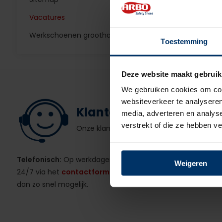
Vacatures
Werkschoenen groothandel
Toestemming
Deze website maakt gebruik
We gebruiken cookies om cont
websiteverkeer te analyseren
Klantenservice
media, adverteren en analys
verstrekt of die ze hebben v
Onze klantenservice helpt je graag!
Telefonisch:
Op werkdagen van 09:00 tot 16:00u.
Weigeren
24/7 via het
contactformulier
of
e-mail
. We reageren
dan zo snel mogelijk.