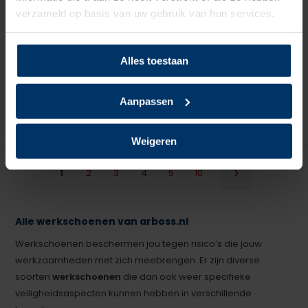
verzameld op basis van uw gebruik van hun services.
Deliverytime
Deliverytime
Op voorraad
Op voorraad
Alles toestaan
113,50
105,95
excl. btw
excl. btw
Aanpassen
Weigeren
1
2
3
4
5
10
Alle werkschoenen van arboss.nl
Werkschoenen beschermen jou tegen risico’s die jouw
werkzaamheden met zich meebrengen. Er zijn diverse
soorten
werkschoenen
die dan ook weer specifieke
veiligheidsaspecten kunnen hebben in verschillende