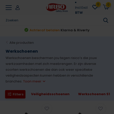
0
0
Incl.
Excl.
BTW
Achteraf betalen
Klarna & Riverty
Alle producten
Werkschoenen
Werkschoenen beschermen jou tegen risico’s die jouw
werkzaamheden met zich meebrengen. Er zijn diverse
soorten werkschoenen die dan ook weer specifieke
veiligheidsaspecten kunnen hebben in verschillende
branches.
Toon meer
Veiligheidsschoenen
Werkschoenen S1
Filters