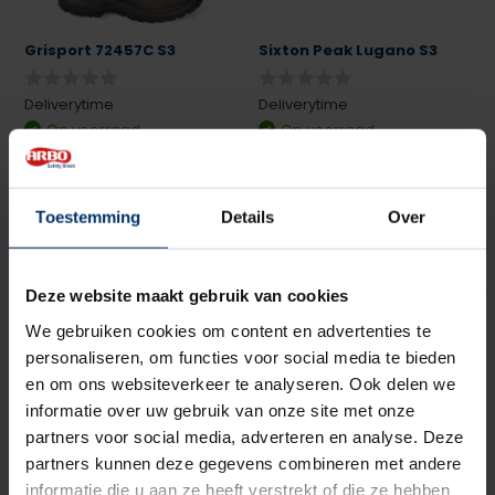
Grisport 72457C S3
Sixton Peak Lugano S3
Deliverytime
Deliverytime
Op voorraad
Op voorraad
103,26
98,50
excl. btw
excl. btw
Toestemming
Details
Over
Deze website maakt gebruik van cookies
We gebruiken cookies om content en advertenties te
personaliseren, om functies voor social media te bieden
en om ons websiteverkeer te analyseren. Ook delen we
informatie over uw gebruik van onze site met onze
partners voor social media, adverteren en analyse. Deze
partners kunnen deze gegevens combineren met andere
Sixton Peak Auckland Low
Puma 632250 Rio Black
S3
Mid S3
informatie die u aan ze heeft verstrekt of die ze hebben