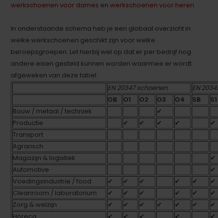
werkschoenen voor dames
en
werkschoenen voor heren
.
In onderstaande schema heb je een globaal overzicht in
welke werkschoenen geschikt zijn voor welke
beroepsgroepen. Let hierbij wel op dat er per bedrijf nog
andere eisen gesteld kunnen worden waarmee er wordt
afgeweken van deze tabel.
EN 20347 schoenen
EN 2034
OB
O1
O2
O3
O4
SB
S1
Bouw / metaal / techniek
✔
Productie
✔
✔
✔
✔
✔
Transport
Agrarisch
Magazijn & logistiek
✔
Automotive
✔
Voedingsindustrie / food
✔
✔
✔
✔
✔
✔
Cleanroom / laboratorium
✔
✔
✔
✔
✔
✔
Zorg & welzijn
✔
✔
✔
✔
✔
✔
✔
Horeca
✔
✔
✔
✔
✔