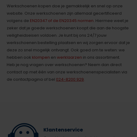
Werkschoenen kopen doe je gemakkelijk en snel op onze
website. Onze werkschoenen zijn allemaal gecertificeerd
volgens de
EN20347 of de EN20345 normen
. Hiermee weet je
zeker dat je goede werkschoenen koopt die aan de hoogste
veiligheidseisen voldoen. Je kunt bij ons 24/7 jouw
werkschoenen bestelling plaatsen en wij zorgen ervoor dat je
deze zo snel mogelijk ontvangt.
Ook goed om te weten: we
hebben ook
klompen
en
werklaarzen
in ons assortiment.
Heb je nog vragen over werkschoenen? Neem dan direct
contact op met één van onze werkschoenenspecialisten via
de contactpagina of bel
024-8200 929
.
Klantenservice