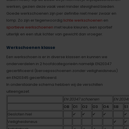
werken, gezien deze vaak veel minder stevigheid bieden.
Goede werkschoenen zijn per definitie niet meer zwaar en
lomp. Zo zijn er tegenwoordig
lichte werkschoenen
en
sportieve werkschoenen
met leuke kleuren, een sportief
uiterlijk en een stuk lichter van gewicht dan vroeger.
Werkschoenen klasse
Een werkschoen is er in diverse klassen en kunnen we
onderverdelen in 2 hoofdcategorieën namelijk EN20347
gecertificeerd (beroepsschoenen zonder veiligheidsneus)
en EN20345 gecertificeerd.
In onderstaande schema hebben wij de verschillen
uiteengezet.
EN 20347 schoenen
EN 2034
OB
O1
O2
O3
O4
SB
S1
Gesloten hiel
✔
✔
✔
✔
✔
Veiligheidsneus
✔
✔