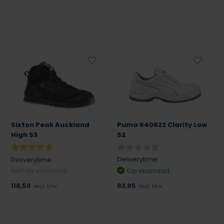
Sixton Peak Auckland
Puma 640622 Clarity Low
High S3
S2
Deliverytime
Deliverytime
Niet op voorraad
Op voorraad
118,50
83,95
excl. btw
excl. btw