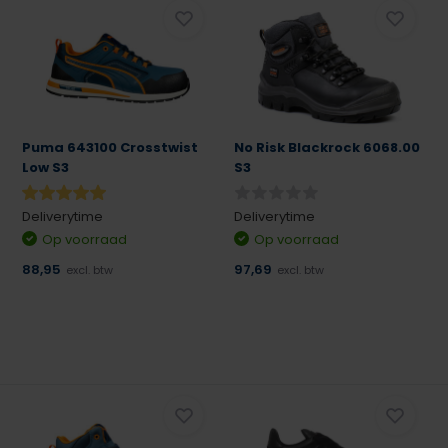
Puma 643100 Crosstwist
No Risk Blackrock 6068.00
Low S3
S3
Deliverytime
Deliverytime
Op voorraad
Op voorraad
88,95
97,69
excl. btw
excl. btw