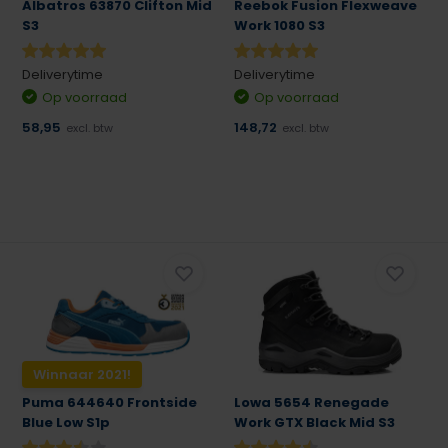
Albatros 63870 Clifton Mid
Reebok Fusion Flexweave
S3
Work 1080 S3
Deliverytime
Deliverytime
Op voorraad
Op voorraad
58,95
148,72
excl. btw
excl. btw
Winnaar 2021!
Puma 644640 Frontside
Lowa 5654 Renegade
Blue Low S1p
Work GTX Black Mid S3