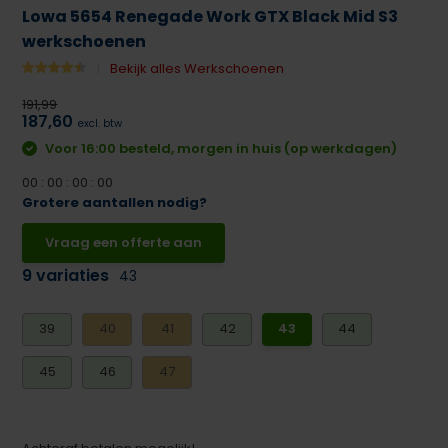
Lowa 5654 Renegade Work GTX Black Mid S3
werkschoenen
Bekijk alles Werkschoenen
191,99
187,60
excl. btw
Voor 16:00 besteld, morgen in huis (op werkdagen)
0
0
:
0
0
:
0
0
:
0
0
Grotere aantallen nodig?
Vraag een offerte aan
9 variaties
43
39
40
41
42
43
44
45
46
47