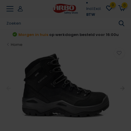
0
0
Incl.
Excl.
BTW
t
Morgen in huis
op werkdagen besteld voor 16:00u
Home