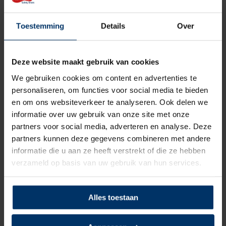
Zoolmateriaal
Rubber/PU
Antislip
Ja
Toestemming
Details
Over
Overige specificaties
Antistatisch, Waterdicht
Deze website maakt gebruik van cookies
Kleur
Zwart
We gebruiken cookies om content en advertenties te
personaliseren, om functies voor social media te bieden
Beoordelingen
en om ons websiteverkeer te analyseren. Ook delen we
informatie over uw gebruik van onze site met onze
partners voor social media, adverteren en analyse. Deze
4.7
5
Gebaseerd op 3 beoordeling(en)
van
partners kunnen deze gegevens combineren met andere
informatie die u aan ze heeft verstrekt of die ze hebben
Schrijf je eigen review
verzameld op basis van uw gebruik van hun services.
5
van 5
Alles toestaan
Lopen zeer lekker en zien er netjes uit
Gepost door: Walter op 14 Mei 2026