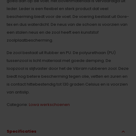
goed aan op de voet. Het bovenmateriaal is vervaardigd uit
leder. Leder is een flexibel en sterk product dat veel
bescherming biedt voor de voet. De voering bestaat uit Gore-
tex en dus waterdicht. De neus van de schoen is voorzien van
een stalen neus en de zool heeft een kunststof
zoolplaatbescherming.
De zool bestaat uit Rubber en PU. De polyurethaan (PU)
tussenzool is licht materiaal met goede demping. De
loopzool is slijtvaster door het de Vibram rubberen zool. Deze
biedt nog betere bescherming tegen olie, vetten en zuren en
is contact hittebestendig tot 130 graden Celsius en is voorzien
van antislip.
Categorie:
Lowa werkschoenen
Specificaties