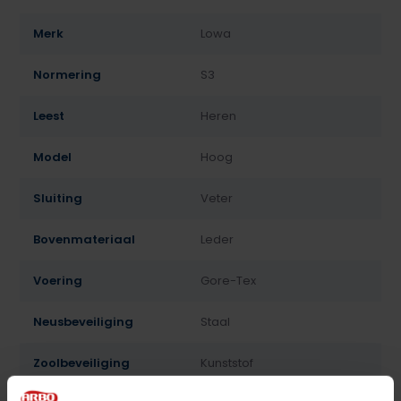
Merk
Lowa
Normering
S3
Leest
Heren
Model
Hoog
Sluiting
Veter
Bovenmateriaal
Leder
Voering
Gore-Tex
Neusbeveiliging
Staal
Zoolbeveiliging
Kunststof