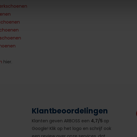
werkschoenen
oenen
kschoenen
schoenen
kschoenen
hoenen
n
hier.
Klantbeoordelingen
Klanten geven ARBOSS een
4,7/5
op
Google! Klik op het logo en schrijf ook
een review over onze services, dat