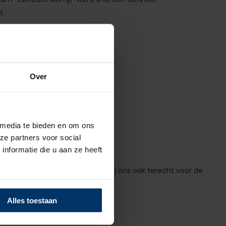
l.
Over
"
logan:
"Kracht van gemak".
 media te bieden en om ons
ze partners voor social
nformatie die u aan ze heeft
t. Maar niet alleen dat, je kan bij ons ook terecht voor de
Alles toestaan