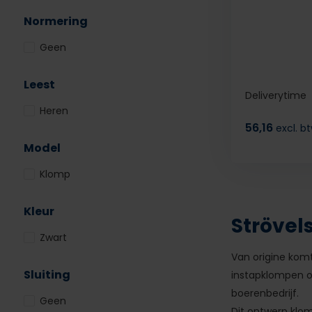
Normering
Geen
Leest
Deliverytime
Heren
56,16
excl. b
Model
Klomp
Kleur
Strövel
Zwart
Van origine komt
Sluiting
instapklompen o
boerenbedrijf.
Geen
Dit ontwerp klom