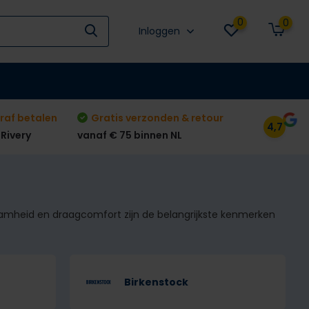
0
0
Inloggen
raf betalen
Gratis verzonden & retour
4,7
 Rivery
vanaf € 75 binnen NL
aamheid en draagcomfort zijn de belangrijkste kenmerken
Birkenstock