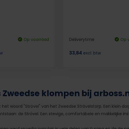
Op voorraad
Deliverytime
Op 
33,84
tw
excl. btw
s Zweedse klompen bij arboss.n
 het woord "Strövel" van het Zweedse Strövelstorp. Een klein do
ntstaan: de Strövel. Een stevige, comfortabele en makkelijke 
pen werd spoedig populair in vele delen van Europa en de de n