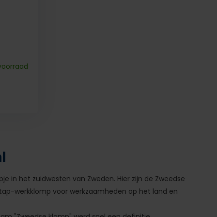
voorraad
l
rpje in het zuidwesten van Zweden. Hier zijn de Zweedse
instap-werkklomp voor werkzaamheden op het land en
aam "Zweedse klomp" werd snel een definitie.