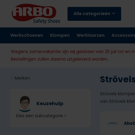
Alle categorieën
Werkschoenen
Klompen
Werklaarzen
Accessoir
Wegens zomervakantie zijn wij gesloten van 25 juli tot en 
Bestellingen zullen daarna uitgeleverd worden.
Strövel
Merken
Strövels klompe
van Strövels kl
Keuzehulp
Kies een subcategorie >
Abe