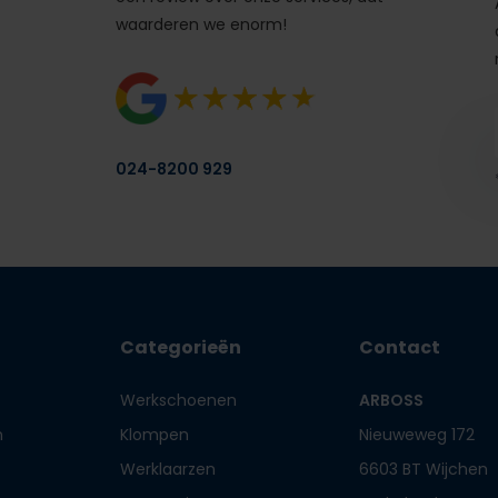
waarderen we enorm!
024-8200 929
Categorieën
Contact
Werkschoenen
ARBOSS
n
Klompen
Nieuweweg 172
Werklaarzen
6603 BT Wijchen