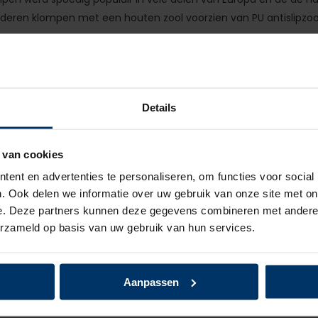
deren klompen met een houten zool voorzien van PU antislipzoo
Details
s klompen: "Kracht van gemak
 van cookies
 merknaam van Nederlandse komaf en onderscheid zich met de s
ent en advertenties te personaliseren, om functies voor social
. Ook delen we informatie over uw gebruik van onze site met on
n en werkschoenen
e. Deze partners kunnen deze gegevens combineren met andere i
erzameld op basis van uw gebruik van hun services.
n van Strövels hebben we ook andere
klompen
in ons assortimen
choenen
voor ieder beroep.
Aanpassen
ze topmerken: