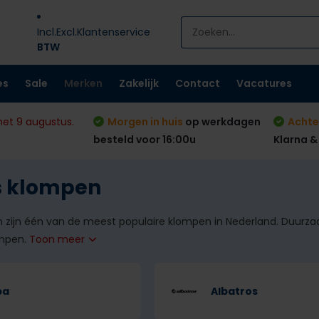
Incl.
Excl.
Klantenservice
BTW
es
Sale
Merken
Zakelijk
Contact
Vacatures
met 9 augustus.
Morgen in huis
op werkdagen
Achte
besteld voor 16:00u
Klarna &
s klompen
n zijn één van de meest populaire klompen in Nederland. Duurz
ompen.
Toon meer
ba
Albatros