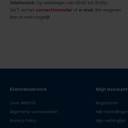
Telefonisch:
Op werkdagen van 09:00 tot 16:00u.
24/7 via het
contactformulier
of
e-mail
. We reageren
dan zo snel mogelijk.
Klantenservice
Mijn account
Over ARBOSS
Registreren
Algemene voorwaarden
Mijn bestellinge
Privacy Policy
Mijn verlanglijst