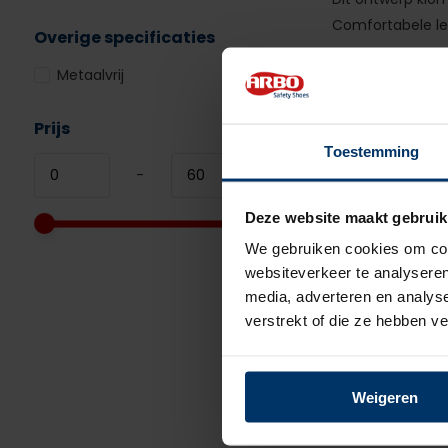
Comfortabele le
Overige specificaties
Metaalvrij
Prijs
Toestemming
-
Strövel
Deze website maakt gebruik
Strövels is als
We gebruiken cookies om cont
websiteverkeer te analyseren
Klompe
media, adverteren en analys
verstrekt of die ze hebben v
Naast de klompe
perfecte
werks
Weigeren
Een paar van on