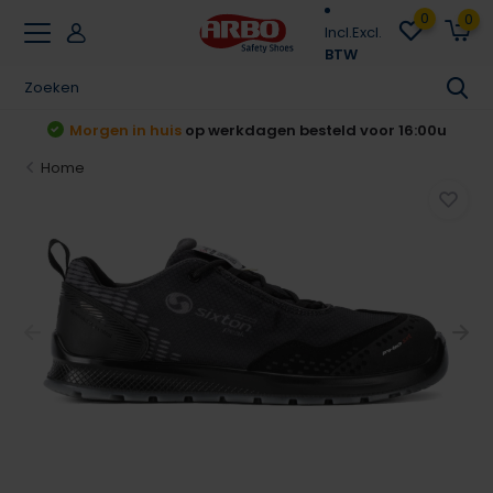
0
0
Incl.
Excl.
BTW
t
Morgen in huis
op werkdagen besteld voor 16:00u
Home