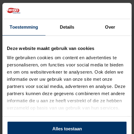
Zoolbeveiliging
Kunststof
Zoolmateriaal
PU/PU
Toestemming
Details
Over
Antislip
Ja
Deze website maakt gebruik van cookies
Overige specificaties
ESD, Veganistisch
We gebruiken cookies om content en advertenties te
personaliseren, om functies voor social media te bieden
Kleur
Zwart
en om ons websiteverkeer te analyseren. Ook delen we
informatie over uw gebruik van onze site met onze
Beoordelingen
partners voor social media, adverteren en analyse. Deze
partners kunnen deze gegevens combineren met andere
informatie die u aan ze heeft verstrekt of die ze hebben
0
5
Gebaseerd op 0 beoordeling(en)
van
verzameld op basis van uw gebruik van hun services.
Schrijf je eigen review
Alles toestaan
Er zijn nog geen reviews geschreven over dit product..