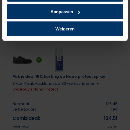
Delen
Aanpassen
Weigeren
Pak je deal 15% korting op Nano protect spray
Sixton Peak Auckland Low S3 werkschoenen +
Shoeboy's Nano Protect
Normaal:
126,45
Je bespaart
1,94
Combideal:
124,51
excl. btw
26,35