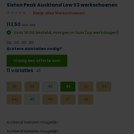
Sixton Peak Auckland Low S3 werkschoenen
Bekijk alles Werkschoenen
113,50
excl. btw
Voor 16:00 besteld, morgen in huis (op werkdagen)
0
0
:
0
0
:
0
0
:
0
0
Grotere aantallen nodig?
Vraag een offerte aan
11 variaties
41
38
39
40
41
42
43
44
45
46
47
48
Achteraf betalen mogelijk!
Achteraf betalen mogelijk!