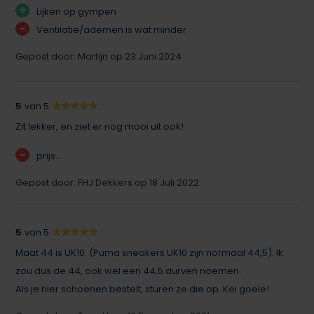
+
Lijken op gympen
-
Ventilatie/ademen is wat minder
Gepost door: Martijn op 23 Juni 2024
5
van 5
Zit lekker, en ziet er nog mooi uit ook!
-
prijs...
Gepost door: FHJ Dekkers op 18 Juli 2022
5
van 5
Maat 44 is UK10. (Puma sneakers UK10 zijn normaal 44,5). Ik
zou dus de 44, ook wel een 44,5 durven noemen.
Als je hier schoenen bestelt, sturen ze die op. Kei goeie!