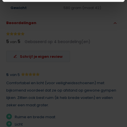
Gewicht
580 gram (maat 42)
Beoordelingen
5
5
Gebaseerd op 4 beoordeling(en)
van
Schrijf je eigen review
5
van 5
Comfortabel en licht (voor veiligheidsschoenen) met
bijkomend voordeel dat ze op afstand op gewone gympen
lijken. Zitten ook best ruim (ik heb brede voeten) en vallen
zeker een maat groter.
+
Ruime en brede maat
+
Licht