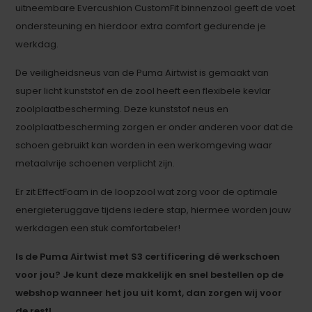
uitneembare Evercushion CustomFit binnenzool geeft de voet
ondersteuning en hierdoor extra comfort gedurende je
werkdag.
De veiligheidsneus van de Puma Airtwist is gemaakt van
super licht kunststof en de zool heeft een flexibele kevlar
zoolplaatbescherming. Deze kunststof neus en
zoolplaatbescherming zorgen er onder anderen voor dat de
schoen gebruikt kan worden in een werkomgeving waar
metaalvrije schoenen verplicht zijn.
Er zit EffectFoam in de loopzool wat zorg voor de optimale
energieteruggave tijdens iedere stap, hiermee worden jouw
werkdagen een stuk comfortabeler!
Is de Puma Airtwist met S3 certificering dé werkschoen
voor jou? Je kunt deze makkelijk en snel bestellen op de
webshop wanneer het jou uit komt, dan zorgen wij voor
de rest!