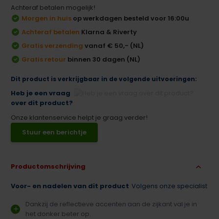
Achteraf betalen mogelijk!
Morgen in huis
op werkdagen besteld voor 16:00u
Achteraf betalen
Klarna & Riverty
Gratis verzending
vanaf € 50,- (NL)
Gratis retour
binnen 30 dagen (NL)
Dit product is verkrijgbaar in de volgende uitvoeringen:
Heb je een vraag
over dit product?
Onze klantenservice helpt je graag verder!
Stuur een berichtje
Productomschrijving
Voor- en nadelen van dit product
Volgens onze specialist
Dankzij de reflectieve accenten aan de zijkant val je in
het donker beter op.