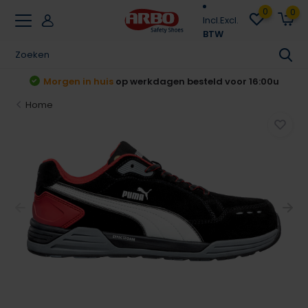
0
0
Incl.
Excl.
BTW
Achteraf betalen
Klarna & Riverty
Home