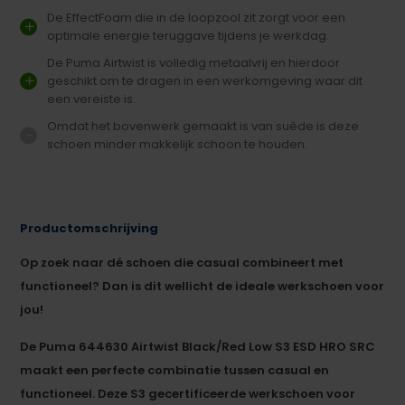
De EffectFoam die in de loopzool zit zorgt voor een
optimale energie teruggave tijdens je werkdag.
De Puma Airtwist is volledig metaalvrij en hierdoor
geschikt om te dragen in een werkomgeving waar dit
een vereiste is.
Omdat het bovenwerk gemaakt is van suède is deze
schoen minder makkelijk schoon te houden.
Productomschrijving
Op zoek naar dé schoen die casual combineert met
functioneel? Dan is dit wellicht de ideale werkschoen voor
jou!
De Puma 644630 Airtwist Black/Red Low S3 ESD HRO SRC
maakt een perfecte combinatie tussen casual en
functioneel. Deze S3 gecertificeerde werkschoen voor