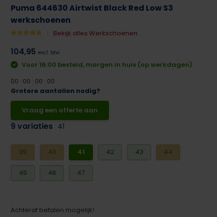
Puma 644630 Airtwist Black Red Low S3
werkschoenen
Bekijk alles Werkschoenen
104,95
excl. btw
Voor 16:00 besteld, morgen in huis (op werkdagen)
0
0
:
0
0
:
0
0
:
0
0
Grotere aantallen nodig?
Vraag een offerte aan
9 variaties
41
39
40
41
42
43
44
45
46
47
Achteraf betalen mogelijk!