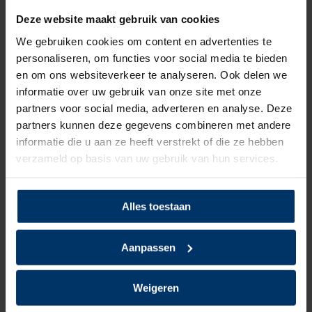
Model
Laag
Deze website maakt gebruik van cookies
We gebruiken cookies om content en advertenties te
Sluiting
Veter
personaliseren, om functies voor social media te bieden
Bovenmateriaal
Leder, Textiel
en om ons websiteverkeer te analyseren. Ook delen we
informatie over uw gebruik van onze site met onze
Voering
Textiel
partners voor social media, adverteren en analyse. Deze
partners kunnen deze gegevens combineren met andere
Neusbeveiliging
Kunststof
informatie die u aan ze heeft verstrekt of die ze hebben
verzameld op basis van uw gebruik van hun services.
Zoolbeveiliging
Kunststof
Zoolmateriaal
Rubber/EVA
Alles toestaan
Antislip
Ja
Aanpassen
Overige specificaties
Antistatisch, ESD, Metaalvrij
Weigeren
Kleur
Zwart, Rood