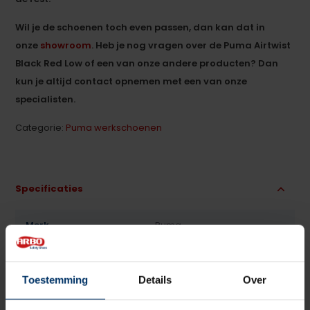
Wil je de schoenen toch even passen, dan kan dat in
onze
showroom
. Heb je nog vragen over de Puma Airtwist
Black Red Low of een van onze andere producten? Dan
kun je altijd contact opnemen met een van onze
specialisten.
Categorie:
Puma werkschoenen
Specificaties
Merk
Puma
Normering
S3
Toestemming
Details
Over
Leest
Heren