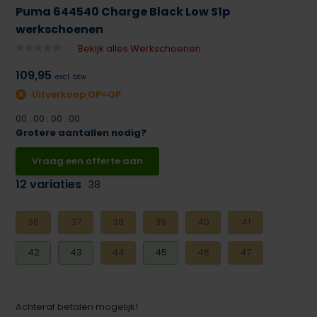
Puma 644540 Charge Black Low S1p
werkschoenen
Bekijk alles Werkschoenen
109,95
excl. btw
Uitverkoop OP=OP
0
0
:
0
0
:
0
0
:
0
0
Grotere aantallen nodig?
Vraag een offerte aan
12 variaties
38
36
37
38
39
40
41
42
43
44
45
46
47
Achteraf betalen mogelijk!