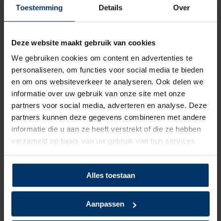
onder de schoen blijft hangen.
Toestemming
Details
Over
Is de Puma Charge met S1p certificering dé werkschoen
voor jou Je kunt deze makkelijk en snel bestellen op de
Deze website maakt gebruik van cookies
webshop wanneer het jou uit komt, dan zorgen wij voor
We gebruiken cookies om content en advertenties te
de rest!
personaliseren, om functies voor social media te bieden
Wil je de schoenen toch even passen, dan kan dat in
en om ons websiteverkeer te analyseren. Ook delen we
onze
showroom
. Heb je nog vragen over de Puma Charge
informatie over uw gebruik van onze site met onze
Black Low of een van onze andere producten? Dan kun je
partners voor social media, adverteren en analyse. Deze
altijd contact opnemen met een van onze specialisten.
partners kunnen deze gegevens combineren met andere
informatie die u aan ze heeft verstrekt of die ze hebben
Categorie:
Puma werkschoenen
verzameld op basis van uw gebruik van hun services.
Alles toestaan
Specificaties
Aanpassen
Merk
Puma