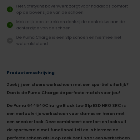
Het SafetyKnit bovenwerk zorgt voor naadloos comfort
op de bovenzijde van de schoen.
Makkelijk aan te trekken dankzij de aantreklus aan de
achterzijde van de schoen.
De Puma Charge is een S1p schoen en hiermee niet
waterafstotend.
Productomschrijving
Zoek jij een stoere werkschoen met een sportief uiterlijk?
Dan is de Puma Charge de perfecte match voor jou!
De Puma 644540
Charge Black Low S1p ESD HRO SRC is
een metaalvrije werkschoen voor dames en heren met
een sneaker look. Deze combineert comfort en looks uit
de sportwereld met functionaliteit en is hiermee de
perfecte schoen als je op zoek bent naar een werkschoen