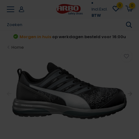
0
0
Incl.
Excl.
BTW
Achteraf betalen
Klarna & Riverty
Home