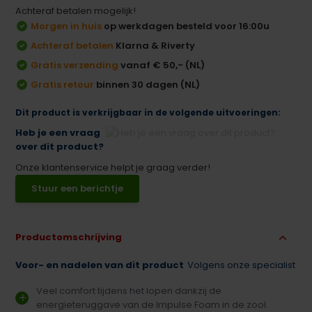
Achteraf betalen mogelijk!
Morgen in huis
op werkdagen besteld voor 16:00u
Achteraf betalen
Klarna & Riverty
Gratis verzending
vanaf € 50,- (NL)
Gratis retour
binnen 30 dagen (NL)
Dit product is verkrijgbaar in de volgende uitvoeringen:
Heb je een vraag
over dit product?
Onze klantenservice helpt je graag verder!
Stuur een berichtje
Productomschrijving
Voor- en nadelen van dit product
Volgens onze specialist
Veel comfort tijdens het lopen dankzij de
energieteruggave van de Impulse Foam in de zool.