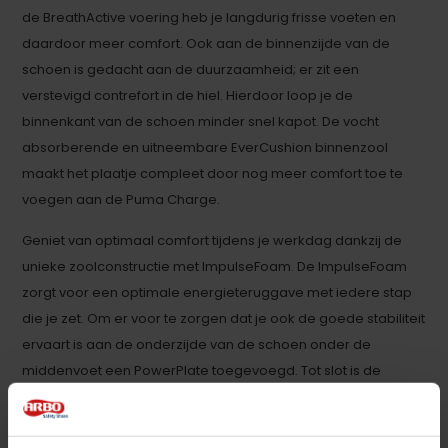
de BreathActive voering heb je langdurig frisse voeten en
daardoor meer comfort. Ook aan de binnenzijde van de
schoen is gedacht aan de duurzaamheid; er zit een
verstevigd contrefort in de hiel. Hierdoor loop je de
binnenkant van de schoen minder snel kapot. De vocht
absorberende en uitneembare EverCushion binnenzool
maakt het plaatje compleet door nog meer comfort toe te
voegen aan de Puma Charge.
Geniet van optimaal comfort tijdens je werkdag dankzij de
unieke zoolconstructie met ImpulseFoam. De ImpulseFoam
zorgt voor een optimale energieteruggave met iedere stap
die je zet. Om er voor te zorgen dat je ook de goede stabiliteit
ervaart is aan de onderzijde van de schoen onder de
middenvoet een PowerPlate toegevoegd. Tot slot is de
loopzool van de Puma Charge gemaakt van rubber met een
functioneel profiel, waardoor modder en vuil niet zo makkelijk