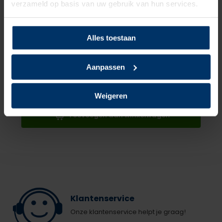
Pak je deal 15% korting op Nano protect spray
verzameld op basis van uw gebruik van hun services.
Puma 644400 Iconic Black/Gum Low S1PL +
Shoeboy's
Nano Protect
Alles toestaan
Normaal:
109,90
Je bespaart
1,94
Aanpassen
Combideal:
107,96
excl. btw
22,88
Weigeren
Toevoegen aan winkelwagen
Klantenservice
Onze klantenservice helpt je graag!