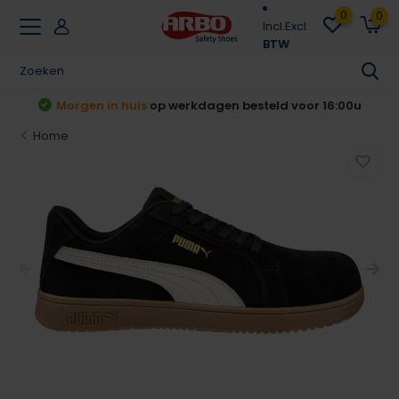
0
0
Incl.
Excl.
BTW
t
Morgen in huis
op werkdagen besteld voor 16:00u
Home