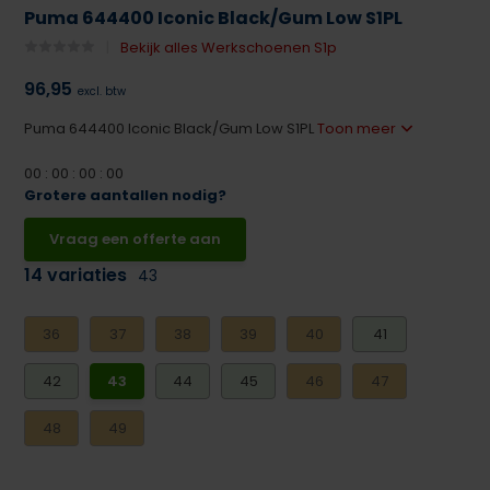
Puma 644400 Iconic Black/Gum Low S1PL
Bekijk alles Werkschoenen S1p
96,95
excl. btw
Puma 644400 Iconic Black/Gum Low S1PL
Toon meer
0
0
:
0
0
:
0
0
:
0
0
Grotere aantallen nodig?
Vraag een offerte aan
14 variaties
43
36
37
38
39
40
41
42
43
44
45
46
47
48
49