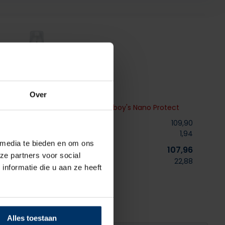
% korting op Nano protect
Over
onic Black/Gum Low S1PL +
Shoeboy's Nano Protect
Normaal:
109,90
Je bespaart
1,94
 media te bieden en om ons
Combideal:
107,96
ze partners voor social
excl. btw
22,88
nformatie die u aan ze heeft
Niet op voorraad
Alles toestaan