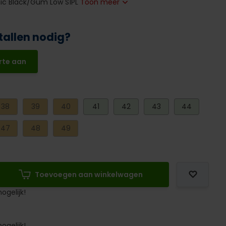
ic Black/Gum Low S1PL
Toon meer
tallen nodig?
rte aan
38
39
40
41
42
43
44
47
48
49
Toevoegen aan winkelwagen
ogelijk!
ogelijk!