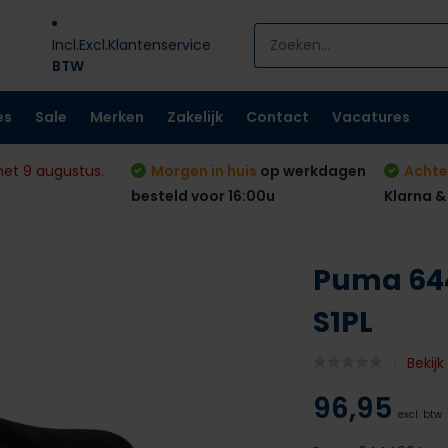
Incl.
Excl.
Klantenservice
BTW
es
Sale
Merken
Zakelijk
Contact
Vacatures
met 9 augustus.
Morgen in huis
op werkdagen
Achte
besteld voor 16:00u
Klarna &
Puma 644
S1PL
Bekij
96,95
excl. btw