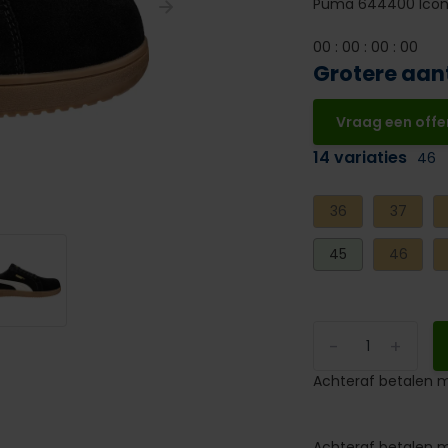
Puma 644400 Icon
0
0
:
0
0
:
0
0
:
0
0
Grotere aan
Vraag een offe
14 variaties
46
36
37
45
46
-
+
Achteraf betalen m
Achteraf betalen m