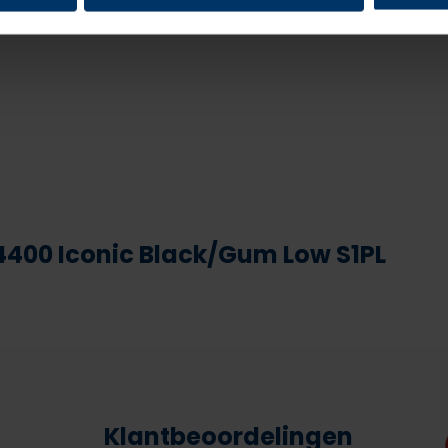
400 Iconic Black/Gum Low S1PL
Klantbeoordelingen