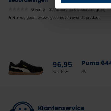
Beoordelingen
0
5
van
Gebaseerd op 0 beoordeling(en)
Er zijn nog geen reviews geschreven over dit product..
Puma 644
96,95
46
excl. btw
Klantenservice