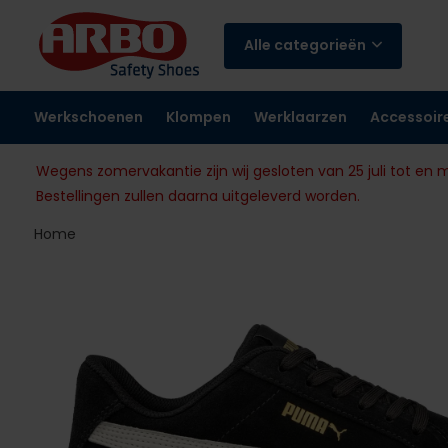
Alle categorieën
Werkschoenen
Klompen
Werklaarzen
Accessoir
Wegens zomervakantie zijn wij gesloten van 25 juli tot en 
Bestellingen zullen daarna uitgeleverd worden.
Home