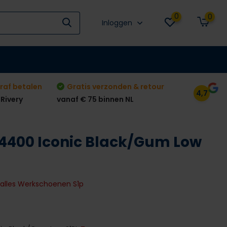
0
0
Inloggen
raf betalen
Gratis verzonden & retour
4,7
 Rivery
vanaf € 75 binnen NL
400 Iconic Black/Gum Low
k alles Werkschoenen S1p