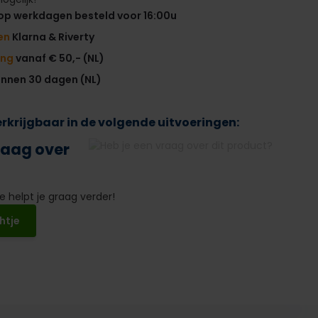
op werkdagen besteld voor 16:00u
en
Klarna & Riverty
ing
vanaf € 50,- (NL)
innen 30 dagen (NL)
verkrijgbaar in de volgende uitvoeringen:
raag over
 helpt je graag verder!
htje