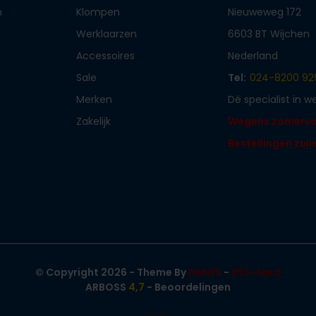
n
Klompen
Nieuweweg 172
Werklaarzen
6603 BT Wijchen
Accessoires
Nederland
Sale
Tel:
024-8200 92
Merken
Dé specialist in 
Zakelijk
Wegens zomervaka
Bestellingen zul
© Copyright 2026 - Theme By
DMWS
-
RSS-feed
ARBOSS
4,7
- Beoordelingen