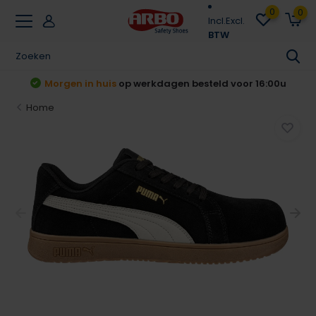
0
0
Incl.
Excl.
BTW
u
Achteraf betalen
Klarna & Riverty
Home