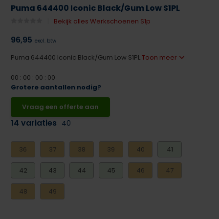
Puma 644400 Iconic Black/Gum Low S1PL
Bekijk alles Werkschoenen S1p
96,95
excl. btw
Puma 644400 Iconic Black/Gum Low S1PL
Toon meer
0
0
:
0
0
:
0
0
:
0
0
Grotere aantallen nodig?
Vraag een offerte aan
14 variaties
40
36
37
38
39
40
41
42
43
44
45
46
47
48
49