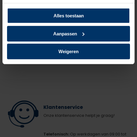
Pak je deal 15% korting op Nano protect spray
Puma 644400 Iconic Black/Gum Low S1PL +
Shoeboy's
Nano Protect
Alles toestaan
Normaal:
109,90
Aanpassen
Je bespaart
1,94
Combideal:
107,96
Weigeren
excl. btw
22,88
Niet op voorraad
Klantenservice
Onze klantenservice helpt je graag!
Telefonisch:
Op werkdagen van 09:00 tot