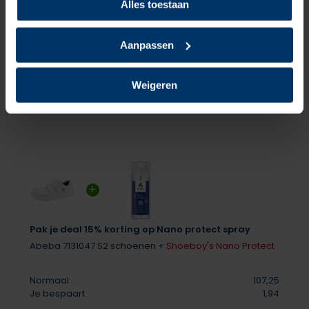
Alles toestaan
Schrijf je eigen review
Er zijn nog geen reviews geschreven over dit product..
Aanpassen
Delen
Weigeren
Pak je deal 15% korting op Nano protect spray
Abeba 7131047 S2 schoenen +
Shoeboy's Nano Protect
Normaal:
107,25
Je bespaart
1,94