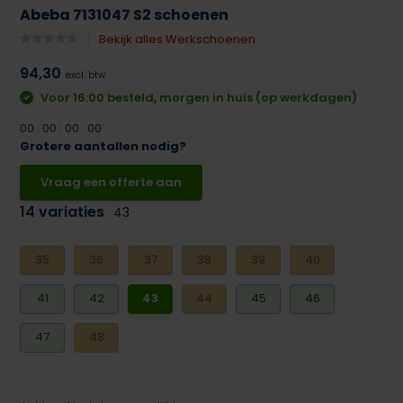
Abeba 7131047 S2 schoenen
Bekijk alles Werkschoenen
94,30
excl. btw
Voor 16:00 besteld, morgen in huis (op werkdagen)
0
0
:
0
0
:
0
0
:
0
0
Grotere aantallen nodig?
Vraag een offerte aan
14 variaties
43
35
36
37
38
39
40
41
42
43
44
45
46
47
48