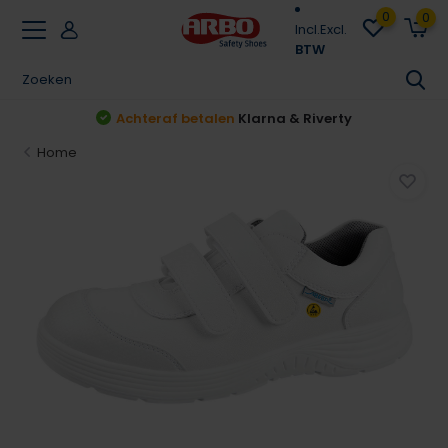
0
0
Incl.
Excl.
BTW
Achteraf betalen
Klarna & Riverty
Home