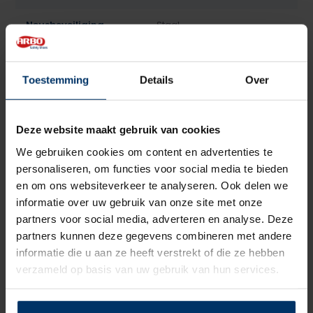
Neusbeveiliging
Staal
Zoolbeveiliging
Geen
Toestemming
Details
Over
Zoolmateriaal
PU
Antislip
Ja
Deze website maakt gebruik van cookies
We gebruiken cookies om content en advertenties te
Antistatisch, Kruipneus,
Overige specificaties
personaliseren, om functies voor social media te bieden
Wasbaar
en om ons websiteverkeer te analyseren. Ook delen we
informatie over uw gebruik van onze site met onze
Kleur
Wit
partners voor social media, adverteren en analyse. Deze
partners kunnen deze gegevens combineren met andere
Beoordelingen
informatie die u aan ze heeft verstrekt of die ze hebben
verzameld op basis van uw gebruik van hun services.
0
5
Gebaseerd op 0 beoordeling(en)
van