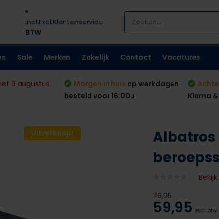
Incl.
Excl.
Klantenservice
BTW
es
Sale
Merken
Zakelijk
Contact
Vacatures
met 9 augustus.
Morgen in huis
op werkdagen
Achte
besteld voor 16:00u
Klarna &
Albatros
Uitverkoop!
beroeps
Bekij
76,95
59,95
excl. btw