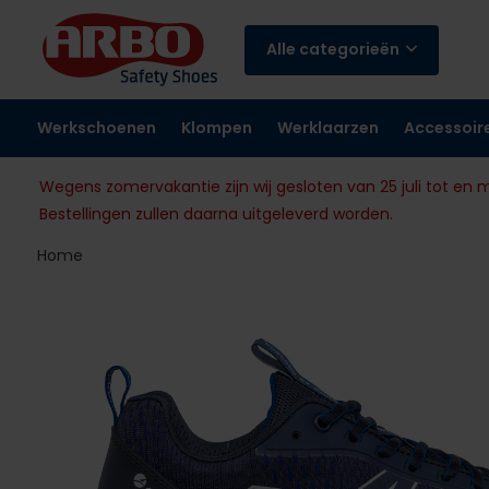
Alle categorieën
Werkschoenen
Klompen
Werklaarzen
Accessoir
Wegens zomervakantie zijn wij gesloten van 25 juli tot en 
Bestellingen zullen daarna uitgeleverd worden.
Home