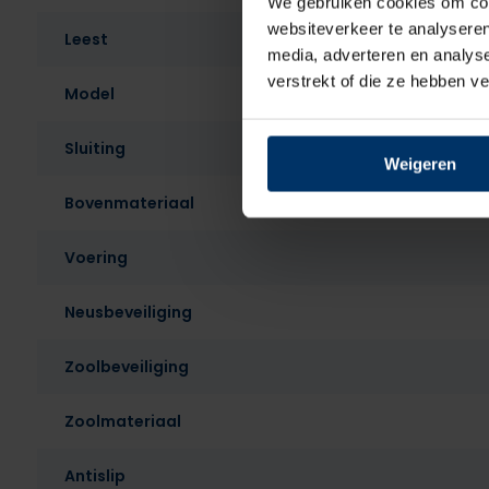
We gebruiken cookies om cont
websiteverkeer te analyseren
Leest
media, adverteren en analys
verstrekt of die ze hebben v
Model
Sluiting
Weigeren
Bovenmateriaal
Voering
Neusbeveiliging
Zoolbeveiliging
Zoolmateriaal
Antislip