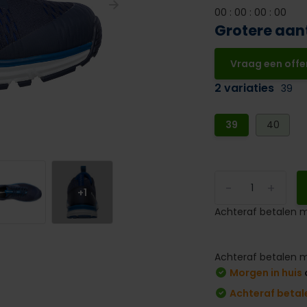
0
0
:
0
0
:
0
0
:
0
0
Grotere aan
Vraag een offe
2 variaties
39
39
40
-
+
+1
Achteraf betalen m
Achteraf betalen m
Morgen in huis
Achteraf betal