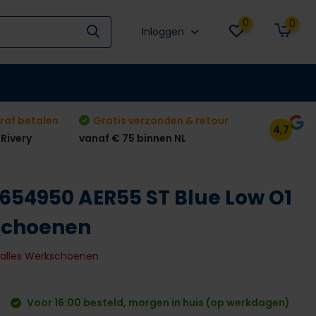
0
0
Inloggen
raf betalen
Gratis verzonden & retour
4,7
 Rivery
vanaf € 75 binnen NL
 654950 AER55 ST Blue Low O1
schoenen
k alles Werkschoenen
Voor 16:00 besteld, morgen in huis (op werkdagen)