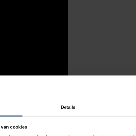
Details
Albatros
 van cookies
O1