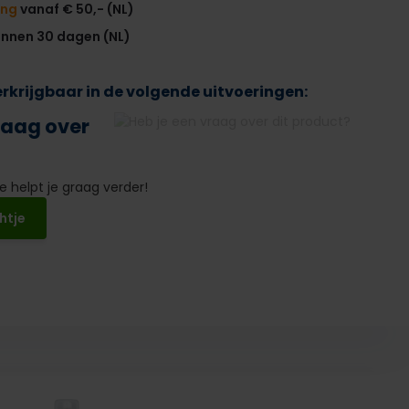
ing
vanaf € 50,- (NL)
innen 30 dagen (NL)
verkrijgbaar in de volgende uitvoeringen:
raag over
 helpt je graag verder!
htje