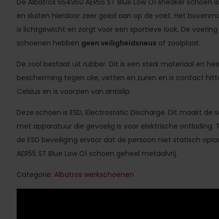
De Albatros 654950 AER55 ST Blue Low O1 sneaker schoen is 
en sluiten hierdoor zeer goed aan op de voet. Het bovenmater
is lichtgewicht en zorgt voor een sportieve look. De voering 
schoenen hebben
geen veiligheidsneus
of zoolplaat.
De zool bestaat uit rubber. Dit is een sterk materiaal en hee
bescherming tegen olie, vetten en zuren en is contact hit
Celsius en is voorzien van antislip.
Deze schoen is ESD, Electrostatic Discharge. Dit maakt de
met apparatuur die gevoelig is voor elektrische ontlading. 
de ESD beveiliging ervoor dat de persoon niet statisch opla
AER55 ST Blue Low O1 schoen geheel metaalvrij.
Categorie:
Albatros werkschoenen