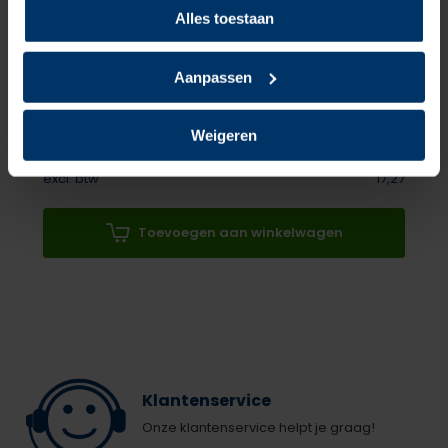
Pak je deal 15% korting op Nano protect spray
Alles toestaan
Birkenstock Super Birki 2.0 Ink Blue +
Shoeboy's Nano
Protect
Aanpassen
Normaal:
83,20
Je bespaart
1,94
Weigeren
Combideal:
81,26
excl. btw
17,27
Toevoegen aan winkelwagen
Klantenservice
Onze klantenservice helpt je graag!