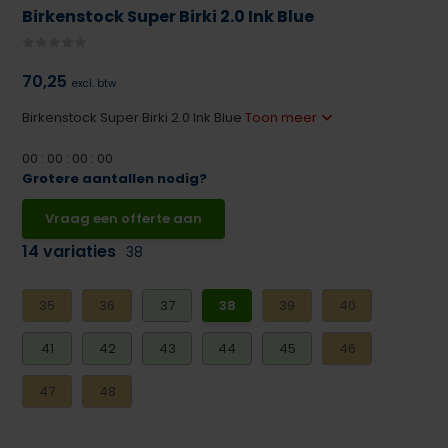
Birkenstock Super Birki 2.0 Ink Blue
70,25
excl. btw
Birkenstock Super Birki 2.0 Ink Blue
Toon meer
0
0
:
0
0
:
0
0
:
0
0
Grotere aantallen nodig?
Vraag een offerte aan
14 variaties
38
35
36
37
38
39
40
41
42
43
44
45
46
47
48