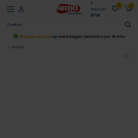
0
0
Incl.
Excl.
BTW
t
Morgen in huis
op werkdagen besteld voor 16:00u
Home