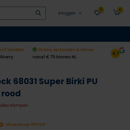
0
0
Inloggen
raf betalen
Gratis verzonden & retour
4,7
 Rivery
vanaf € 75 binnen NL
ck 68031 Super Birki PU
 rood
k alles Klompen
Uitverkoop OP=OP