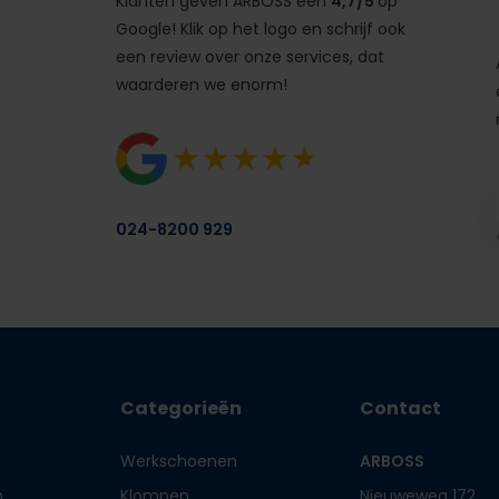
Klanten geven ARBOSS een
4,7/5
op
Google! Klik op het logo en schrijf ook
een review over onze services, dat
waarderen we enorm!
024-8200 929
Categorieën
Contact
Werkschoenen
ARBOSS
n
Klompen
Nieuweweg 172