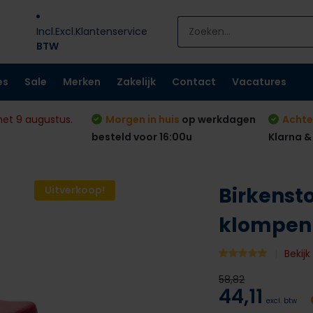
Incl.
Excl.
Klantenservice
BTW
es
Sale
Merken
Zakelijk
Contact
Vacatures
met 9 augustus.
Morgen in huis
op werkdagen
Achte
besteld voor 16:00u
Klarna &
Birkensto
Uitverkoop!
klompen
Bekij
58,82
44,11
excl. btw