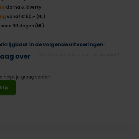
en
Klarna & Riverty
ing
vanaf € 50,- (NL)
innen 30 dagen (NL)
verkrijgbaar in de volgende uitvoeringen:
raag over
 helpt je graag verder!
htje