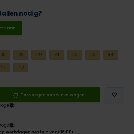
tallen nodig?
rte aan
38
39
40
41
42
43
44
47
48
Toevoegen aan winkelwagen
ogelijk!
ogelijk!
op werkdagen besteld voor 16:00u