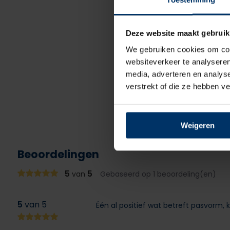
Deze website maakt gebruik
We gebruiken cookies om cont
websiteverkeer te analyseren
media, adverteren en analys
verstrekt of die ze hebben v
Weigeren
Beoordelingen
5
5
van
Gebaseerd op 1 beoordeling(en)
5
van 5
Één al positief wat betreft pasvorm, k