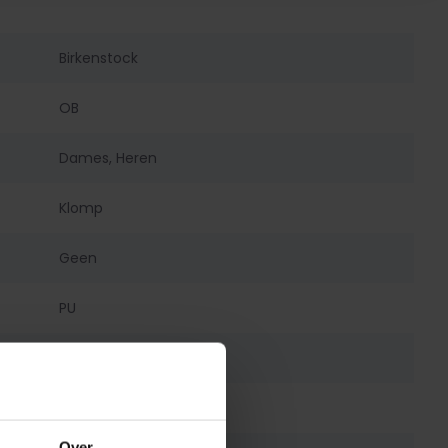
Birkenstock
OB
Dames, Heren
Klomp
Geen
PU
Geen
Staal
Over