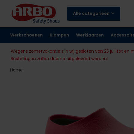
Alle categorieën
Werkschoenen
Klompen
Werklaarzen
Accessoir
Wegens zomervakantie zijn wij gesloten van 25 juli tot en 
Bestellingen zullen daarna uitgeleverd worden.
Home