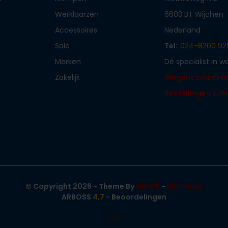
Werklaarzen
6603 BT Wijchen
Accessoires
Nederland
Sale
Tel:
024-8200 92
Merken
Dé specialist in 
Zakelijk
Wegens zomervaka
Bestellingen zul
© Copyright 2026 - Theme By
DMWS
-
RSS-feed
ARBOSS
4,7
- Beoordelingen