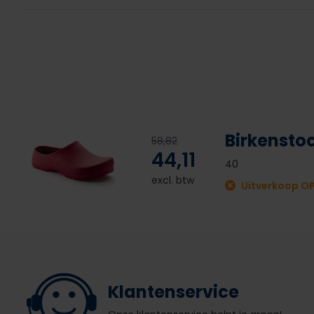
Birkenstoc
58,82
44,11
40
excl. btw
Uitverkoop O
Klantenservice