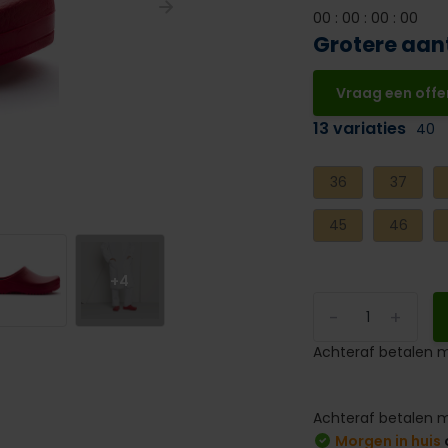
0
0
:
0
0
:
0
0
:
0
0
Grotere aan
Vraag een offe
13 variaties
40
36
37
45
46
+4
-
+
Achteraf betalen m
Achteraf betalen m
Morgen in huis