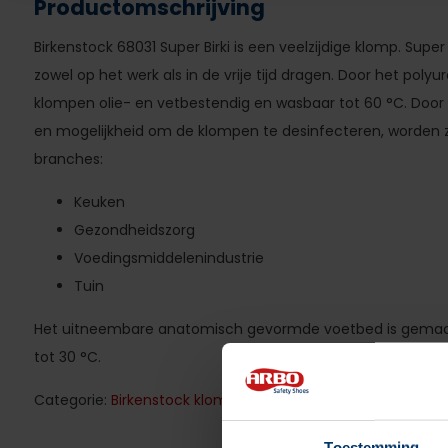
Productomschrijving
Birkenstock 68031 Super Birki is een veelzijdige klomp. Super
zowel op het werk als in de vrije tijd dragen. Door het polyur
klompen olie- en vetbestendig en wasbaar tot 60 °C. Doo
en mogelijkheid om de klompen te desinfecteren, worden z
branches:
Keuken
Gezondheidszorg
Voedingsmiddelenindustrie
Tuin
Het uitneembare anatomisch gevormde voetbed is gemaak
tot 30 °C.
Categorie:
Birkenstock klompen
Toestemming