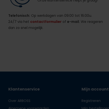
Onze klantenservice helpt je graag!
Telefonisch:
Op werkdagen van 09:00 tot 16:00u.
24/7 via het
contactformulier
of
e-mail
. We reageren
dan zo snel mogelijk.
Klantenservice
Mijn account
Over ARBOSS
Registreren
Algemene voorwaarden
Mijn bestellinge