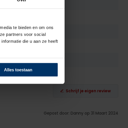
Geen
PU
 media te bieden en om ons
Ja
ze partners voor social
nformatie die u aan ze heeft
ties
Wasbaar
Rood
Alles toestaan
Schrijf je eigen review
Gepost door: Danny op 31 Maart 2024