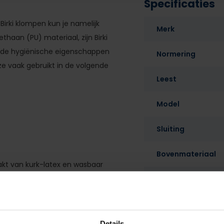
Specificaties
 Birki klompen kun je namelijk
Merk
ethaan (PU) materiaal, zijn Birki
r de hygiënische eigenschappen
Normering
e vaak gebruikt in de volgende
Leest
Model
Sluiting
Bovenmateriaal
t van kurk-latex en wasbaar
Voering
Neusbeveiliging
Details