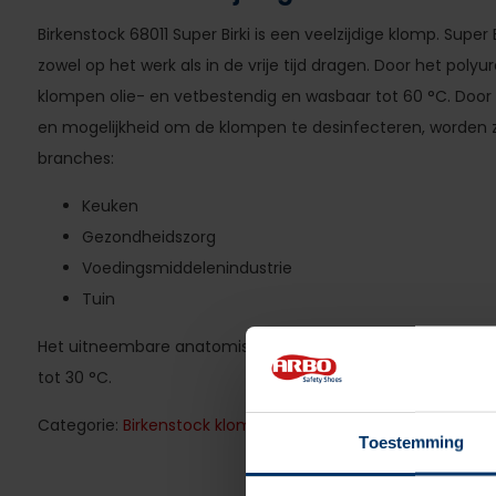
Birkenstock 68011 Super Birki is een veelzijdige klomp. Super
zowel op het werk als in de vrije tijd dragen. Door het polyur
klompen olie- en vetbestendig en wasbaar tot 60 °C. Doo
en mogelijkheid om de klompen te desinfecteren, worden z
branches:
Keuken
Gezondheidszorg
Voedingsmiddelenindustrie
Tuin
Het uitneembare anatomisch gevormde voetbed is gemaak
tot 30 °C.
Categorie:
Birkenstock klompen
Toestemming