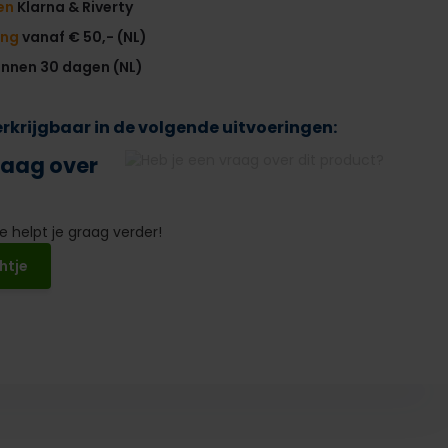
en
Klarna & Riverty
ing
vanaf € 50,- (NL)
innen 30 dagen (NL)
verkrijgbaar in de volgende uitvoeringen:
raag over
 helpt je graag verder!
htje