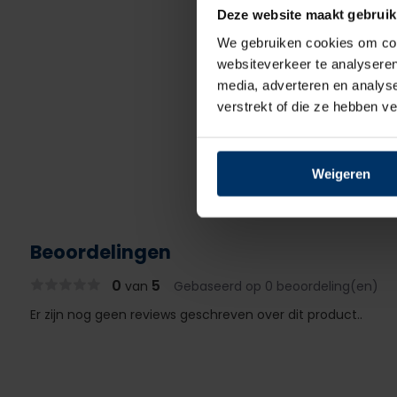
Deze website maakt gebruik
We gebruiken cookies om cont
websiteverkeer te analyseren
media, adverteren en analys
verstrekt of die ze hebben v
Weigeren
Beoordelingen
0
5
van
Gebaseerd op 0 beoordeling(en)
Er zijn nog geen reviews geschreven over dit product..