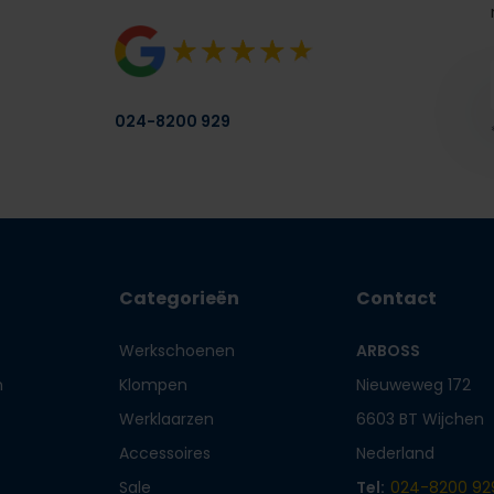
024-8200 929
Categorieën
Contact
Werkschoenen
ARBOSS
n
Klompen
Nieuweweg 172
Werklaarzen
6603 BT Wijchen
Accessoires
Nederland
Sale
Tel:
024-8200 92