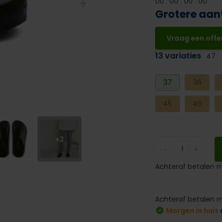
0
0
:
0
0
:
0
0
:
0
0
Grotere aan
Vraag een offe
13 variaties
47
37
36
45
46
+2
-
+
Achteraf betalen m
Achteraf betalen m
Morgen in huis