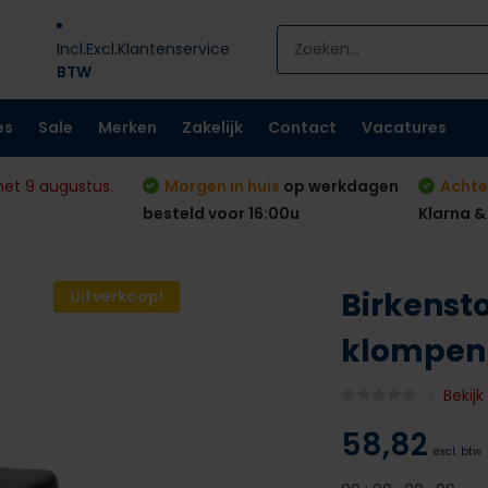
Incl.
Excl.
Klantenservice
BTW
es
Sale
Merken
Zakelijk
Contact
Vacatures
met 9 augustus.
Morgen in huis
op werkdagen
Achte
besteld voor 16:00u
Klarna &
Birkensto
Uitverkoop!
klompen
Bekij
58,82
excl. btw