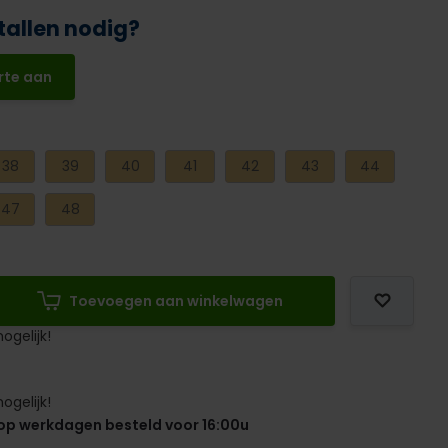
tallen nodig?
rte aan
38
39
40
41
42
43
44
47
48
Toevoegen aan winkelwagen
ogelijk!
ogelijk!
op werkdagen besteld voor 16:00u