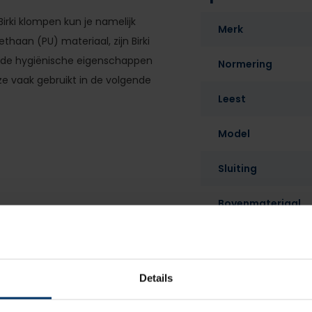
 Birki klompen kun je namelijk
Merk
ethaan (PU) materiaal, zijn Birki
r de hygiënische eigenschappen
Normering
e vaak gebruikt in de volgende
Leest
Model
Sluiting
Bovenmateriaal
t van kurk-latex en wasbaar
Voering
Neusbeveiliging
Details
Zoolbeveiliging