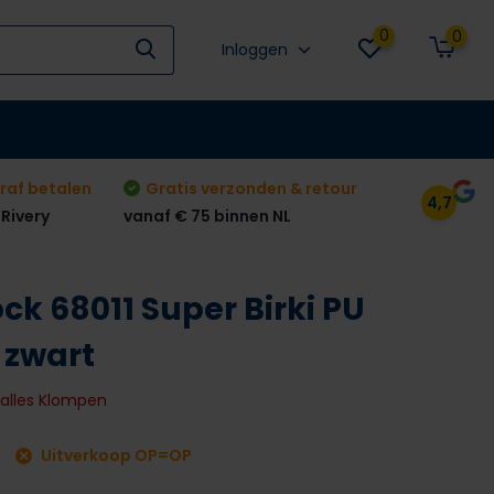
0
0
Inloggen
raf betalen
Gratis verzonden & retour
4,7
 Rivery
vanaf € 75 binnen NL
ck 68011 Super Birki PU
 zwart
k alles Klompen
Uitverkoop OP=OP