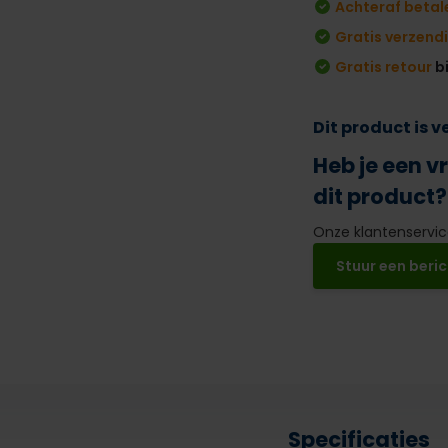
Achteraf betal
Gratis verzend
Gratis retour
b
Dit product is 
Heb je een v
dit product?
Onze klantenservice
Stuur een beric
Specificaties