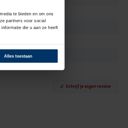
PU
 media te bieden en om ons
ze partners voor social
Ja
nformatie die u aan ze heeft
ties
Wasbaar
Zwart
Alles toestaan
Schrijf je eigen review