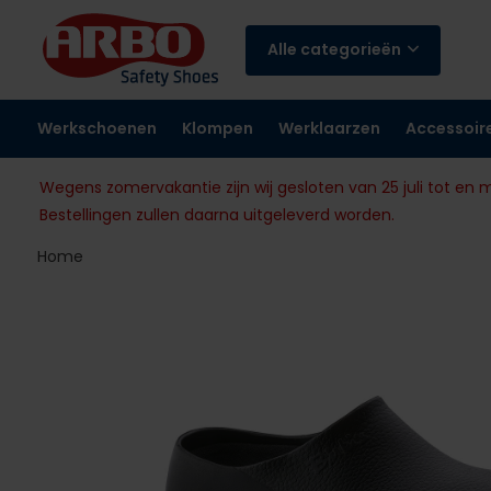
Alle categorieën
Werkschoenen
Klompen
Werklaarzen
Accessoir
Wegens zomervakantie zijn wij gesloten van 25 juli tot en 
Bestellingen zullen daarna uitgeleverd worden.
Home