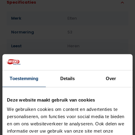
Specificaties
Merk
Elten
Normering
S3
Leest
Heren
Model
Laag
Sluiting
Veter
Toestemming
Details
Over
Bovenmateriaal
Leder, Textiel
Deze website maakt gebruik van cookies
Voering
Textiel
We gebruiken cookies om content en advertenties te
Neusbeveiliging
Staal
personaliseren, om functies voor social media te bieden
en om ons websiteverkeer te analyseren. Ook delen we
Zoolbeveiliging
Kunststof
informatie over uw gebruik van onze site met onze