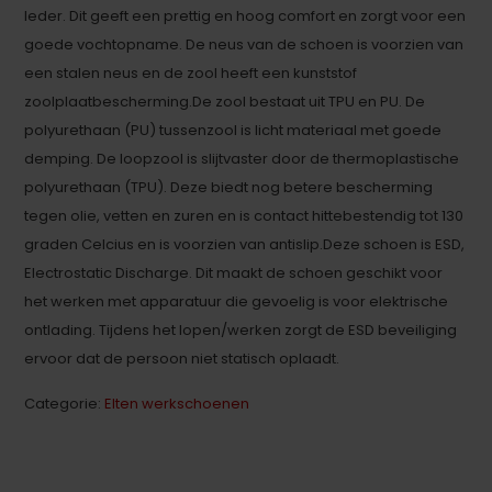
leder. Dit geeft een prettig en hoog comfort en zorgt voor een
goede vochtopname. De neus van de schoen is voorzien van
een stalen neus en de zool heeft een kunststof
zoolplaatbescherming.De zool bestaat uit TPU en PU. De
polyurethaan (PU) tussenzool is licht materiaal met goede
demping. De loopzool is slijtvaster door de thermoplastische
polyurethaan (TPU). Deze biedt nog betere bescherming
tegen olie, vetten en zuren en is contact hittebestendig tot 130
graden Celcius en is voorzien van antislip.Deze schoen is ESD,
Electrostatic Discharge. Dit maakt de schoen geschikt voor
het werken met apparatuur die gevoelig is voor elektrische
ontlading. Tijdens het lopen/werken zorgt de ESD beveiliging
ervoor dat de persoon niet statisch oplaadt.
Categorie:
Elten werkschoenen