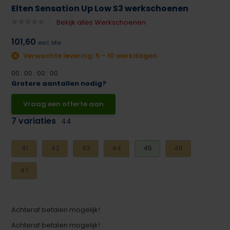
Elten Sensation Up Low S3 werkschoenen
Bekijk alles Werkschoenen
101,60
excl. btw
Verwachte levering: 5 - 10 werkdagen
0
0
:
0
0
:
0
0
:
0
0
Grotere aantallen nodig?
Vraag een offerte aan
7 variaties
44
41
42
43
44
45
46
47
Achteraf betalen mogelijk!
Achteraf betalen mogelijk!