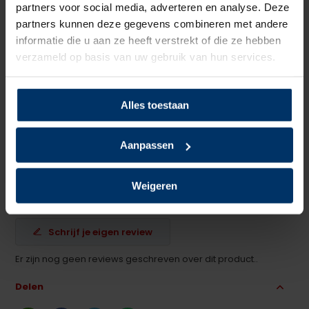
partners voor social media, adverteren en analyse. Deze
Zoolmateriaal
TPU/PU
partners kunnen deze gegevens combineren met andere
informatie die u aan ze heeft verstrekt of die ze hebben
Antislip
Ja
verzameld op basis van uw gebruik van hun services.
Overige specificaties
Antistatisch, ESD
Alles toestaan
Kleur
Zwart
Aanpassen
Beoordelingen
Weigeren
0
5
Gebaseerd op 0 beoordeling(en)
van
Schrijf je eigen review
Er zijn nog geen reviews geschreven over dit product..
Delen