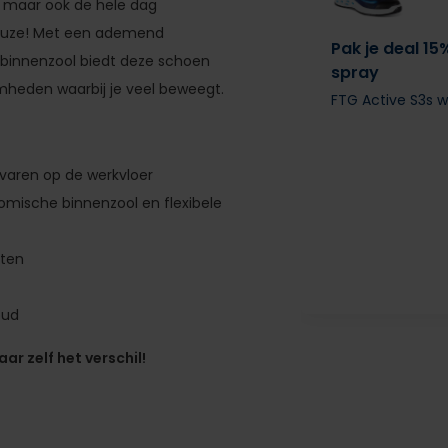
s, maar ook de hele dag
keuze! Met een ademend
Pak je deal 15
binnenzool biedt deze schoen
spray
amheden waarbij je veel beweegt.
FTG Active S3s 
aren op de werkvloer
ische binnenzool en flexibele
eten
oud
r zelf het verschil!