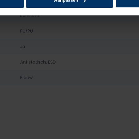
Aluminium
Aanpassen
Kunststof
PU/PU
Ja
Antistatisch, ESD
Blauw