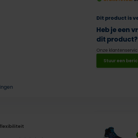
Dit product is 
Heb je een v
dit product?
Onze klantenservice
Stuur een beric
ingen
exibiliteit