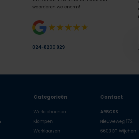
waarderen we enorm!
024-8200 929
Categorieën
Contact
Werkschoenen
ARBOSS
n
Klompen
Nieuweweg 172
Werklaarzen
6603 BT Wijchen