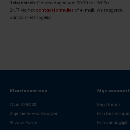
Telefonisch:
Op werkdagen van 09:00 tot 16:00u.
24/7 via het
contactformulier
of
e-mail
. We reageren
dan zo snel mogelijk.
Klantenservice
Mijn account
Over ARBOSS
Registreren
Algemene voorwaarden
Mijn bestellinge
Privacy Policy
Mijn verlanglijst