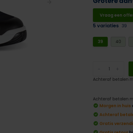
Grotere aan
Vraag een offe
5 variaties
39
39
40
-
+
Achteraf betalen m
Achteraf betalen m
Morgen in huis
Achteraf betal
Gratis verzend
Gratis retour
b