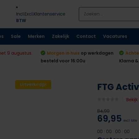
Incl.
Excl.
Klantenservice
BTW
es
Sale
Merken
Zakelijk
Contact
Vacatures
met 9 augustus.
Morgen in huis
op werkdagen
Achte
besteld voor 16:00u
Klarna &
FTG Acti
Uitverkoop!
Bekij
84,90
69,95
excl. btw
0
0
:
0
0
:
0
0
:
0
0