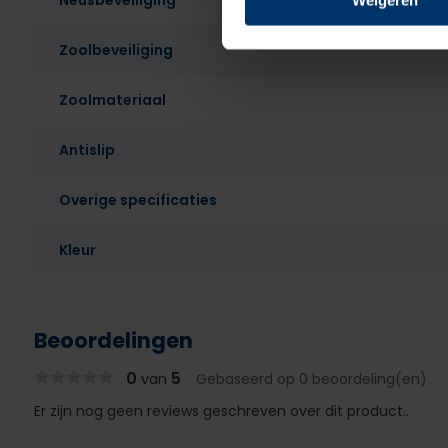
Neusbeveiliging
Weigeren
Zoolbeveiliging
Zoolmateriaal
Antislip
Overige specificaties
Kleur
Beoordelingen
0
5
van
Gebaseerd op 0 beoordeling(en)
Er zijn nog geen reviews geschreven over dit product..