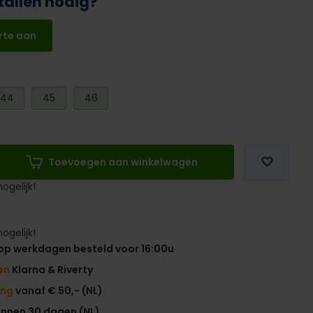
tallen nodig?
rte aan
44
45
46
Toevoegen aan winkelwagen
ogelijk!
ogelijk!
op werkdagen besteld voor 16:00u
en
Klarna & Riverty
ing
vanaf € 50,- (NL)
innen 30 dagen (NL)