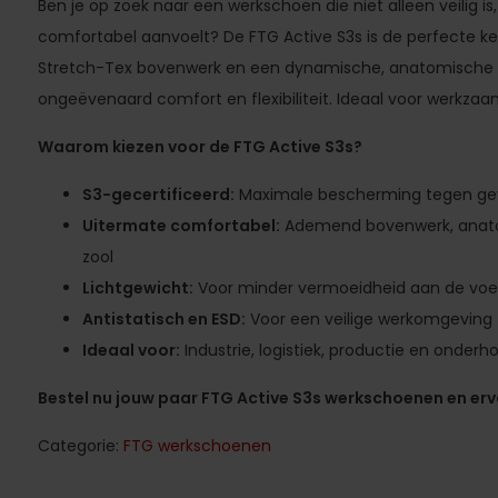
Ben je op zoek naar een werkschoen die niet alleen veilig i
comfortabel aanvoelt? De FTG Active S3s is de perfecte 
Stretch-Tex bovenwerk en een dynamische, anatomische 
ongeëvenaard comfort en flexibiliteit. Ideaal voor werkza
Waarom kiezen voor de FTG Active S3s?
S3-gecertificeerd:
Maximale bescherming tegen gev
Uitermate comfortabel:
Ademend bovenwerk, anatom
zool
Lichtgewicht:
Voor minder vermoeidheid aan de vo
Antistatisch en ESD:
Voor een veilige werkomgeving
Ideaal voor:
Industrie, logistiek, productie en onderh
Bestel nu jouw paar FTG Active S3s werkschoenen en ervaa
Categorie:
FTG werkschoenen