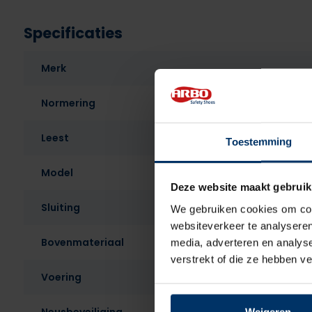
Specificaties
Merk
Normering
Leest
Toestemming
Model
Deze website maakt gebruik
Sluiting
We gebruiken cookies om cont
websiteverkeer te analyseren
Bovenmateriaal
media, adverteren en analys
verstrekt of die ze hebben v
Voering