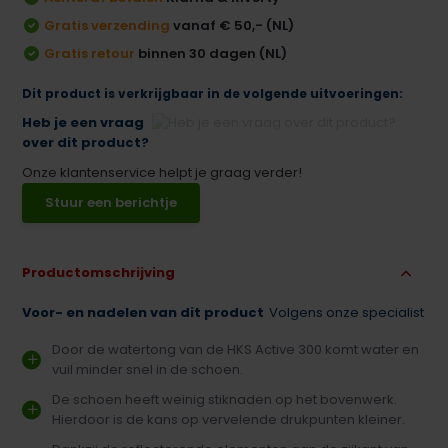
Gratis verzending
vanaf € 50,- (NL)
Gratis retour
binnen 30 dagen (NL)
Dit product is verkrijgbaar in de volgende uitvoeringen:
Heb je een vraag
over dit product?
Onze klantenservice helpt je graag verder!
Stuur een berichtje
Productomschrijving
Voor- en nadelen van dit product
Volgens onze specialist
Door de watertong van de HKS Active 300 komt water en
vuil minder snel in de schoen.
De schoen heeft weinig stiknaden op het bovenwerk.
Hierdoor is de kans op vervelende drukpunten kleiner.