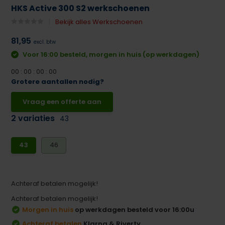
HKS Active 300 S2 werkschoenen
Bekijk alles Werkschoenen
81,95
excl. btw
Voor 16:00 besteld, morgen in huis (op werkdagen)
0
0
:
0
0
:
0
0
:
0
0
Grotere aantallen nodig?
Vraag een offerte aan
2 variaties
43
43
46
Achteraf betalen mogelijk!
Achteraf betalen mogelijk!
Morgen in huis
op werkdagen besteld voor 16:00u
Achteraf betalen
Klarna & Riverty