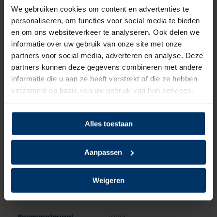
Active 200 of een van onze andere producten, dan kun je
We gebruiken cookies om content en advertenties te
altijd contact opnemen met een van onze specialisten.
personaliseren, om functies voor social media te bieden
en om ons websiteverkeer te analyseren. Ook delen we
Categorie:
HKS werkschoenen
informatie over uw gebruik van onze site met onze
partners voor social media, adverteren en analyse. Deze
partners kunnen deze gegevens combineren met andere
informatie die u aan ze heeft verstrekt of die ze hebben
Specificaties
verzameld op basis van uw gebruik van hun services.
Merk
HKS
Alles toestaan
Normering
S2
Leest
Heren
Aanpassen
Model
Hoog
Weigeren
Sluiting
Veter
Bovenmateriaal
Leder