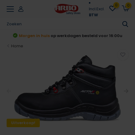
0
0
Incl.
Excl.
BTW
u
Achteraf betalen
Klarna & Riverty
Home
Uitverkoop!