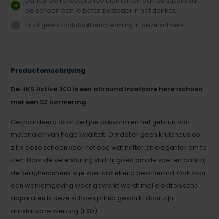
Dankzij de reflecterende elementen aan de zijkant van
de schoen ben je beter zichtbaar in het donker.
Er zit geen zoolplaatbescherming in deze schoen.
Productomschrijving
De HKS Active 300 is een allround inzetbare herenschoen
met een S2 normering.
Gewaardeerd door de fijne pasvorm en het gebruik van
materialen van hoge kwaliteit. Omdat er geen kruipneus op
zit is deze schoen voor het oog wat netter en eleganter om te
zien. Door de vetersluiting sluit hij goed om de voet en dankzij
de veiligheidsneus is je voet uitstekend beschermd. Ook voor
een werkomgeving waar gewerkt wordt met elektronische
apparaten is deze schoen prima geschikt door zijn
antistatische werking (ESD).