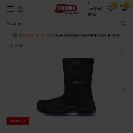
0
0
Incl.
Excl.
BTW
Achteraf betalen
Klarna & Riverty
Home
OP=OP