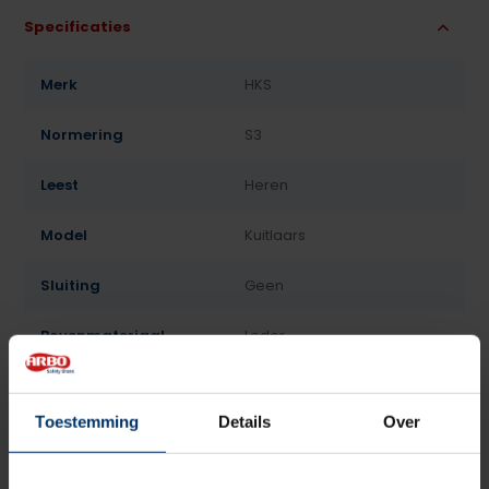
Specificaties
Merk
HKS
Normering
S3
Leest
Heren
Model
Kuitlaars
Sluiting
Geen
Bovenmateriaal
Leder
Voering
Lamswol
Toestemming
Details
Over
Neusbeveiliging
Staal
Zoolbeveiliging
Kunststof