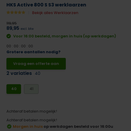
HKS Active 800 S S3 werklaarzen
Bekijk alles Werklaarzen
119,95
89,95
excl. btw
Voor 16:00 besteld, morgen in huis (op werkdagen)
0
0
:
0
0
:
0
0
:
0
0
Grotere aantallen nodig?
Vraag een offerte aan
2 variaties
40
40
41
Achteraf betalen mogelijk!
Achteraf betalen mogelijk!
Morgen in huis
op werkdagen besteld voor 16:00u