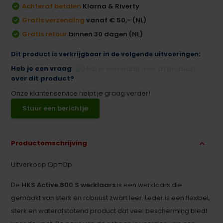
Achteraf betalen
Klarna & Riverty
Gratis verzending
vanaf € 50,- (NL)
Gratis retour
binnen 30 dagen (NL)
Dit product is verkrijgbaar in de volgende uitvoeringen:
Heb je een vraag
over dit product?
Onze klantenservice helpt je graag verder!
Stuur een berichtje
Productomschrijving
Uitverkoop Op=Op
De
HKS Active 800 S werklaars
is een werklaars die
gemaakt van sterk en robuust zwart leer. Leder is een flexibel,
sterk en waterafstotend product dat veel bescherming biedt