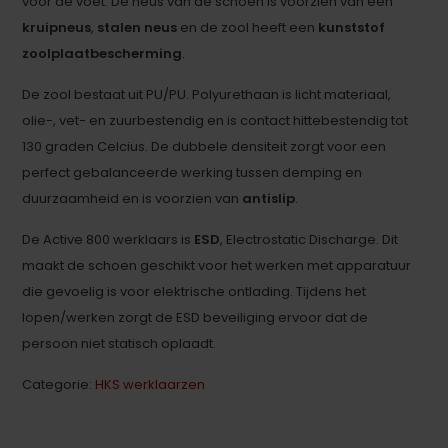
voor de voet. De neus van de schoen is voorzien van een
kruipneus
,
stalen neus
en de zool heeft een
kunststof
zoolplaatbescherming
.
De zool bestaat uit PU/PU. Polyurethaan is licht materiaal,
olie-, vet- en zuurbestendig en is contact hittebestendig tot
130 graden Celcius. De dubbele densiteit zorgt voor een
perfect gebalanceerde werking tussen demping en
duurzaamheid en is voorzien van
antislip
.
De Active 800 werklaars is
ESD
, Electrostatic Discharge. Dit
maakt de schoen geschikt voor het werken met apparatuur
die gevoelig is voor elektrische ontlading. Tijdens het
lopen/werken zorgt de ESD beveiliging ervoor dat de
persoon niet statisch oplaadt.
Categorie:
HKS werklaarzen