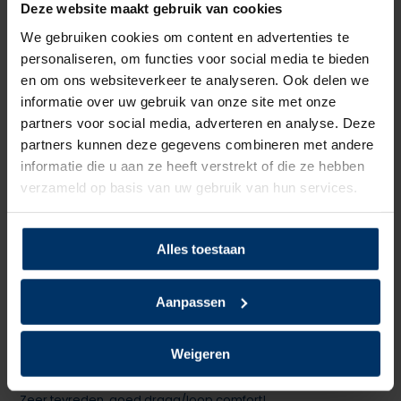
Deze website maakt gebruik van cookies
We gebruiken cookies om content en advertenties te
Zoolmateriaal
PU/PU
personaliseren, om functies voor social media te bieden
Antislip
Ja
en om ons websiteverkeer te analyseren. Ook delen we
informatie over uw gebruik van onze site met onze
Overige specificaties
Kruipneus, ESD
partners voor social media, adverteren en analyse. Deze
partners kunnen deze gegevens combineren met andere
Kleur
Zwart
informatie die u aan ze heeft verstrekt of die ze hebben
verzameld op basis van uw gebruik van hun services.
Beoordelingen
Alles toestaan
5
5
Gebaseerd op 1 beoordeling(en)
van
Aanpassen
Schrijf je eigen review
Weigeren
5
van 5
Zeer tevreden, goed draag/loop comfort!