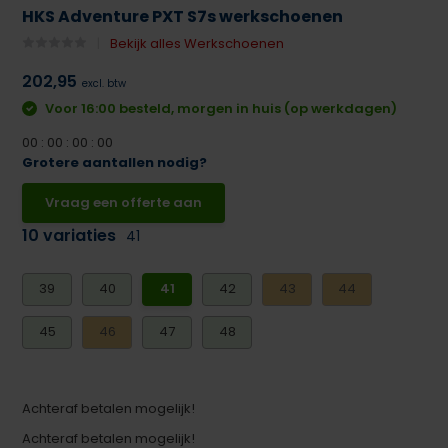
HKS Adventure PXT S7s werkschoenen
Bekijk alles Werkschoenen
202,95
excl. btw
Voor 16:00 besteld, morgen in huis (op werkdagen)
0
0
:
0
0
:
0
0
:
0
0
Grotere aantallen nodig?
Vraag een offerte aan
10 variaties
41
39
40
41
42
43
44
45
46
47
48
Achteraf betalen mogelijk!
Achteraf betalen mogelijk!