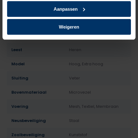
Specificaties
Aanpassen
Merk
HKS
Weigeren
Normering
S7
Leest
Heren
Model
Hoog, Extra hoog
Sluiting
Veter
Bovenmateriaal
Microvezel
Voering
Mesh, Textiel, Membraan
Neusbeveiliging
Staal
Zoolbeveiliging
Kunststof