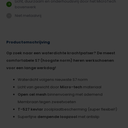
Licht, duurzaam en onderhoudsvrij door het MicroTech
bovenwerk
Niet metaalvrij
Productomschrijving
Op zoek naar een waterdichte krachtpatser? De meest
comfortabele S7 (hoogste norm) heren werkschoenen
voor een lange werkdag!
Waterdicht volgens nieuwste S7 norm
Licht van gewicht door
Micro-tech
materiaal
Open cel mesh
binnenvoering met ademend
Membraan tegen zweetvoeten
T-527 kevlar
zoolplaatbescherming (super flexibel!)
Superfijne
dempende loopzool
met antislip