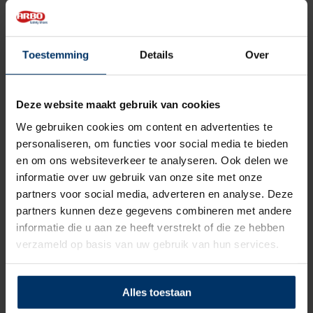
De Crossmax TPU/PU bestaat uit een zachte, dempende
tussenlaag met TPU antislip loopzool. Zo heb je de beste
combi van demping tijdens je werkzaamheden en een
Toestemming
Details
Over
slijtvaste loopzool. De loopzool is tevens bestendig tegen
olie, vetten, de meeste brandstoffen en zuren. Daarnaast is hij
170 graden contacthittebestendig en daarmee geschikt voor
Deze website maakt gebruik van cookies
de meest voorkomende werkzaamheden. Door de TPU laag
We gebruiken cookies om content en advertenties te
en het geconstrueerde profiel is de slipweerstand van deze
personaliseren, om functies voor social media te bieden
schoenen uitermate goed!
en om ons websiteverkeer te analyseren. Ook delen we
informatie over uw gebruik van onze site met onze
Wil je de schoenen toch even passen, dan kan dat in onze
partners voor social media, adverteren en analyse. Deze
showroom. Heb je nog vragen over deze óf een van onze
partners kunnen deze gegevens combineren met andere
andere producten, dan kun je altijd contact opnemen met
informatie die u aan ze heeft verstrekt of die ze hebben
een van onze specialisten.
verzameld op basis van uw gebruik van hun services.
Categorie:
HKS werkschoenen
Alles toestaan