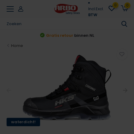
0
0
Incl.
Excl.
BTW
Gratis retour
binnen NL
Home
waterdicht!