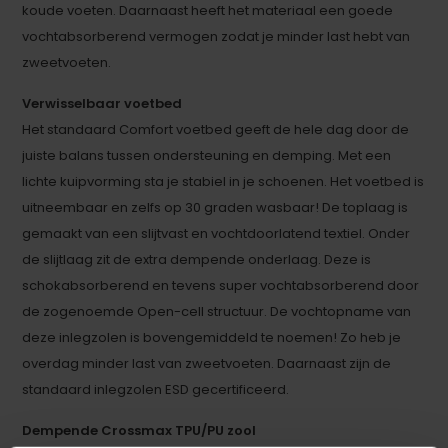
koude voeten. Daarnaast heeft het materiaal een goede
vochtabsorberend vermogen zodat je minder last hebt van
zweetvoeten.
Verwisselbaar voetbed
Het standaard Comfort voetbed geeft de hele dag door de
juiste balans tussen ondersteuning en demping. Met een
lichte kuipvorming sta je stabiel in je schoenen. Het voetbed is
uitneembaar en zelfs op 30 graden wasbaar! De toplaag is
gemaakt van een slijtvast en vochtdoorlatend textiel. Onder
de slijtlaag zit de extra dempende onderlaag. Deze is
schokabsorberend en tevens super vochtabsorberend door
de zogenoemde Open-cell structuur. De vochtopname van
deze inlegzolen is bovengemiddeld te noemen! Zo heb je
overdag minder last van zweetvoeten. Daarnaast zijn de
standaard inlegzolen ESD gecertificeerd.
Dempende Crossmax TPU/PU zool