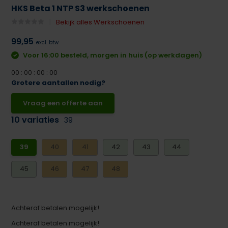
HKS Beta 1 NTP S3 werkschoenen
Bekijk alles Werkschoenen
99,95
excl. btw
Voor 16:00 besteld, morgen in huis (op werkdagen)
0
0
:
0
0
:
0
0
:
0
0
Grotere aantallen nodig?
Vraag een offerte aan
10 variaties
39
39
40
41
42
43
44
45
46
47
48
Achteraf betalen mogelijk!
Achteraf betalen mogelijk!