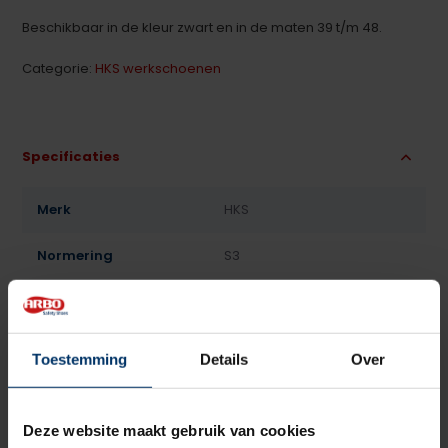
Beschikbaar in de kleur zwart en in de maten 39 t/m 48.
Categorie:
HKS werkschoenen
Specificaties
Merk
HKS
Normering
S3
Leest
Heren
Model
Laag
Toestemming
Details
Over
Sluiting
Veter
Deze website maakt gebruik van cookies
Bovenmateriaal
Leder