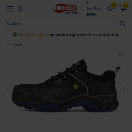
0
0
Incl.
Excl.
BTW
t
Morgen in huis
op werkdagen besteld voor 16:00u
Home