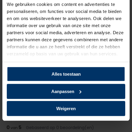
We gebruiken cookies om content en advertenties te
Voering
Textiel
personaliseren, om functies voor social media te bieden
en om ons websiteverkeer te analyseren. Ook delen we
Neusbeveiliging
Kunststof
informatie over uw gebruik van onze site met onze
partners voor social media, adverteren en analyse. Deze
Zoolbeveiliging
Kunststof
partners kunnen deze gegevens combineren met andere
informatie die u aan ze heeft verstrekt of die ze hebben
Zoolmateriaal
PU/PU
verzameld op basis van uw gebruik van hun services.
Antislip
Ja
Alles toestaan
Overige specificaties
ESD, Kruipneus
Aanpassen
Kleur
Zwart
Beoordelingen
Weigeren
0
5
Gebaseerd op 0 beoordeling(en)
van