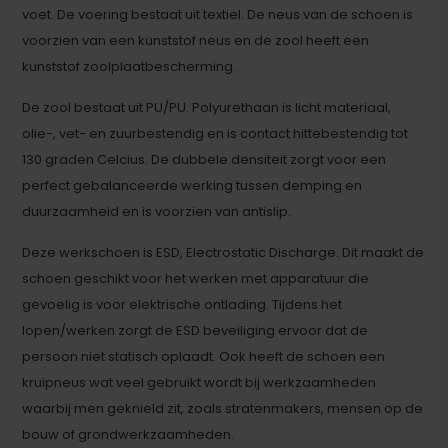
voet. De voering bestaat uit textiel. De neus van de schoen is
voorzien van een kunststof neus en de zool heeft een
kunststof zoolplaatbescherming.
De zool bestaat uit PU/PU. Polyurethaan is licht materiaal,
olie-, vet- en zuurbestendig en is contact hittebestendig tot
130 graden Celcius. De dubbele densiteit zorgt voor een
perfect gebalanceerde werking tussen demping en
duurzaamheid en is voorzien van antislip.
Deze werkschoen is ESD, Electrostatic Discharge. Dit maakt de
schoen geschikt voor het werken met apparatuur die
gevoelig is voor elektrische ontlading. Tijdens het
lopen/werken zorgt de ESD beveiliging ervoor dat de
persoon niet statisch oplaadt. Ook heeft de schoen een
kruipneus wat veel gebruikt wordt bij werkzaamheden
waarbij men geknield zit, zoals stratenmakers, mensen op de
bouw of grondwerkzaamheden.