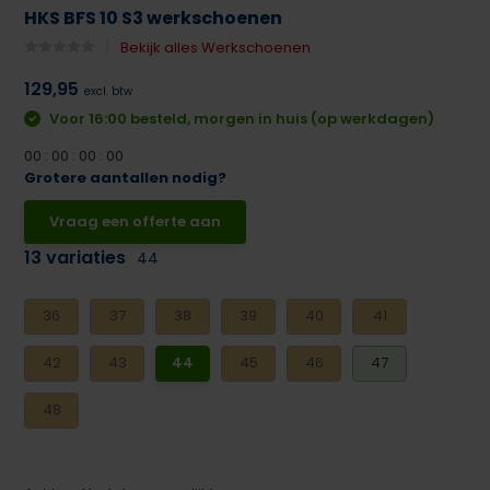
HKS BFS 10 S3 werkschoenen
Bekijk alles Werkschoenen
129,95
excl. btw
Voor 16:00 besteld, morgen in huis (op werkdagen)
0
0
:
0
0
:
0
0
:
0
0
Grotere aantallen nodig?
Vraag een offerte aan
13 variaties
44
36
37
38
39
40
41
42
43
44
45
46
47
48