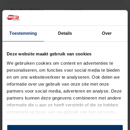
Neusbeveiliging
Kunststof
Zoolbeveiliging
Kunststof
Toestemming
Details
Over
Zoolmateriaal
TPU/PU
Antislip
Ja
Deze website maakt gebruik van cookies
We gebruiken cookies om content en advertenties te
ESD, Metaalvrij, Veganistisch,
Overige specificaties
personaliseren, om functies voor social media te bieden
Natural Fit
en om ons websiteverkeer te analyseren. Ook delen we
informatie over uw gebruik van onze site met onze
Kleur
Zwart, Blauw
partners voor social media, adverteren en analyse. Deze
partners kunnen deze gegevens combineren met andere
Beoordelingen
informatie die u aan ze heeft verstrekt of die ze hebben
verzameld op basis van uw gebruik van hun services.
0
5
Gebaseerd op 0 beoordeling(en)
van