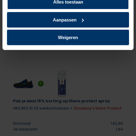
Alles toestaan
Schrijf je eigen review
Er zijn nog geen reviews geschreven over dit product..
Aanpassen
Delen
Weigeren
Pak je deal 15% korting op Nano protect spray
HKS BFS 10 S3 werkschoenen +
Shoeboy's Nano Protect
Normaal:
142,90
Je bespaart
1,94