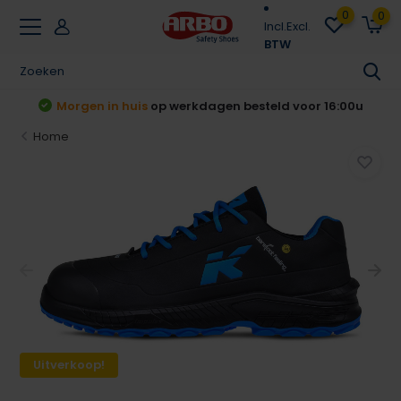
0
0
Incl.
Excl.
BTW
t
Morgen in huis
op werkdagen besteld voor 16:00u
Home
Uitverkoop!