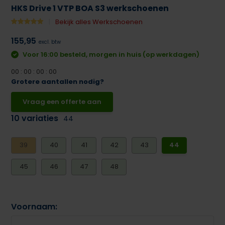
HKS Drive 1 VTP BOA S3 werkschoenen
Bekijk alles Werkschoenen
155,95
excl. btw
Voor 16:00 besteld, morgen in huis (op werkdagen)
0
0
:
0
0
:
0
0
:
0
0
Grotere aantallen nodig?
Vraag een offerte aan
10 variaties
44
39
40
41
42
43
44
45
46
47
48
Voornaam: