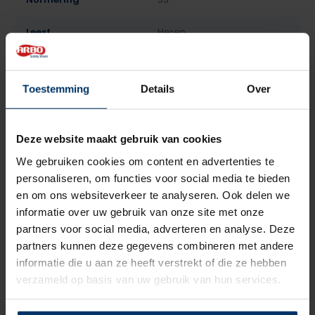
Leest
Heren
Model
Hoog
Toestemming
Details
Over
Sluiting
Boa
Bovenmateriaal
Microvezel
Deze website maakt gebruik van cookies
Voering
Textiel
We gebruiken cookies om content en advertenties te
personaliseren, om functies voor social media te bieden
Neusbeveiliging
Kunststof
en om ons websiteverkeer te analyseren. Ook delen we
informatie over uw gebruik van onze site met onze
Zoolbeveiliging
Kunststof
partners voor social media, adverteren en analyse. Deze
partners kunnen deze gegevens combineren met andere
Zoolmateriaal
TPU/PU
informatie die u aan ze heeft verstrekt of die ze hebben
verzameld op basis van uw gebruik van hun services.
Antislip
Ja