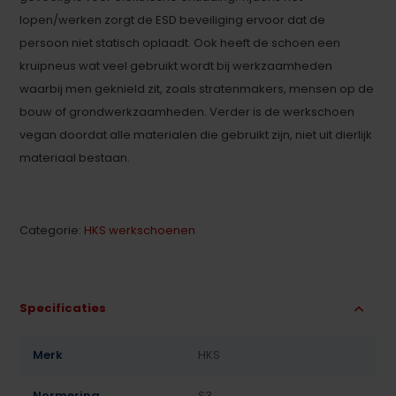
lopen/werken zorgt de ESD beveiliging ervoor dat de
persoon niet statisch oplaadt. Ook heeft de schoen een
kruipneus wat veel gebruikt wordt bij werkzaamheden
waarbij men geknield zit, zoals stratenmakers, mensen op de
bouw of grondwerkzaamheden. Verder is de werkschoen
vegan doordat alle materialen die gebruikt zijn, niet uit dierlijk
materiaal bestaan.
Categorie:
HKS werkschoenen
Specificaties
Merk
HKS
Normering
S3