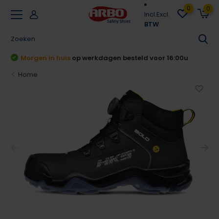
0
0
Incl.
Excl.
BTW
Achteraf betalen
Klarna & Riverty
Home