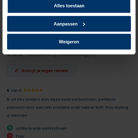
Overige specificaties
ESD, Kruipneus, Veganistisch
Alles toestaan
Kleur
Zwart
Aanpassen
Beoordelingen
Weigeren
5
5
Gebaseerd op 1 beoordeling(en)
van
Schrijf je eigen review
5
van 5
Ik wil niks anders dan deze bold werkschoen, perfecte
pasvorm voor een iets bredere voet. Lekker licht. Boa sluiting
is wennen
+
Lichte brede werkschoen
-
Prijs