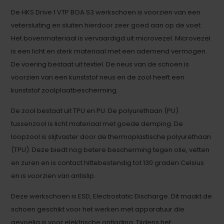
De HKS Drive 1 VTP BOA S3 werkschoen is voorzien van een
vetersluiting en sluiten hierdoor zeer goed aan op de voet.
Het bovenmateriaal is vervaardigd uit microvezel. Microvezel
is een licht en sterk materiaal met een ademend vermogen.
De voering bestaat uit textiel. De neus van de schoen is
voorzien van een kunststof neus en de zool heeft een
kunststof zoolplaatbescherming.
De zool bestaat uit TPU en PU. De polyurethaan (PU)
tussenzool is licht materiaal met goede demping. De
loopzool is slijtvaster door de thermoplastische polyurethaan
(TPU). Deze biedt nog betere bescherming tegen olie, vetten
en zuren en is contact hittebestendig tot 130 graden Celsius
en is voorzien van antislip.
Deze werkschoen is ESD, Electrostatic Discharge. Dit maakt de
schoen geschikt voor het werken met apparatuur die
gevoelig is voor elektrische ontlading. Tijdens het