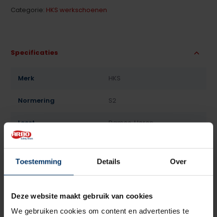
Categorie:
HKS werkschoenen
Specificaties
Merk
HKS
Normering
S2
Leest
Dames, Heren
Model
Laag
Toestemming
Details
Over
Sluiting
Boa
Bovenmateriaal
Microvezel
Deze website maakt gebruik van cookies
We gebruiken cookies om content en advertenties te
Voering
Textiel