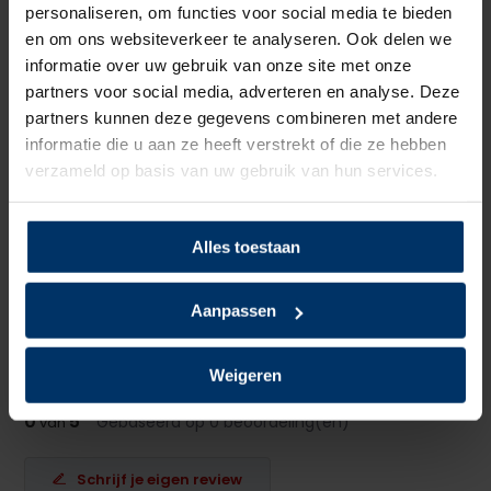
personaliseren, om functies voor social media te bieden
Neusbeveiliging
Staal
en om ons websiteverkeer te analyseren. Ook delen we
informatie over uw gebruik van onze site met onze
Zoolbeveiliging
Geen
partners voor social media, adverteren en analyse. Deze
partners kunnen deze gegevens combineren met andere
Zoolmateriaal
TPU/PU
informatie die u aan ze heeft verstrekt of die ze hebben
verzameld op basis van uw gebruik van hun services.
Antislip
Ja
Overige specificaties
ESD, Veganistisch
Alles toestaan
Kleur
Wit
Aanpassen
Beoordelingen
Weigeren
0
5
Gebaseerd op 0 beoordeling(en)
van
Schrijf je eigen review