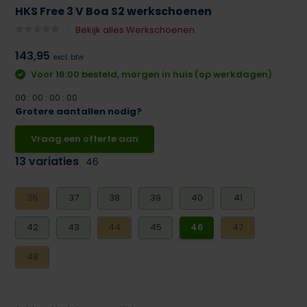
HKS Free 3 V Boa S2 werkschoenen
Bekijk alles Werkschoenen
143,95
excl. btw
Voor 16:00 besteld, morgen in huis (op werkdagen)
0
0
:
0
0
:
0
0
:
0
0
Grotere aantallen nodig?
Vraag een offerte aan
13 variaties
46
36
37
38
39
40
41
42
43
44
45
46
47
48