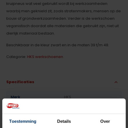
kruipneus wat veel gebruikt wordt bij werkzaamheden
waarbij men geknield zit, zoals stratenmakers, mensen op de
bouw of grondwerkzaamheden. Verder is de werkschoen
veganistisch doordat alle materialen die gebruikt zijn, niet uit
dierlijk materiaal bestaan.
Beschikbaar in de kleur zwart en in de maten 39 t/m 48.
Categorie:
HKS werkschoenen
Specificaties
Merk
HKS
Normering
S1p
Toestemming
Details
Over
Leest
Heren