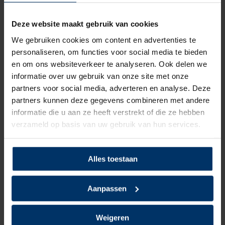
Model
Laag
Deze website maakt gebruik van cookies
Sluiting
Veter
We gebruiken cookies om content en advertenties te
personaliseren, om functies voor social media te bieden
Bovenmateriaal
Microvezel
en om ons websiteverkeer te analyseren. Ook delen we
informatie over uw gebruik van onze site met onze
Voering
Mesh, Textiel
partners voor social media, adverteren en analyse. Deze
partners kunnen deze gegevens combineren met andere
Neusbeveiliging
Staal
informatie die u aan ze heeft verstrekt of die ze hebben
verzameld op basis van uw gebruik van hun services.
Zoolbeveiliging
Kunststof
Zoolmateriaal
TPU/PU
Alles toestaan
Antislip
Ja
Aanpassen
Overige specificaties
ESD, Kruipneus, Veganistisch
Weigeren
Kleur
Zwart, Rood