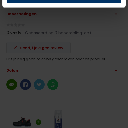
Beoordelingen
0
5
Gebaseerd op 0 beoordeling(en)
van
Schrijf je eigen review
Er zijn nog geen reviews geschreven over dit product..
Delen