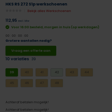
HKS RS 272 S1p werkschoenen
Bekijk alles Werkschoenen
112,95
excl. btw
Voor 16:00 besteld, morgen in huis (op werkdagen)
0
0
:
0
0
:
0
0
:
0
0
Grotere aantallen nodig?
Vraag een offerte aan
10 variaties
39
39
40
41
42
43
44
45
46
47
48
Achteraf betalen mogelijk!
Achteraf betalen mogelijk!