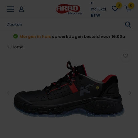
0
0
Incl.
Excl.
BTW
t
Morgen in huis
op werkdagen besteld voor 16:00u
Home