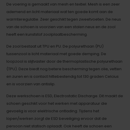
De voering is gemaakt van mesh en textiel. Mesh is een zeer
ademend en licht materiaal wat ten goede komt aan de
warmteregulatie. Zeer geschikt tegen zweetvoeten. De neus
van de schoen is voorzien van een stalen neus en de zool
heeft een kunststof zoolplaatbescherming.
De zool bestaat uit TPU en PU. De polyurethaan (PU)
tussenzool is licht materiaal met goede demping. De
loopzool is slijtvaster door de thermoplastische polyurethaan
(TPU). Deze biedt nog betere bescherming tegen olie, vetten
en zuren en is contact hittebestendig tot 130 graden Celcius
en is voorzien van antislip.
Deze werkschoen is ESD, Electrostatic Discharge. Dit maakt de
schoen geschikt voor het werken met apparatuur die
gevoelig is voor elektrische ontlading. Tijdens het
lopen/werken zorgt de ESD beveiliging ervoor dat de
persoon niet statisch oplaadt. Ook heeft de schoen een