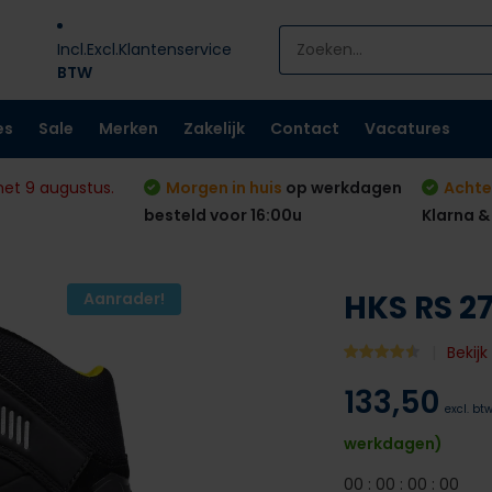
Incl.
Excl.
Klantenservice
BTW
es
Sale
Merken
Zakelijk
Contact
Vacatures
met 9 augustus.
Morgen in huis
op werkdagen
Achte
besteld voor 16:00u
Klarna &
HKS RS 2
Aanrader!
Bekij
133,50
excl. bt
werkdagen)
0
0
:
0
0
:
0
0
:
0
0