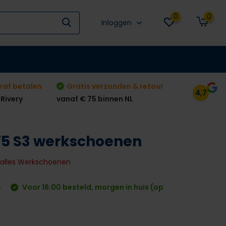
0
0
Inloggen
raf betalen
Gratis verzonden & retour
4,7
 Rivery
vanaf € 75 binnen NL
75 S3 werkschoenen
k alles Werkschoenen
Voor 16:00 besteld, morgen in huis (op
w