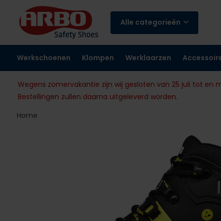
Alle categorieën
Werkschoenen
Klompen
Werklaarzen
Accessoir
Wegens zomervakantie zijn wij gesloten van 25 juli tot en 
Bestellingen zullen daarna uitgeleverd worden.
Home