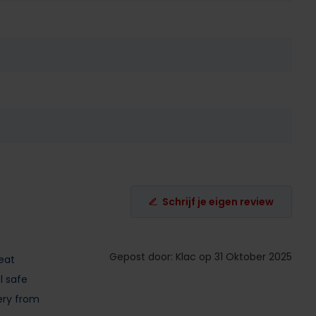
Schrijf je eigen review
Gepost door: Klac op 31 Oktober 2025
eat
l safe
very from