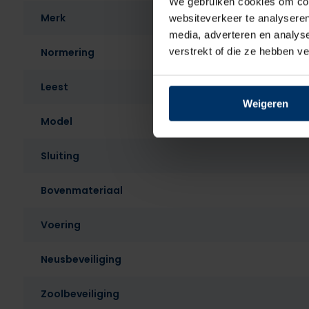
We gebruiken cookies om cont
Merk
websiteverkeer te analyseren
media, adverteren en analys
verstrekt of die ze hebben v
Normering
Leest
Weigeren
Model
Sluiting
Bovenmateriaal
Voering
Neusbeveiliging
Zoolbeveiliging