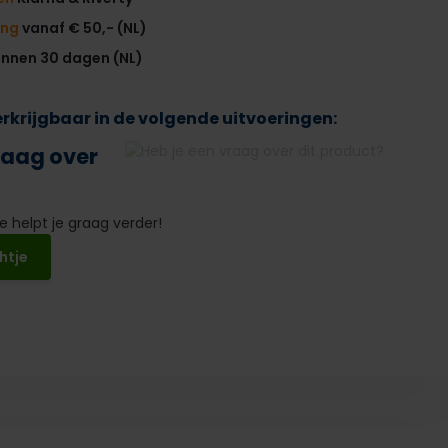
ing
vanaf € 50,- (NL)
innen 30 dagen (NL)
verkrijgbaar in de volgende uitvoeringen:
raag over
 helpt je graag verder!
htje