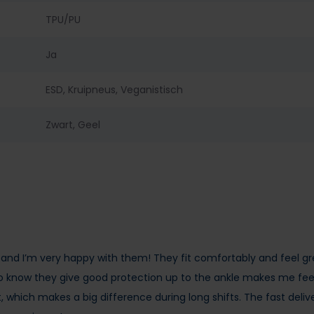
TPU/PU
Ja
ESD, Kruipneus, Veganistisch
Zwart, Geel
 and I’m very happy with them! They fit comfortably and feel gr
 to know they give good protection up to the ankle makes me fee
ht, which makes a big difference during long shifts. The fast deli