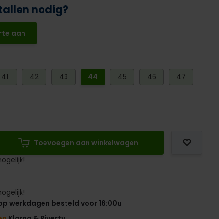
tallen nodig?
rte aan
41
42
43
44
45
46
47
Toevoegen aan winkelwagen
ogelijk!
ogelijk!
op werkdagen besteld voor 16:00u
en
Klarna & Riverty