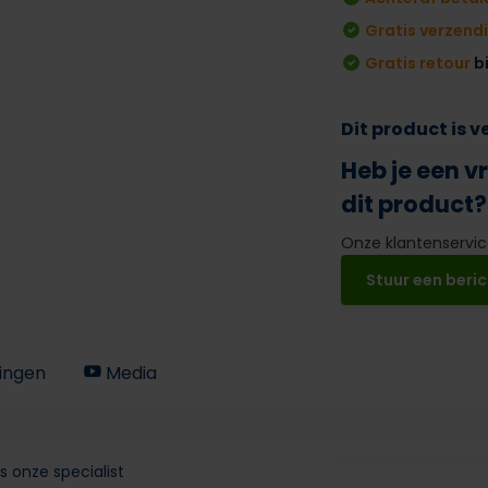
Gratis verzend
Gratis retour
b
Dit product is 
Heb je een v
dit product?
Onze klantenservice
Stuur een beric
ingen
Media
s onze specialist