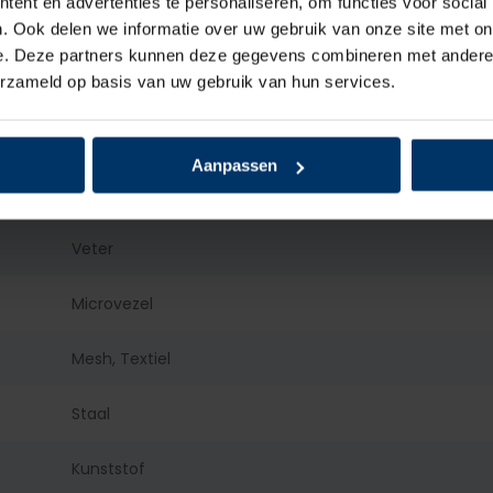
ent en advertenties te personaliseren, om functies voor social
HKS
. Ook delen we informatie over uw gebruik van onze site met on
e. Deze partners kunnen deze gegevens combineren met andere i
erzameld op basis van uw gebruik van hun services.
S3
Heren
Aanpassen
Hoog
Veter
Microvezel
Mesh, Textiel
Staal
Kunststof