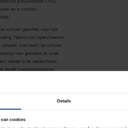
lastische polyurethaan (TPU).
uren en is contact
slip.
t de schoen geschikt voor het
lading. Tijdens het lopen/werken
ch oplaadt. Ook heeft de schoen
arbij men geknield zit, zoals
n. Verder is de werkschoen
it dierlijk materiaal bestaan.
Details
 van cookies