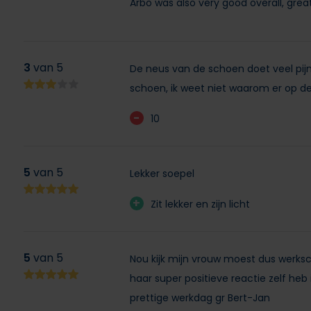
Arbo was also very good overall, grea
3
van 5
De neus van de schoen doet veel pijn
schoen, ik weet niet waarom er op de
-
10
5
van 5
Lekker soepel
+
Zit lekker en zijn licht
5
van 5
Nou kijk mijn vrouw moest dus werks
haar super positieve reactie zelf he
prettige werkdag gr Bert-Jan