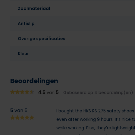
Zoolmateriaal
Antislip
Overige specificaties
Kleur
Beoordelingen
4.5
5
van
Gebaseerd op 4 beoordeling(en)
5
van 5
I bought the HKS RS 275 safety shoes
even after working 9 hours. It’s nice
while working. Plus, they’re lightweig