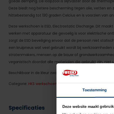
goede demping. De loopzool is slijtvaster door de thermop
Deze biedt nog betere bescherming tegen olie, vetten en z
hittebestendig tot 130 graden Celcius en is voorzien van anti
Deze werkschoen is ESD, Electrostatic Discharge. Dit maak
werken met apparatuur die gevoelig is voor elektrische ont
zorgt de ESD beveiliging ervoor dat de persoon niet statis
een kruipneus wat veel gebruikt wordt bij werkzaamheden wa
stratenmakers, mensen op de bouw of grondwerkzaamhede
veganistisch doordat alle materialen die gebruikt zijn, niet u
Beschikbaar in de kleur zwart en in de maten 39 t/m 48.
Categorie:
HKS werkschoenen
Toestemming
Specificaties
Deze website maakt gebruik