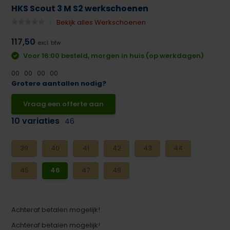
HKS Scout 3 M S2 werkschoenen
Bekijk alles Werkschoenen
117,50
excl. btw
Voor 16:00 besteld, morgen in huis (op werkdagen)
0
0
:
0
0
:
0
0
:
0
0
Grotere aantallen nodig?
Vraag een offerte aan
10 variaties
46
39
40
41
42
43
44
45
46
47
48
Achteraf betalen mogelijk!
Achteraf betalen mogelijk!