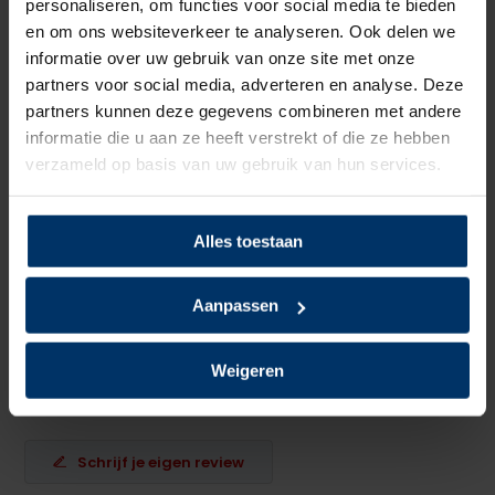
personaliseren, om functies voor social media te bieden
Neusbeveiliging
Staal
en om ons websiteverkeer te analyseren. Ook delen we
informatie over uw gebruik van onze site met onze
Zoolbeveiliging
Geen
partners voor social media, adverteren en analyse. Deze
partners kunnen deze gegevens combineren met andere
Zoolmateriaal
TPU/PU
informatie die u aan ze heeft verstrekt of die ze hebben
verzameld op basis van uw gebruik van hun services.
Antislip
Ja
Overige specificaties
ESD, Wasbaar
Alles toestaan
Kleur
Wit
Aanpassen
Beoordelingen
Weigeren
0
5
Gebaseerd op 0 beoordeling(en)
van
Schrijf je eigen review