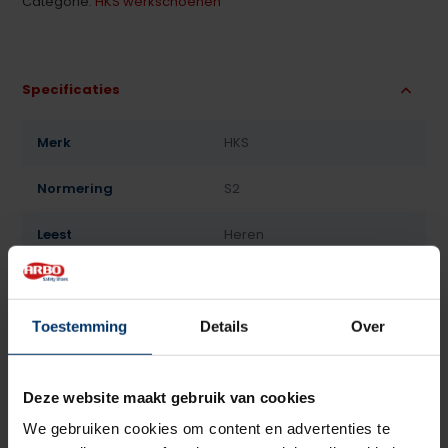
Categorie:
HKS werkschoenen
Specificaties
Merk
HKS
Normering
S2
Leest
Heren
Model
Laag
Sluiting
Veter
Toestemming
Details
Over
Bovenmateriaal
Microvezel
Deze website maakt gebruik van cookies
Voering
Textiel
We gebruiken cookies om content en advertenties te