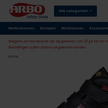
Alle categorieën
Werkschoenen
Klompen
Werklaarzen
Accessoir
Wegens zomervakantie zijn wij gesloten van 25 juli tot en 
Bestellingen zullen daarna uitgeleverd worden.
Home