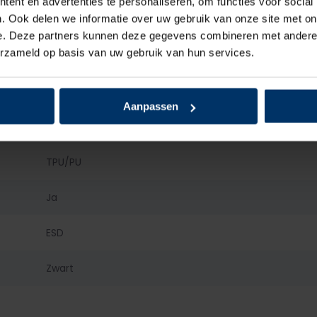
ent en advertenties te personaliseren, om functies voor social
. Ook delen we informatie over uw gebruik van onze site met on
Leder
e. Deze partners kunnen deze gegevens combineren met andere i
erzameld op basis van uw gebruik van hun services.
Textiel
Staal
Aanpassen
Kunststof
TPU/PU
Ja
ESD
Zwart