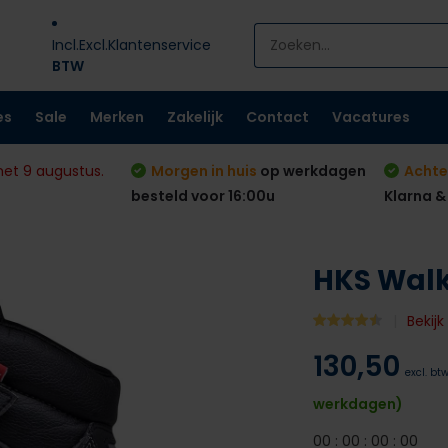
Incl.
Excl.
Klantenservice
BTW
es
Sale
Merken
Zakelijk
Contact
Vacatures
met 9 augustus.
Morgen in huis
op werkdagen
Achte
besteld voor 16:00u
Klarna &
HKS Walk
Bekij
130,50
excl. bt
werkdagen)
0
0
:
0
0
:
0
0
:
0
0