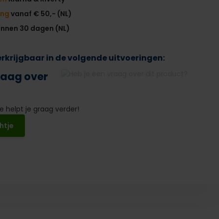
ing
vanaf € 50,- (NL)
innen 30 dagen (NL)
verkrijgbaar in de volgende uitvoeringen:
raag over
 helpt je graag verder!
htje