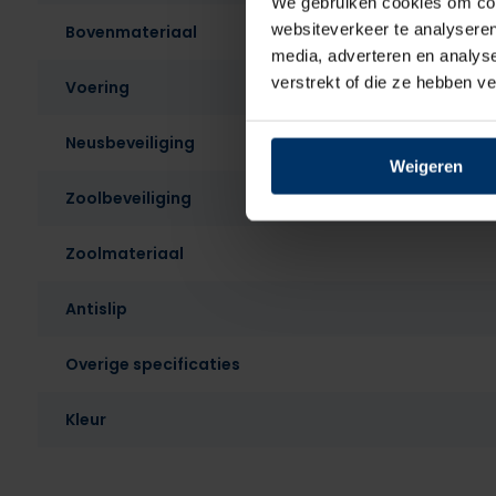
We gebruiken cookies om cont
websiteverkeer te analyseren
Bovenmateriaal
media, adverteren en analys
verstrekt of die ze hebben v
Voering
Neusbeveiliging
Weigeren
Zoolbeveiliging
Zoolmateriaal
Antislip
Overige specificaties
Kleur