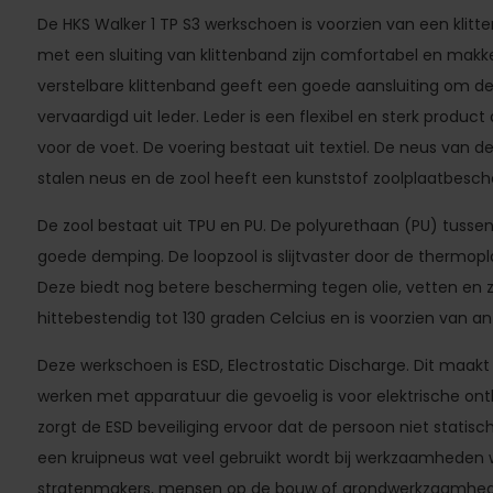
De HKS Walker 1 TP S3 werkschoen is voorzien van een klit
met een sluiting van klittenband zijn comfortabel en makkel
verstelbare klittenband geeft een goede aansluiting om de
vervaardigd uit leder. Leder is een flexibel en sterk produc
voor de voet. De voering bestaat uit textiel. De neus van d
stalen neus en de zool heeft een kunststof zoolplaatbesch
De zool bestaat uit TPU en PU. De polyurethaan (PU) tussenz
goede demping. De loopzool is slijtvaster door de thermop
Deze biedt nog betere bescherming tegen olie, vetten en z
hittebestendig tot 130 graden Celcius en is voorzien van anti
Deze werkschoen is ESD, Electrostatic Discharge. Dit maak
werken met apparatuur die gevoelig is voor elektrische ont
zorgt de ESD beveiliging ervoor dat de persoon niet statis
een kruipneus wat veel gebruikt wordt bij werkzaamheden wa
stratenmakers, mensen op de bouw of grondwerkzaamhed