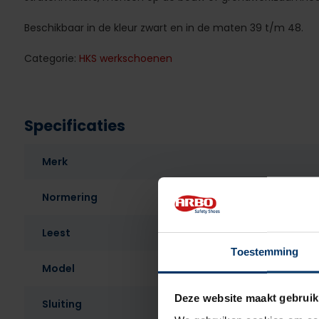
Beschikbaar in de kleur zwart en in de maten 39 t/m 48.
Categorie:
HKS werkschoenen
Specificaties
Merk
Normering
Leest
Toestemming
Model
Deze website maakt gebruik
Sluiting