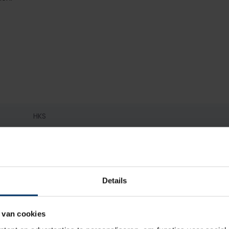
HKS
S3
Heren
Details
Hoog
 van cookies
Klittenband