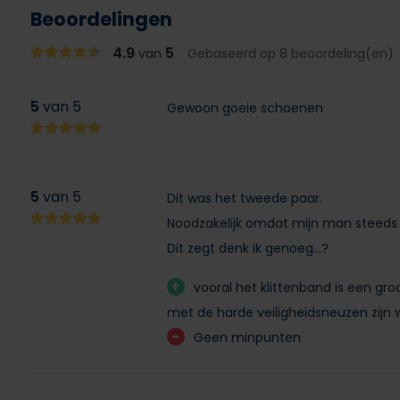
Beoordelingen
4.9
5
van
Gebaseerd op 8 beoordeling(en)
5
van 5
Gewoon goeie schoenen
5
van 5
Dit was het tweede paar.
Noodzakelijk omdat mijn man steeds 
Dit zegt denk ik genoeg...?
+
vooral het klittenband is een gr
met de harde veiligheidsneuzen zijn
-
Geen minpunten