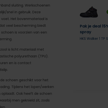
tenband sluiting. Werkschoenen
ijk/snel in gebruik. Deze
 voet. Het bovenmateriaal is
t dat veel bescherming biedt
Pak je deal 15
spray
e schoen is voorzien van een
HKS Walker 1 TP
erming.
ool is licht materiaal met
lastische polyurethaan (TPU).
uren en is contact
slip.
t de schoen geschikt voor het
lading. Tijdens het lopen/werken
ch oplaadt. Ook heeft de schoen
arbij men geknield zit, zoals
en.