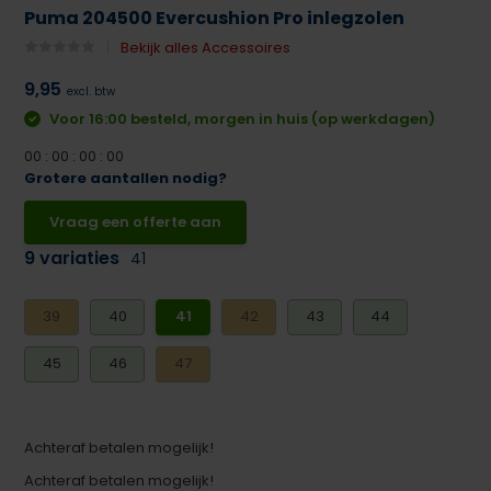
Puma 204500 Evercushion Pro inlegzolen
Bekijk alles Accessoires
9,95
excl. btw
Voor 16:00 besteld, morgen in huis (op werkdagen)
0
0
:
0
0
:
0
0
:
0
0
Grotere aantallen nodig?
Vraag een offerte aan
9 variaties
41
39
40
41
42
43
44
45
46
47
Achteraf betalen mogelijk!
Achteraf betalen mogelijk!