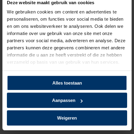
Categorie:
Puma werkschoenen
Deze website maakt gebruik van cookies
We gebruiken cookies om content en advertenties te
personaliseren, om functies voor social media te bieden
en om ons websiteverkeer te analyseren. Ook delen we
Beoordelingen
informatie over uw gebruik van onze site met onze
partners voor social media, adverteren en analyse. Deze
0
5
Gebaseerd op 0 beoordeling(en)
van
partners kunnen deze gegevens combineren met andere
informatie die u aan ze heeft verstrekt of die ze hebben
verzameld op basis van uw gebruik van hun services.
Schrijf je eigen review
Er zijn nog geen reviews geschreven over dit product..
Alles toestaan
Delen
Aanpassen
Weigeren