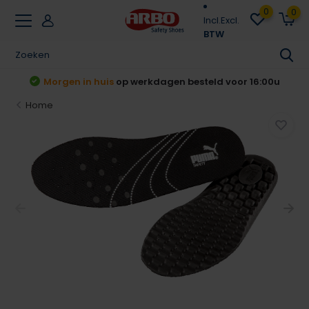
0
0
Incl.
Excl.
BTW
t
Morgen in huis
op werkdagen besteld voor 16:00u
Home