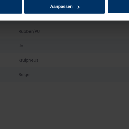
Kunststof
Aanpassen
Kunststof
Rubber/PU
Ja
Kruipneus
Beige