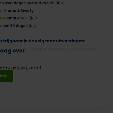
op werkdagen besteld voor 16:00u
en
Klarna & Riverty
ing
vanaf € 50,- (NL)
innen 30 dagen (NL)
verkrijgbaar in de volgende uitvoeringen:
raag over
 helpt je graag verder!
htje