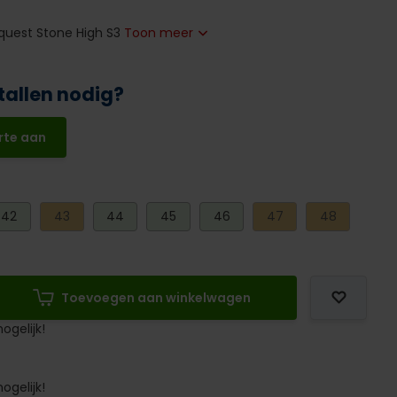
uest Stone High S3
Toon meer
tallen nodig?
rte aan
42
43
44
45
46
47
48
Toevoegen aan winkelwagen
ogelijk!
ogelijk!