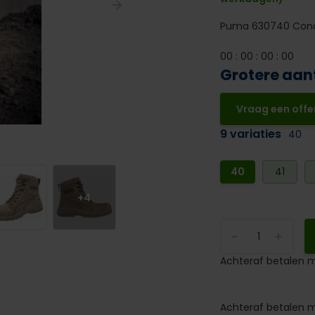
Puma 630740 Conq
0
0
:
0
0
:
0
0
:
0
0
Grotere aan
Vraag een offe
9 variaties
40
40
41
+4
-
+
Achteraf betalen m
Achteraf betalen m