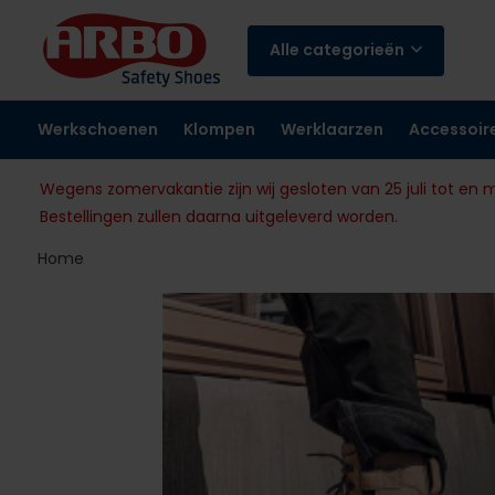
Alle categorieën
Werkschoenen
Klompen
Werklaarzen
Accessoir
Wegens zomervakantie zijn wij gesloten van 25 juli tot en 
Bestellingen zullen daarna uitgeleverd worden.
Home