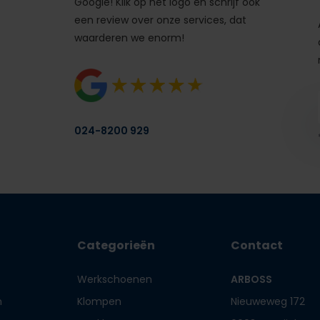
Google! Klik op het logo en schrijf ook
een review over onze services, dat
waarderen we enorm!
024-8200 929
Categorieën
Contact
Werkschoenen
ARBOSS
n
Klompen
Nieuweweg 172