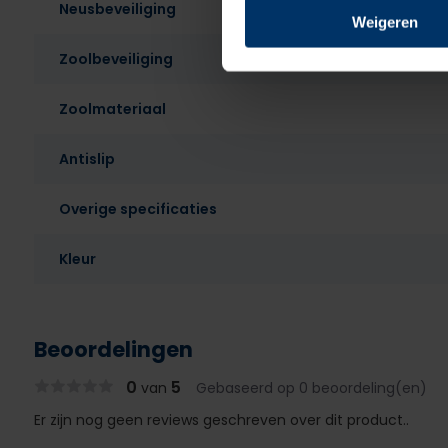
Neusbeveiliging
Weigeren
Zoolbeveiliging
Zoolmateriaal
Antislip
Overige specificaties
Kleur
Beoordelingen
0
5
van
Gebaseerd op 0 beoordeling(en)
Er zijn nog geen reviews geschreven over dit product..