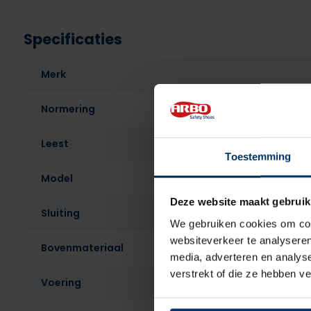
Specificaties
Merk
Normering
Leest
Toestemming
Model
Deze website maakt gebruik
Sluiting
We gebruiken cookies om cont
websiteverkeer te analyseren
Bovenmateriaal
media, adverteren en analys
verstrekt of die ze hebben v
Voering