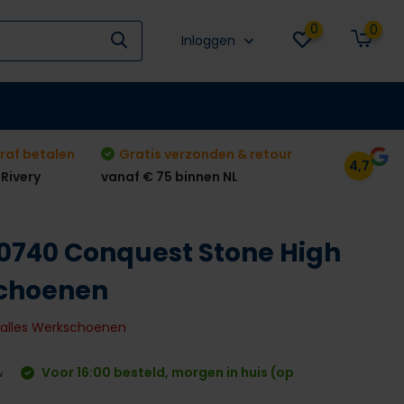
0
0
Inloggen
raf betalen
Gratis verzonden & retour
4,7
 Rivery
vanaf € 75 binnen NL
740 Conquest Stone High
schoenen
k alles Werkschoenen
Voor 16:00 besteld, morgen in huis (op
w