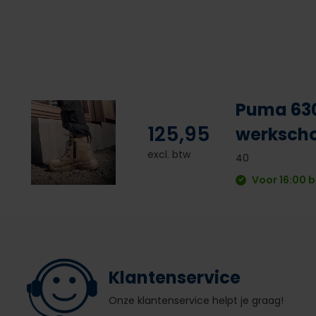
Puma 630
125,95
werksch
excl. btw
40
Voor 16:00 b
Klantenservice
Onze klantenservice helpt je graag!