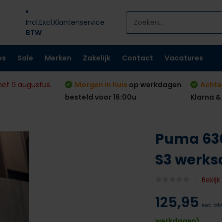
Incl.
Excl.
Klantenservice
BTW
es
Sale
Merken
Zakelijk
Contact
Vacatures
met 9 augustus.
Morgen in huis
op werkdagen
Achte
besteld voor 16:00u
Klarna &
Puma 630
S3 werk
Bekij
125,95
excl. bt
werkdagen)