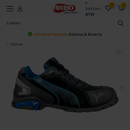
0
0
Incl.
Excl.
BTW
Achteraf betalen
Klarna & Riverty
Home