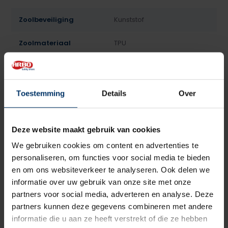
Zoolbeveiliging
Kunststof
Zoolmateriaal
TPU
Antislip
Ja
Overige specificaties
Kruipneus
Toestemming
Details
Over
Kleur
Zwart, Blauw
Deze website maakt gebruik van cookies
Beoordelingen
We gebruiken cookies om content en advertenties te
personaliseren, om functies voor social media te bieden
en om ons websiteverkeer te analyseren. Ook delen we
4
5
Gebaseerd op 1 beoordeling(en)
van
informatie over uw gebruik van onze site met onze
partners voor social media, adverteren en analyse. Deze
Schrijf je eigen review
partners kunnen deze gegevens combineren met andere
informatie die u aan ze heeft verstrekt of die ze hebben