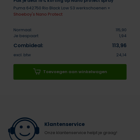
Pak je deal 15% korting op Nano protect spray
Puma 642750 Rio Black Low S3 werkschoenen +
Shoeboy's Nano Protect
Normaal:
115,90
Je bespaart
1,94
Combideal:
113,96
excl. btw
24,14
Toevoegen aan winkelwagen
Klantenservice
Onze klantenservice helpt je graag!