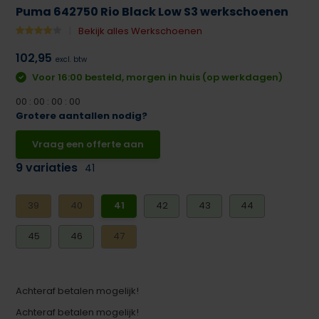
Puma 642750 Rio Black Low S3 werkschoenen
Bekijk alles Werkschoenen
102,95
excl. btw
Voor 16:00 besteld, morgen in huis (op werkdagen)
0
0
:
0
0
:
0
0
:
0
0
Grotere aantallen nodig?
Vraag een offerte aan
9 variaties
41
39
40
41
42
43
44
45
46
47
Achteraf betalen mogelijk!
Achteraf betalen mogelijk!