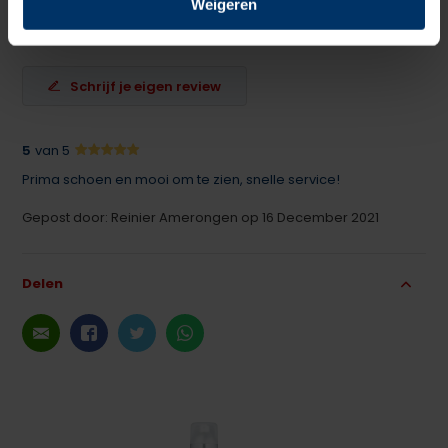
Weigeren
5
5
Gebaseerd op 1 beoordeling(en)
van
Schrijf je eigen review
5
van 5
Prima schoen en mooi om te zien, snelle service!
Gepost door: Reinier Amerongen op 16 December 2021
Delen