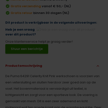
Gratis verzending
vanaf € 50,- (NL)
Gratis retour
binnen 30 dagen (NL)
Dit product is verkrijgbaar in de volgende uitvoeringen:
Heb je een vraag
over dit product?
Onze klantenservice helpt je graag verder!
Stuur een berichtje
Productomschrijving
De Puma 64291 Celerity Knit Pink werkschoen is voorzien van
een vetersluiting en sluiten hierdoor zeer goed aan op de
voet. Het bovenmateriaal is vervaardigd uit textiel, is
lichtgewicht en zorgt voor een sportieve look. De voering is
gemaakt van mesh. Dit is een zeer ademend en licht
materiaal wat ten goede komt aan de warmteregulatie. Zeer