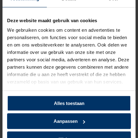
Bovenmateriaal
Textiel
Deze website maakt gebruik van cookies
Voering
Mesh
We gebruiken cookies om content en advertenties te
personaliseren, om functies voor social media te bieden
Neusbeveiliging
Staal
en om ons websiteverkeer te analyseren. Ook delen we
informatie over uw gebruik van onze site met onze
Zoolbeveiliging
Geen
partners voor social media, adverteren en analyse. Deze
partners kunnen deze gegevens combineren met andere
Zoolmateriaal
Rubber
informatie die u aan ze heeft verstrekt of die ze hebben
verzameld op basis van uw gebruik van hun services.
Antislip
Ja
Overige specificaties
ESD
Alles toestaan
Kleur
Roze
Aanpassen
Beoordelingen