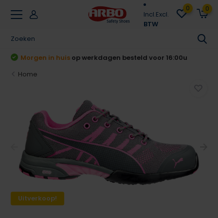
0
0
Incl.
Excl.
BTW
Achteraf betalen
Klarna & Riverty
Home
Uitverkoop!