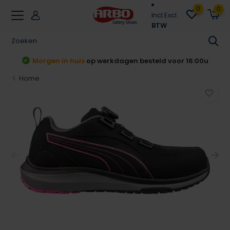
0
0
Incl.
Excl.
BTW
t
Morgen in huis
op werkdagen besteld voor 16:00u
Home