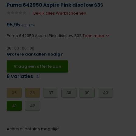
Puma 642950 Aspire Pink disc low S3S
Bekijk alles Werkschoenen
95,95
excl. btw
Puma 642950 Aspire Pink disc low S3S
Toon meer
0
0
:
0
0
:
0
0
:
0
0
Grotere aantallen nodig?
Vraag een offerte aan
8 variaties
41
35
36
37
38
39
40
41
42
Achteraf betalen mogelijk!