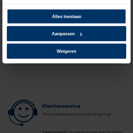
Nano Protect
Normaal:
108,90
Alles toestaan
Je bespaart
1,94
Combideal:
106,96
Aanpassen
excl. btw
22,67
Weigeren
Toevoegen aan winkelwagen
Klantenservice
Onze klantenservice helpt je graag!
Telefonisch:
Op werkdagen van 09:00 tot