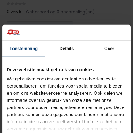
0
5
Gebaseerd op 0 beoordeling(en)
van
Schrijf je eigen review
Er zijn nog geen reviews geschreven over dit product..
Toestemming
Details
Over
Delen
Deze website maakt gebruik van cookies
We gebruiken cookies om content en advertenties te
personaliseren, om functies voor social media te bieden
en om ons websiteverkeer te analyseren. Ook delen we
informatie over uw gebruik van onze site met onze
partners voor social media, adverteren en analyse. Deze
partners kunnen deze gegevens combineren met andere
Pak je deal 15% korting op Nano protect spray
informatie die u aan ze heeft verstrekt of die ze hebben
Puma 642950 Aspire Pink disc low S3S +
Shoeboy's
verzameld op basis van uw gebruik van hun services.