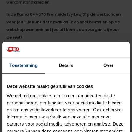
werkomstandigheden.
Is de Puma 644670 Frontside Ivy Low S1p dé werkschoen
voor jou? Je kunt deze makkelijk en snel bestellen op de
webshop wanneer het jou uit komt, dan zorgen wij voor
de rest!
Wil je de schoenen toch even passen, dan kan dat in
onze
showroom
. Heb je nog vragen over de Puma
Frontside Blue Low of een van onze andere producten?
Toestemming
Details
Over
Dan kun je altijd contact opnemen met een van onze
specialisten.
Deze website maakt gebruik van cookies
Categorie:
Puma werkschoenen
We gebruiken cookies om content en advertenties te
personaliseren, om functies voor social media te bieden
en om ons websiteverkeer te analyseren. Ook delen we
informatie over uw gebruik van onze site met onze
partners voor social media, adverteren en analyse. Deze
partners kunnen deze gegevens combineren met andere