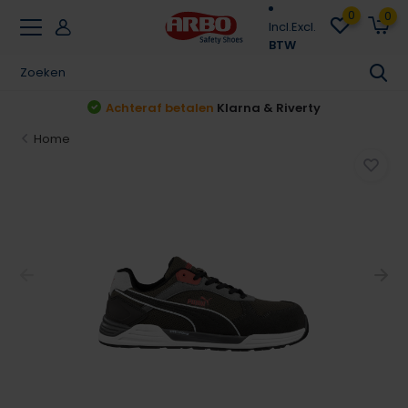
0
0
Incl.
Excl.
BTW
Achteraf betalen
Klarna & Riverty
Home