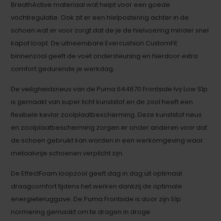
BreathActive materiaal wat helpt voor een goede
vochtregulatie. Ook zit er een hielpostering achter in de
schoen wat er voor zorgt dat de je de hielvoering minder snel
kapot loopt. De uitneembare Evercushion CustomFit
binnenzool geeft de voet ondersteuning en hierdoor extra
comfort gedurende je werkdag.
De veiligheidsneus van de Puma 644670 Frontside Ivy Low S1p
is gemaakt van super licht kunststof en de zool heeft een
flexibele kevlar zoolplaatbescherming. Deze kunststof neus
en zoolplaatbescherming zorgen er onder anderen voor dat
de schoen gebruikt kan worden in een werkomgeving waar
metaalvrije schoenen verplicht zijn.
De EffectFoam loopzool geeft dag in dag uit optimaal
draagcomfort tijdens het werken dankzij de optimale
energieteruggave. De Puma Frontside is door zijn S1p
normering gemaakt om te dragen in droge