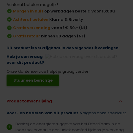
Achteraf betalen mogelijk!
Morgen in huis
op werkdagen besteld voor 16:00u
Achteraf betalen
Klarna & Riverty
Gratis verzending
vanaf € 50,- (NL)
Gratis retour
binnen 30 dagen (NL)
Dit product is verkrijgbaar in de volgende uitvoeringen:
Heb je een vraag
over dit product?
Onze klantenservice helpt je graag verder!
Stuur een berichtje
Productomschrijving
Voor- en nadelen van dit product
Volgens onze specialist
Dankzij de energieteruggave van het EffectFoam in de
loopzool ervaar je een uniek comfort tijdens je werkdag.