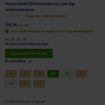
Puma 644670 Frontside Ivy Low S1p
werkschoenen
Bekijk alles Werkschoenen
100,95
excl. btw
Voor 16:00 besteld, morgen in huis (op werkdagen)
0
0
:
0
0
:
0
0
:
0
0
Grotere aantallen nodig?
Vraag een offerte aan
9 variaties
42
39
40
41
42
43
44
45
46
47
Achteraf betalen mogelijk!