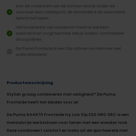
Aan de onderkant van de schoen vind je onder de
voorvoet een rotatiepunt, dit verminderd de weerstand
tijdens het lopen.
Het bovenwerk van sandwich-mesh is extreem
ademend en zorgt hiermee dat je voeten comfortabel
droog blijven.
De Puma Frontside is een S1p schoen en hiermee niet
waterafstotend.
Productomschrijving
Stylish graag combineren met veiligheid? De Puma
Frontside heeft het beiden voor je!
De Puma 644670 Frontside Ivy Low S1p ESD HRO SRC is een
metaalvrije werkschoen voor heren met een sneaker look.
Deze combineert comfort en looks uit de sportwereld met