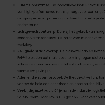
Ultieme prestaties:
De innovatieve PWR.FOAM® tussen
van high-performance running, zorgt voor een ong
demping en energie teruggave. Hierdoor voel je je d
ondersteund.
Lichtgewicht ontwerp:
Dankzij het gebruik van hoog
schoen verrassend licht. Dit zorgt voor minder verm
werkdag.
Veiligheid staat voorop:
De glasvezel cap en flexi
FAP®lite bieden optimale bescherming tegen stoten e
schoen voorzien van een hittebestendige zool, waardoo
warme omgevingen.
Ademend en comfortabel:
De BreathActive functione
voeten de hele dag door droog en comfortabel blijve
Veelzijdig inzetbaar:
Of je nu in de industrie, logis
Safety Zoom Black Low S3S is geschikt voor verschil