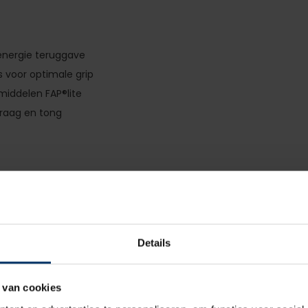
nergie teruggave
s voor optimale grip
middelen FAP®lite
kraag en tong
Details
Puma
 van cookies