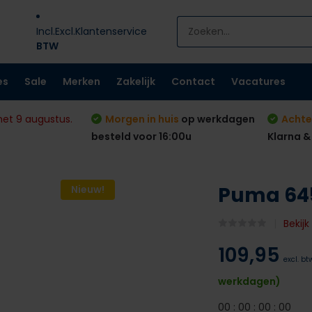
Incl.
Excl.
Klantenservice
BTW
es
Sale
Merken
Zakelijk
Contact
Vacatures
met 9 augustus.
Morgen in huis
op werkdagen
Achte
besteld voor 16:00u
Klarna &
Puma 645
Nieuw!
Bekij
109,95
excl. bt
werkdagen)
0
0
:
0
0
:
0
0
:
0
0