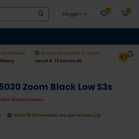
0
0
Inloggen
raf betalen
Gratis verzonden & retour
4,7
 Rivery
vanaf € 75 binnen NL
030 Zoom Black Low S3s
k alles Werkschoenen
Voor 16:00 besteld, morgen in huis (op
w