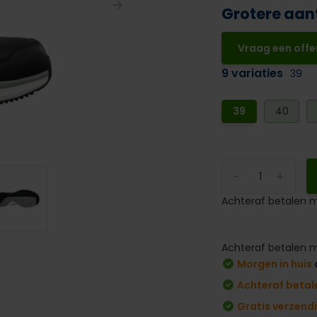
Grotere aan
Vraag een offe
9 variaties
39
39
40
-
+
Achteraf betalen m
Achteraf betalen m
Morgen in huis
Achteraf betal
Gratis verzend