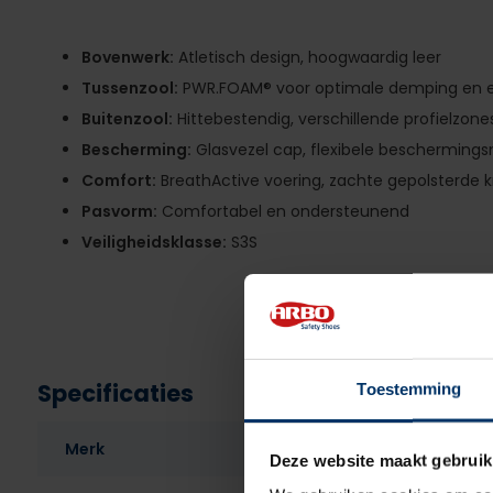
Bovenwerk:
Atletisch design, hoogwaardig leer
Tussenzool:
PWR.FOAM® voor optimale demping en e
Buitenzool:
Hittebestendig, verschillende profielzone
Bescherming:
Glasvezel cap, flexibele beschermings
Comfort:
BreathActive voering, zachte gepolsterde 
Pasvorm:
Comfortabel en ondersteunend
Veiligheidsklasse:
S3S
Specificaties
Toestemming
Merk
Deze website maakt gebruik