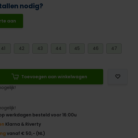
tallen nodig?
rte aan
41
42
43
44
45
46
47
Toevoegen aan winkelwagen
ogelijk!
ogelijk!
op werkdagen besteld voor 16:00u
en
Klarna & Riverty
ing
vanaf € 50,- (NL)