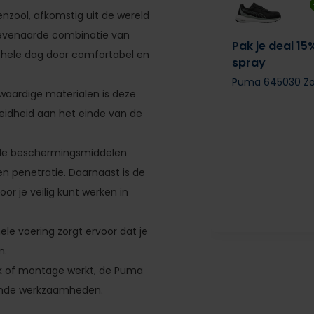
zool, afkomstig uit de wereld
eëvenaarde combinatie van
Pak je deal 15
e hele dag door comfortabel en
spray
Puma 645030 Zo
waardige materialen is deze
oeidheid aan het einde van de
bele beschermingsmiddelen
n penetratie. Daarnaast is de
r je veilig kunt werken in
le voering zorgt ervoor dat je
n.
tiek of montage werkt, de Puma
lende werkzaamheden.