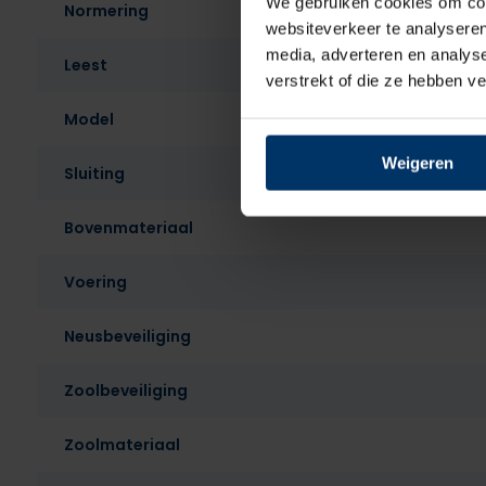
We gebruiken cookies om cont
Normering
websiteverkeer te analyseren
media, adverteren en analys
Leest
verstrekt of die ze hebben v
Model
Weigeren
Sluiting
Bovenmateriaal
Voering
Neusbeveiliging
Zoolbeveiliging
Zoolmateriaal