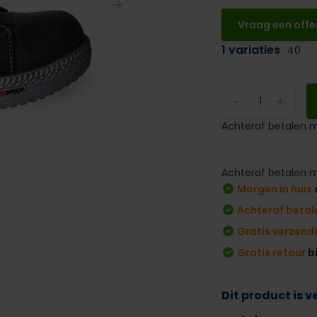
Vraag een offe
1 variaties
40
-
+
Achteraf betalen m
Achteraf betalen m
Morgen in huis
Achteraf betal
Gratis verzend
Gratis retour
b
Dit product is 