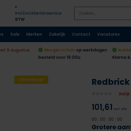
Incl.
Excl.
Klantenservice
BTW
es
Sale
Merken
Zakelijk
Contact
Vacatures
met 9 augustus.
Morgen in huis
op werkdagen
Achte
besteld voor 16:00u
Klarna &
Redbrick
Uitverkoop!
Bekij
101,61
excl. btw
0
0
:
0
0
:
0
0
:
0
0
Grotere aan