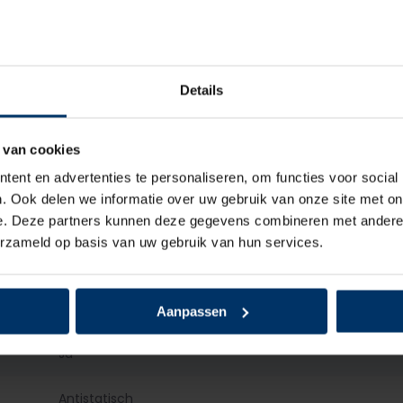
Hoog
Veter
Details
Leder
 van cookies
Textiel
ent en advertenties te personaliseren, om functies voor social
. Ook delen we informatie over uw gebruik van onze site met on
Kunststof
e. Deze partners kunnen deze gegevens combineren met andere i
erzameld op basis van uw gebruik van hun services.
Kunststof
TPU/PU
Aanpassen
Ja
Antistatisch