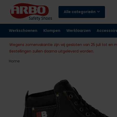
Alle categorieën
Werkschoenen
Klompen
Werklaarzen
Accessoir
Wegens zomervakantie zijn wij gesloten van 25 juli tot en 
Bestellingen zullen daarna uitgeleverd worden.
Home