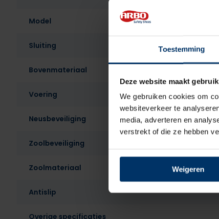
Model
Sluiting
Toestemming
Bovenmateriaal
Deze website maakt gebruik
Voering
We gebruiken cookies om cont
websiteverkeer te analyseren
Neusbeveiliging
media, adverteren en analys
verstrekt of die ze hebben v
Zoolbeveiliging
Zoolmateriaal
Weigeren
Antislip
Overige specificaties