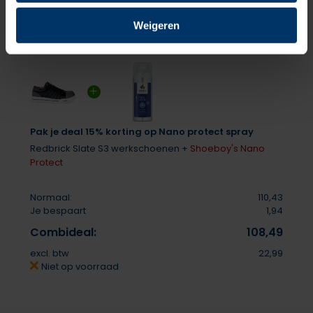
Weigeren
Pak je deal 15% korting op Nano protect spray
Redbrick Slate S3 werkschoenen +
Shoeboy's Nano
Protect
Normaal:
110,43
Je bespaart
1,94
Combideal:
108,49
excl. btw
22,99
Niet op voorraad