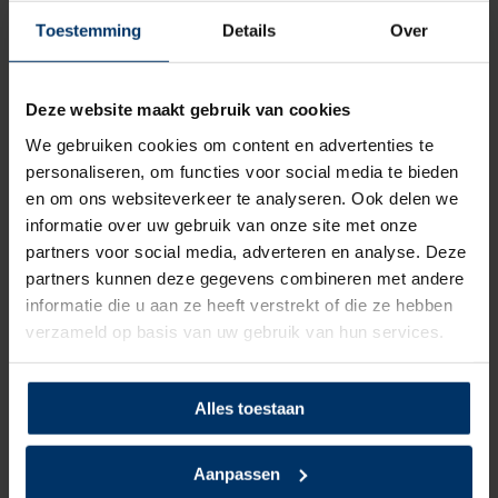
Zoolmateriaal
TPU/PU
Toestemming
Details
Over
Antislip
Ja
Deze website maakt gebruik van cookies
Overige specificaties
Antistatisch
We gebruiken cookies om content en advertenties te
Kleur
Zwart, Grijs
personaliseren, om functies voor social media te bieden
en om ons websiteverkeer te analyseren. Ook delen we
Beoordelingen
informatie over uw gebruik van onze site met onze
partners voor social media, adverteren en analyse. Deze
partners kunnen deze gegevens combineren met andere
0
5
Gebaseerd op 0 beoordeling(en)
van
informatie die u aan ze heeft verstrekt of die ze hebben
verzameld op basis van uw gebruik van hun services.
Schrijf je eigen review
Er zijn nog geen reviews geschreven over dit product..
Alles toestaan
Delen
Aanpassen