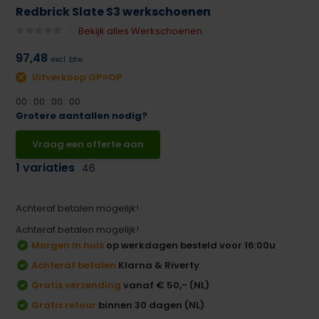
Redbrick Slate S3 werkschoenen
Bekijk alles Werkschoenen
97,48
excl. btw
Uitverkoop OP=OP
0
0
:
0
0
:
0
0
:
0
0
Grotere aantallen nodig?
Vraag een offerte aan
1 variaties
46
Achteraf betalen mogelijk!
Achteraf betalen mogelijk!
Morgen in huis
op werkdagen besteld voor 16:00u
Achteraf betalen
Klarna & Riverty
Gratis verzending
vanaf € 50,- (NL)
Gratis retour
binnen 30 dagen (NL)