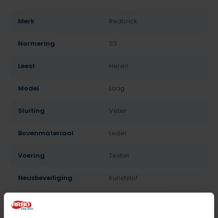
Merk
Redbrick
Normering
S3
Leest
Heren
Model
Laag
Sluiting
Veter
Bovenmateriaal
Leder
Voering
Textiel
Neusbeveiliging
Kunststof
Zoolbeveiliging
Kunststof