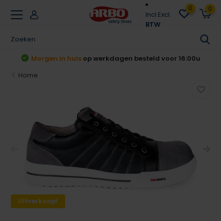
0
0
Incl.
Excl.
BTW
t
Morgen in huis
op werkdagen besteld voor 16:00u
Home
Uitverkoop!