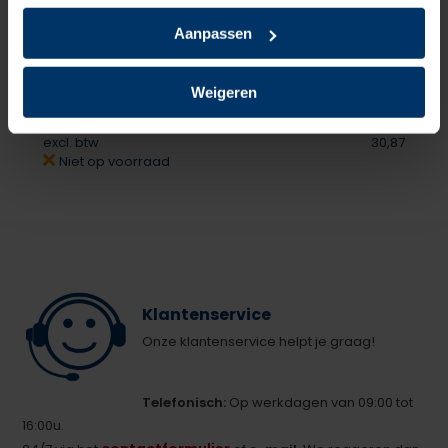
Reebok Excel Light 131 S1P +
Shoeboy's Nano Protect
Aanpassen
Normaal:
147,95
Je bespaart
1,94
Weigeren
Combideal:
146,01
excl. btw
30,87
Niet op voorraad
Klantenservice
Onze klantenservice helpt je graag!
Telefonisch:
Op werkdagen van 09:00 tot
16:00u.