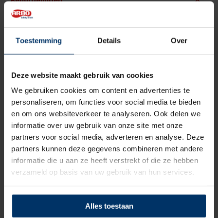
Beoordelingen
0
5
Gebaseerd op 0 beoordeling(en)
van
Toestemming
Details
Over
Schrijf je eigen review
Deze website maakt gebruik van cookies
Er zijn nog geen reviews geschreven over dit product..
We gebruiken cookies om content en advertenties te
Delen
personaliseren, om functies voor social media te bieden
en om ons websiteverkeer te analyseren. Ook delen we
informatie over uw gebruik van onze site met onze
partners voor social media, adverteren en analyse. Deze
partners kunnen deze gegevens combineren met andere
informatie die u aan ze heeft verstrekt of die ze hebben
verzameld op basis van uw gebruik van hun services.
Alles toestaan
Pak je deal 15% korting op Nano protect spray