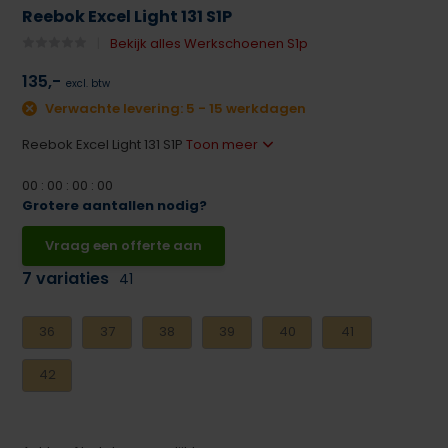
Reebok Excel Light 131 S1P
Bekijk alles Werkschoenen S1p
135,-
excl. btw
Verwachte levering: 5 - 15 werkdagen
Reebok Excel Light 131 S1P
Toon meer
0
0
:
0
0
:
0
0
:
0
0
Grotere aantallen nodig?
Vraag een offerte aan
7 variaties
41
36
37
38
39
40
41
42