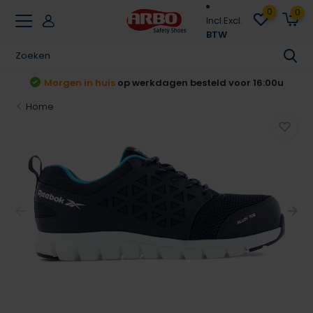
0
0
Incl.
Excl.
BTW
t
Morgen in huis
op werkdagen besteld voor 16:00u
Home