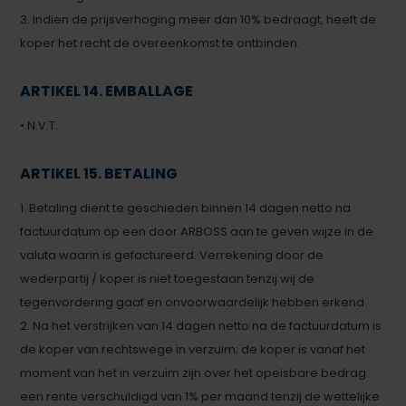
3. Indien de prijsverhoging meer dan 10% bedraagt, heeft de
koper het recht de overeenkomst te ontbinden.
ARTIKEL 14. EMBALLAGE
• N.V.T.
ARTIKEL 15. BETALING
1. Betaling dient te geschieden binnen 14 dagen netto na
factuurdatum op een door ARBOSS aan te geven wijze in de
valuta waarin is gefactureerd. Verrekening door de
wederpartij / koper is niet toegestaan tenzij wij de
tegenvordering gaaf en onvoorwaardelijk hebben erkend.
2. Na het verstrijken van 14 dagen netto na de factuurdatum is
de koper van rechtswege in verzuim; de koper is vanaf het
moment van het in verzuim zijn over het opeisbare bedrag
een rente verschuldigd van 1% per maand tenzij de wettelijke