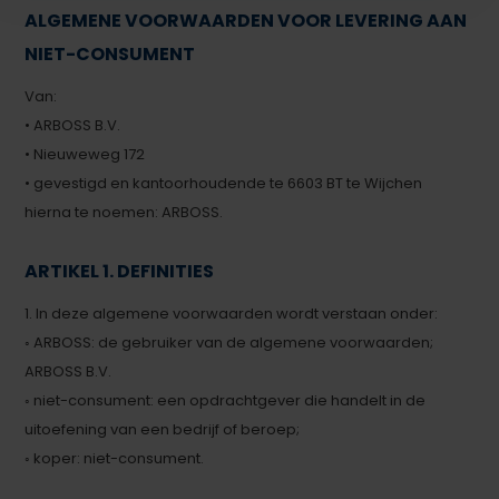
ALGEMENE VOORWAARDEN VOOR LEVERING AAN
NIET-CONSUMENT
Van:
• ARBOSS B.V.
• Nieuweweg 172
• gevestigd en kantoorhoudende te 6603 BT te Wijchen
hierna te noemen: ARBOSS.
ARTIKEL 1. DEFINITIES
1. In deze algemene voorwaarden wordt verstaan onder:
◦ ARBOSS: de gebruiker van de algemene voorwaarden;
ARBOSS B.V.
◦ niet-consument: een opdrachtgever die handelt in de
uitoefening van een bedrijf of beroep;
◦ koper: niet-consument.