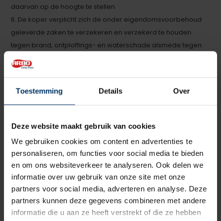
daarvan op de hoogte te stellen.
6. De koper verplicht zich de onder eigendomsvoorbehoud
geleverde zaken te verzekeren en verzekerd te houden
tegen brand, ontploffings- en waterschade alsmede tegen
diefstal en de polis van deze verzekering op eerste verzoek
ter inzage te geven.
Toestemming
Details
Over
ARTIKEL 12. GEBREKEN; KLACHTTERMIJNEN
1. De koper dient de gekochte zaken bij aflevering of zo
Deze website maakt gebruik van cookies
spoedig daarna als mogelijk te (laten) onderzoeken.
Hierbij dient de koper na te gaan of het geleverde aan de
We gebruiken cookies om content en advertenties te
personaliseren, om functies voor social media te bieden
overeenkomst beantwoordt, te weten:
en om ons websiteverkeer te analyseren. Ook delen we
◦ of de juiste zaken zijn geleverd;
informatie over uw gebruik van onze site met onze
◦ of de afgeleverde zaken wat betreft kwantiteit (bijvoorbeeld
partners voor social media, adverteren en analyse. Deze
de hoeveelheid en het aantal) overeenstemmen met het
partners kunnen deze gegevens combineren met andere
overeengekomene;
informatie die u aan ze heeft verstrekt of die ze hebben
◦ of de afgeleverde zaken voldoen aan de overeengekomen