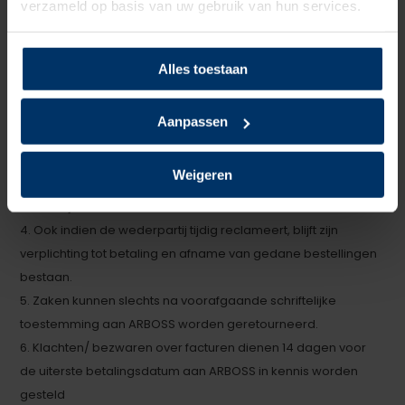
verzameld op basis van uw gebruik van hun services.
kwaliteitseisen of, indien deze ontbreken, aan de eisen die
gesteld mogen worden voor een normaal gebruik en/of
handelsdoeleinden.
Alles toestaan
2. Worden zichtbare gebreken of tekorten geconstateerd,
dan dient de koper deze binnen 3 dagen na aflevering
Aanpassen
schriftelijk aan gebruiker te melden.
3. Niet zichtbare gebreken dient de koper binnen 3 dagen na
Weigeren
ontdekking, doch uiterlijk binnen 3 maanden na aflevering
schriftelijk te melden aan ARBOSS
4. Ook indien de wederpartij tijdig reclameert, blijft zijn
verplichting tot betaling en afname van gedane bestellingen
bestaan.
5. Zaken kunnen slechts na voorafgaande schriftelijke
toestemming aan ARBOSS worden geretourneerd.
6. Klachten/ bezwaren over facturen dienen 14 dagen voor
de uiterste betalingsdatum aan ARBOSS in kennis worden
gesteld