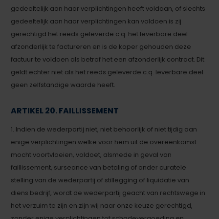
gedeeltelijk aan haar verplichtingen heeft voldaan, of slechts
gedeeltelijk aan haar verplichtingen kan voldoen is zij
gerechtigd het reeds geleverde c.q. het leverbare deel
afzonderlijk te factureren en is de koper gehouden deze
factuur te voldoen als betrof het een afzonderlijk contract. Dit
geldt echter niet als het reeds geleverde c.q. leverbare deel
geen zelfstandige waarde heeft.
ARTIKEL 20. FAILLISSEMENT
1. Indien de wederpartij niet, niet behoorlijk of niet tijdig aan
enige verplichtingen welke voor hem uit de overeenkomst
mocht voortvloeien, voldoet, alsmede in geval van
faillissement, surseance van betaling of onder curatele
stelling van de wederpartij of stillegging of liquidatie van
diens bedrijf, wordt de wederpartij geacht van rechtswege in
het verzuim te zijn en zijn wij naar onze keuze gerechtigd,
zonder enige verplichtingen tot schadevergoeding en