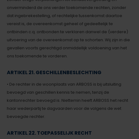
onverminderd de ons verder toekomende rechten, zonder
dat ingebrekestelling, of rechtelijke tussenkomst daartoe
vereist is, de overeenkomst geheel of gedeeltelijk te
ontbinden c.q. ontbonden te verklaren danwel de (verdere)
uitvoering van de overeenkomst op te schorten. Wij zijn in die
gevallen voorts gerechtigd onmiddellijk voldoening van het
ons toekomende te vorderen.
ARTIKEL 21. GESCHILLENBESLECHTING
• De rechter in de woonplaats van ARBOSS is bij uitsluiting
bevoegd van geschillen kennis te nemen, tenzij de
kantonrechter bevoegd is. Niettemin heeft ARBOSS het recht
haar wederpartij te dagvaarden voor de volgens de wet
bevoegde rechter.
ARTIKEL 22. TOEPASSELIJK RECHT