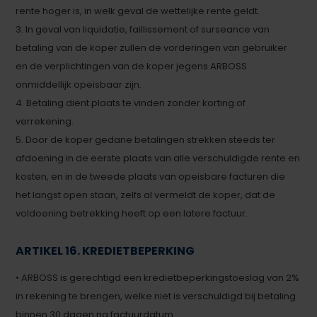
rente hoger is, in welk geval de wettelijke rente geldt.
3. In geval van liquidatie, faillissement of surseance van
betaling van de koper zullen de vorderingen van gebruiker
en de verplichtingen van de koper jegens ARBOSS
onmiddellijk opeisbaar zijn.
4. Betaling dient plaats te vinden zonder korting of
verrekening.
5. Door de koper gedane betalingen strekken steeds ter
afdoening in de eerste plaats van alle verschuldigde rente en
kosten, en in de tweede plaats van opeisbare facturen die
het langst open staan, zelfs al vermeldt de koper, dat de
voldoening betrekking heeft op een latere factuur.
ARTIKEL 16. KREDIETBEPERKING
• ARBOSS is gerechtigd een kredietbeperkingstoeslag van 2%
in rekening te brengen, welke niet is verschuldigd bij betaling
binnen 30 dagen na factuurdatum.