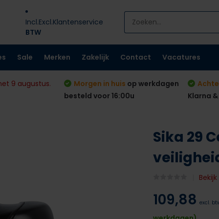
Incl.
Excl.
Klantenservice
BTW
es
Sale
Merken
Zakelijk
Contact
Vacatures
met 9 augustus.
Morgen in huis
op werkdagen
Achte
besteld voor 16:00u
Klarna &
Sika 29 
veilighe
Bekij
109,88
excl. bt
werkdagen)