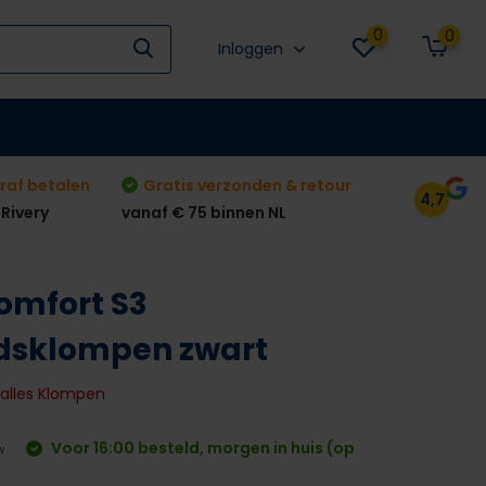
0
0
Inloggen
raf betalen
Gratis verzonden & retour
4,7
 Rivery
vanaf € 75 binnen NL
Comfort S3
idsklompen zwart
k alles Klompen
Voor 16:00 besteld, morgen in huis (op
w