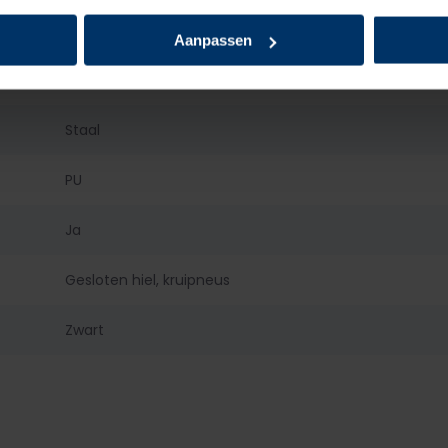
Leder
Aanpassen
Staal
Staal
PU
Ja
Gesloten hiel, kruipneus
Zwart