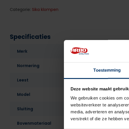
Categorie:
Sika klompen
Specificaties
Merk
Normering
Toestemming
Leest
Deze website maakt gebruik
Model
We gebruiken cookies om cont
websiteverkeer te analyseren
Sluiting
media, adverteren en analys
verstrekt of die ze hebben v
Bovenmateriaal