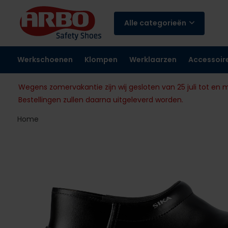
Alle categorieën
Werkschoenen
Klompen
Werklaarzen
Accessoir
Wegens zomervakantie zijn wij gesloten van 25 juli tot en 
Bestellingen zullen daarna uitgeleverd worden.
Home