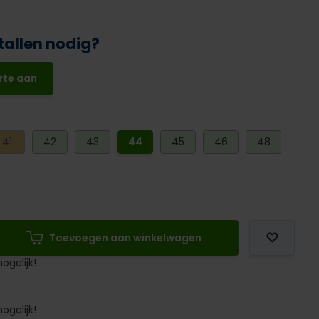
tallen nodig?
rte aan
41
42
43
44
45
46
48
Toevoegen aan winkelwagen
ogelijk!
ogelijk!