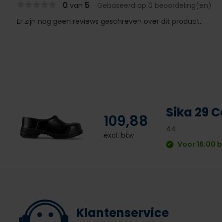
0
5
van
Gebaseerd op 0 beoordeling(en)
Er zijn nog geen reviews geschreven over dit product..
Sika 29 
109,88
44
excl. btw
Voor 16:00 b
Klantenservice