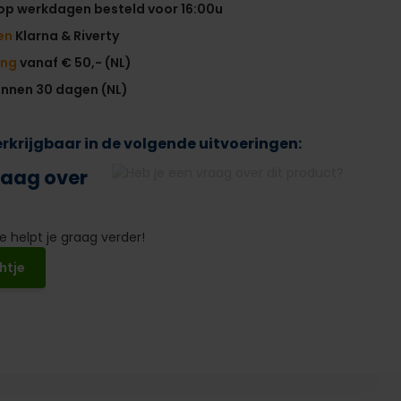
op werkdagen besteld voor 16:00u
en
Klarna & Riverty
ing
vanaf € 50,- (NL)
innen 30 dagen (NL)
verkrijgbaar in de volgende uitvoeringen:
raag over
 helpt je graag verder!
htje