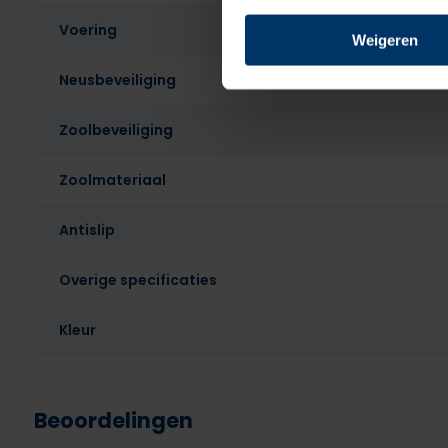
Voering
Weigeren
Neusbeveiliging
Zoolbeveiliging
Zoolmateriaal
Antislip
Overige specificaties
Kleur
Beoordelingen