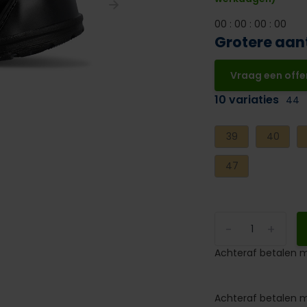
0
0
:
0
0
:
0
0
:
0
0
Grotere aan
Vraag een offe
10 variaties
44
39
40
47
-
+
Achteraf betalen m
Achteraf betalen m