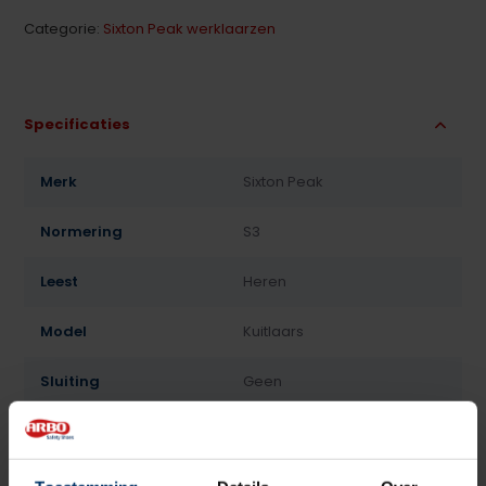
Categorie:
Sixton Peak werklaarzen
Specificaties
Merk
Sixton Peak
Normering
S3
Leest
Heren
Model
Kuitlaars
Sluiting
Geen
Bovenmateriaal
Leder
Voering
Lamswol