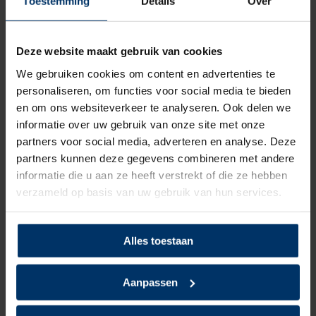
Toestemming
Details
Over
Neusbeveiliging
Kunststof
Deze website maakt gebruik van cookies
Zoolbeveiliging
Kunststof
We gebruiken cookies om content en advertenties te
personaliseren, om functies voor social media te bieden
Zoolmateriaal
PU/PU
en om ons websiteverkeer te analyseren. Ook delen we
informatie over uw gebruik van onze site met onze
Antislip
Ja
partners voor social media, adverteren en analyse. Deze
partners kunnen deze gegevens combineren met andere
Kruipneus, Metaalvrij,
Overige specificaties
informatie die u aan ze heeft verstrekt of die ze hebben
Waterdicht
verzameld op basis van uw gebruik van hun services.
Kleur
Bruin
Alles toestaan
Beoordelingen
Aanpassen
5
5
Gebaseerd op 1 beoordeling(en)
van