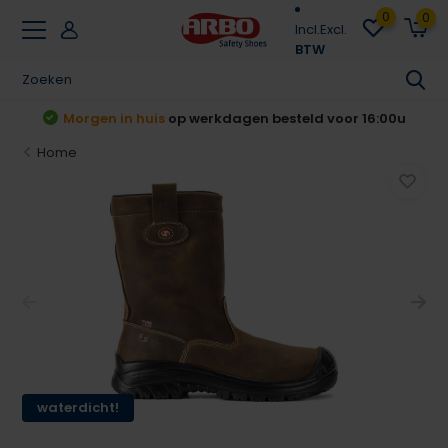
0
0
Incl.
Excl.
BTW
t
Morgen in huis
op werkdagen besteld voor 16:00u
Home
waterdicht!