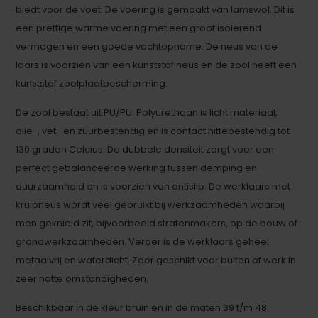
biedt voor de voet. De voering is gemaakt van lamswol. Dit is
een prettige warme voering met een groot isolerend
vermogen en een goede vochtopname. De neus van de
laars is voorzien van een kunststof neus en de zool heeft een
kunststof zoolplaatbescherming.
De zool bestaat uit PU/PU. Polyurethaan is licht materiaal,
olie-, vet- en zuurbestendig en is contact hittebestendig tot
130 graden Celcius. De dubbele densiteit zorgt voor een
perfect gebalanceerde werking tussen demping en
duurzaamheid en is voorzien van antislip. De werklaars met
kruipneus wordt veel gebruikt bij werkzaamheden waarbij
men geknield zit, bijvoorbeeld stratenmakers, op de bouw of
grondwerkzaamheden. Verder is de werklaars geheel
metaalvrij en waterdicht. Zeer geschikt voor buiten of werk in
zeer natte omstandigheden.
Beschikbaar in de kleur bruin en in de maten 39 t/m 48.