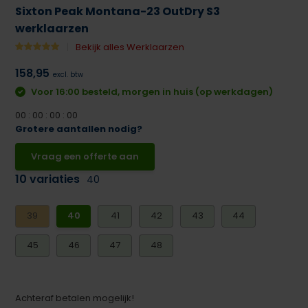
Sixton Peak Montana-23 OutDry S3
werklaarzen
Bekijk alles Werklaarzen
158,95
excl. btw
Voor 16:00 besteld, morgen in huis (op werkdagen)
0
0
:
0
0
:
0
0
:
0
0
Grotere aantallen nodig?
Vraag een offerte aan
10 variaties
40
39
40
41
42
43
44
45
46
47
48
Achteraf betalen mogelijk!