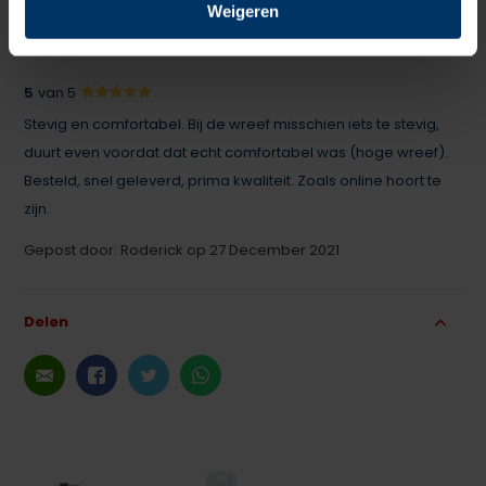
Weigeren
Schrijf je eigen review
5
van 5
Stevig en comfortabel. Bij de wreef misschien iets te stevig,
duurt even voordat dat echt comfortabel was (hoge wreef).
Besteld, snel geleverd, prima kwaliteit. Zoals online hoort te
zijn.
Gepost door: Roderick op 27 December 2021
Delen