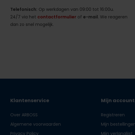
Telefonisch:
Op werkdagen van 09:00 tot 16:00u.
24/7 via het
contactformulier
of
e-mail
. We reageren
dan zo snel mogelijk.
Klantenservice
Mijn account
Over ARBOSS
Registreren
Algemene voorwaarden
Mijn bestellinge
Privacy Policy
Mijn verlanglijst