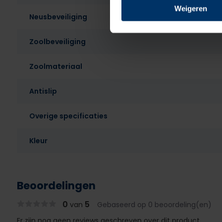
Weigeren
Neusbeveiliging
Zoolbeveiliging
Zoolmateriaal
Antislip
Overige specificaties
Kleur
Beoordelingen
0
5
van
Gebaseerd op 0 beoordeling(en)
Er zijn nog geen reviews geschreven over dit product..