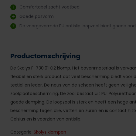
Comfortabel zacht voetbed
Goede pasvorm
De voorgevormde PU antislip loopzool biedt goede ond
Productomschrijving
De Skolys F-730.01 O2 klomp. Het bovenmateriaal is vervaard
flexibel en sterk product dat veel bescherming biedt voor d
textiel en leder. De neus van de schoen heeft geen veiligh
zoolplaatbescherming. De zool bestaat uit PU. Polyurethaan
goede demping. De loopzool is sterk en heeft een hoge ant
bescherming tegen olie, vetten en zuren en is contact hit
Celsius en is voorzien van antislip.
Categorie:
Skolys klompen