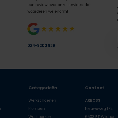
een review over onze services, dat
waarderen we enorm!
024-8200 929
Categorieën
Contact
Werkschoenen
ARBOSS
n
Klompen
Nieuweweg 172
Werklaarzen
6603 BT Wijchen