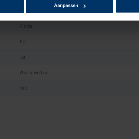
Aanpassen
Geen
Geen
PU
Ja
Gesloten hiel
Wit