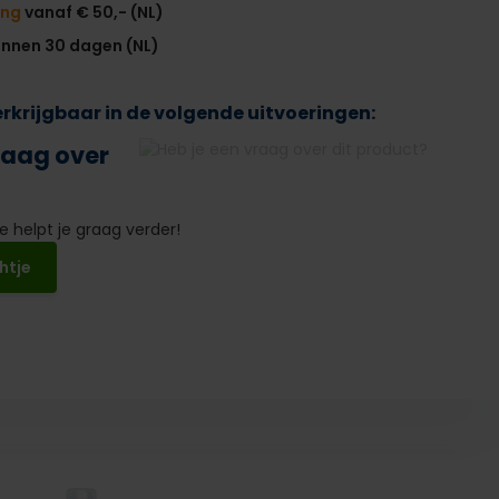
ing
vanaf € 50,- (NL)
innen 30 dagen (NL)
verkrijgbaar in de volgende uitvoeringen:
raag over
 helpt je graag verder!
htje