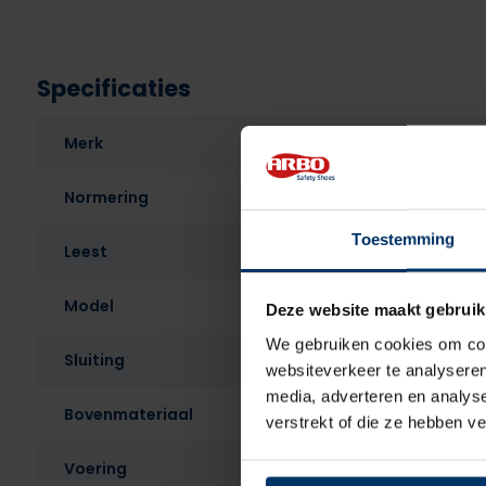
Specificaties
Merk
Normering
Toestemming
Leest
Model
Deze website maakt gebruik
We gebruiken cookies om cont
Sluiting
websiteverkeer te analyseren
media, adverteren en analys
Bovenmateriaal
verstrekt of die ze hebben v
Voering