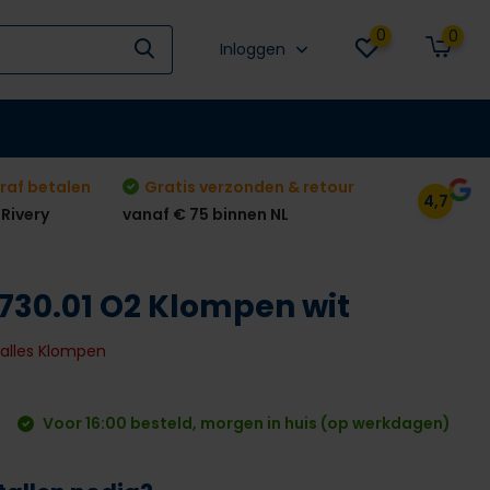
0
0
Inloggen
raf betalen
Gratis verzonden & retour
4,7
 Rivery
vanaf € 75 binnen NL
-730.01 O2 Klompen wit
k alles Klompen
Voor 16:00 besteld, morgen in huis (op werkdagen)