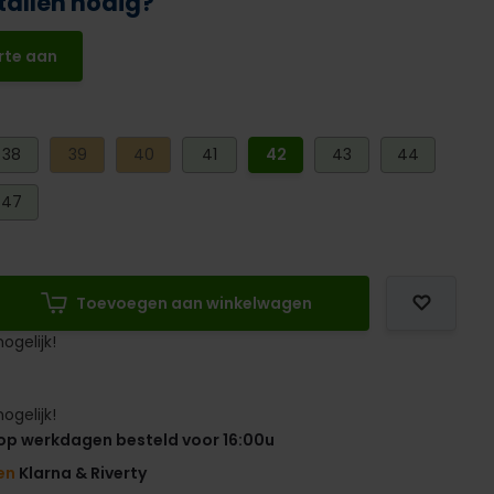
tallen nodig?
rte aan
38
39
40
41
42
43
44
47
Toevoegen aan winkelwagen
ogelijk!
ogelijk!
op werkdagen besteld voor 16:00u
en
Klarna & Riverty