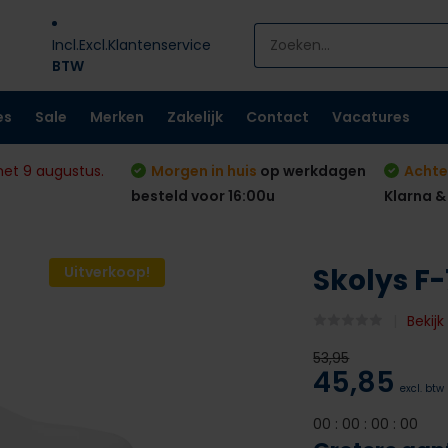
Incl.
Excl.
Klantenservice
BTW
es
Sale
Merken
Zakelijk
Contact
Vacatures
met 9 augustus.
Morgen in huis
op werkdagen
Achte
besteld voor 16:00u
Klarna &
Skolys F
Uitverkoop!
Bekij
53,95
45,85
excl. btw
0
0
:
0
0
:
0
0
:
0
0