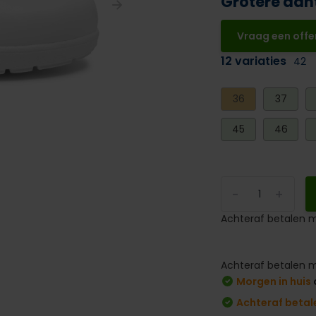
Grotere aan
Vraag een offe
12 variaties
42
36
37
45
46
-
+
Achteraf betalen m
Achteraf betalen m
Morgen in huis
Achteraf betal