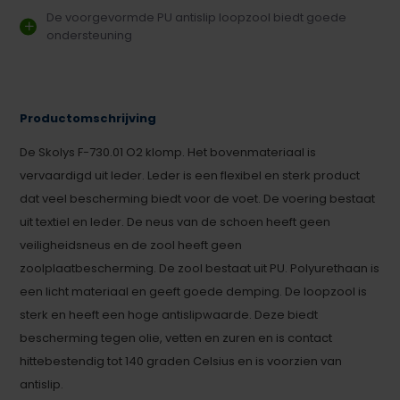
De voorgevormde PU antislip loopzool biedt goede
ondersteuning
Productomschrijving
De Skolys F-730.01 O2 klomp. Het bovenmateriaal is
vervaardigd uit leder. Leder is een flexibel en sterk product
dat veel bescherming biedt voor de voet. De voering bestaat
uit textiel en leder. De neus van de schoen heeft geen
veiligheidsneus en de zool heeft geen
zoolplaatbescherming. De zool bestaat uit PU. Polyurethaan is
een licht materiaal en geeft goede demping. De loopzool is
sterk en heeft een hoge antislipwaarde. Deze biedt
bescherming tegen olie, vetten en zuren en is contact
hittebestendig tot 140 graden Celsius en is voorzien van
antislip.