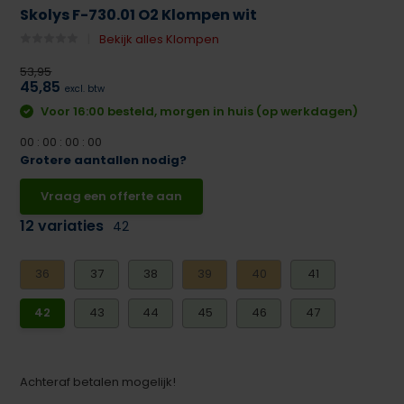
Skolys F-730.01 O2 Klompen wit
Bekijk alles Klompen
53,95
45,85
excl. btw
Voor 16:00 besteld, morgen in huis (op werkdagen)
0
0
:
0
0
:
0
0
:
0
0
Grotere aantallen nodig?
Vraag een offerte aan
12 variaties
42
36
37
38
39
40
41
42
43
44
45
46
47
Achteraf betalen mogelijk!