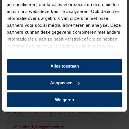
personaliseren, om functies voor social media te bieden
Neusbeveiliging
Geen
en om ons websiteverkeer te analyseren. Ook delen we
informatie over uw gebruik van onze site met onze
Zoolbeveiliging
Geen
partners voor social media, adverteren en analyse. Deze
partners kunnen deze gegevens combineren met andere
Zoolmateriaal
PU
informatie die u aan ze heeft verstrekt of die ze hebben
verzameld op basis van uw gebruik van hun services.
Antislip
Ja
Overige specificaties
Gesloten hiel
Alles toestaan
Kleur
Wit
Aanpassen
Beoordelingen
Weigeren
0
5
Gebaseerd op 0 beoordeling(en)
van
Schrijf je eigen review