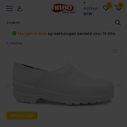
0
0
Incl.
Excl.
BTW
r 16:00u
Achteraf betalen
Klarna & Riverty
Home
Uitverkoop!