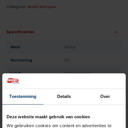
Categorie:
Skolys klompen
Specificaties
Merk
Skolys
Normering
O2
Leest
Dames, Heren
Model
Klomp
Toestemming
Details
Over
Sluiting
Geen
Bovenmateriaal
Leder
Deze website maakt gebruik van cookies
Voering
Leder, Textiel
We gebruiken cookies om content en advertenties te