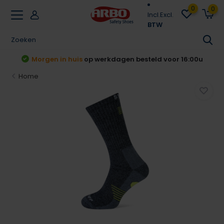
0
0
Incl.
Excl.
BTW
t
Morgen in huis
op werkdagen besteld voor 16:00u
Home