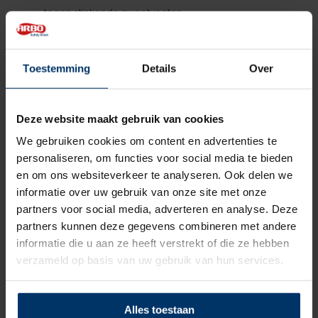
tegen stinkende zweetvoeten
Neemt 4x meer vocht op dan katoen
Hypoallergeen
Uitermate geschikt tegen voetschimmel
Toestemming
Details
Over
Stapp techno bamboe dames- en herensokken zijn
beschikbaar in maat 35 t/m 50.
Deze website maakt gebruik van cookies
We gebruiken cookies om content en advertenties te
Categorie:
Stapp sokken
personaliseren, om functies voor social media te bieden
en om ons websiteverkeer te analyseren. Ook delen we
informatie over uw gebruik van onze site met onze
Beoordelingen
partners voor social media, adverteren en analyse. Deze
partners kunnen deze gegevens combineren met andere
informatie die u aan ze heeft verstrekt of die ze hebben
5
5
Gebaseerd op 1 beoordeling(en)
van
verzameld op basis van uw gebruik van hun services.
Schrijf je eigen review
Alles toestaan