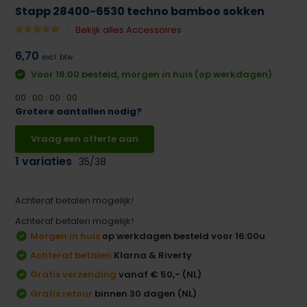
Stapp 28400-6530 techno bamboo sokken
Bekijk alles Accessoires
6,70
excl. btw
Voor 16:00 besteld, morgen in huis (op werkdagen)
0
0
:
0
0
:
0
0
:
0
0
Grotere aantallen nodig?
Vraag een offerte aan
1 variaties
35/38
Achteraf betalen mogelijk!
Achteraf betalen mogelijk!
Morgen in huis
op werkdagen besteld voor 16:00u
Achteraf betalen
Klarna & Riverty
Gratis verzending
vanaf € 50,- (NL)
Gratis retour
binnen 30 dagen (NL)