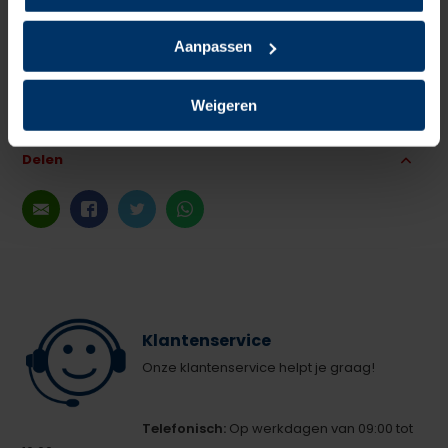
5
van 5
Aanpassen
Fijne sokken.
Gepost door: Stroie Dorel op 16 December 2021
Weigeren
Delen
Klantenservice
Onze klantenservice helpt je graag!
Telefonisch:
Op werkdagen van 09:00 tot