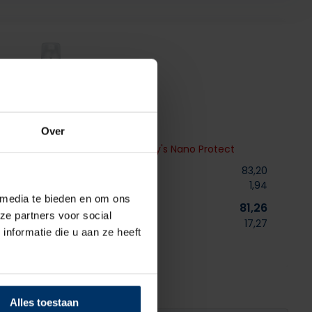
% korting op Nano protect
Over
 Birki 2.0 Fondant Pink +
Shoeboy's Nano Protect
Normaal:
83,20
Je bespaart
1,94
 media te bieden en om ons
Combideal:
81,26
ze partners voor social
excl. btw
17,27
nformatie die u aan ze heeft
Niet op voorraad
Alles toestaan