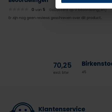
Beoordelingen
0
5
van
Gebaseerd op 0 beoordeling(en)
Er zijn nog geen reviews geschreven over dit product..
Birkensto
70,25
45
excl. btw
Klantenservice