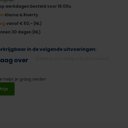
op werkdagen besteld voor 16:00u
en
Klarna & Riverty
ing
vanaf € 50,- (NL)
innen 30 dagen (NL)
verkrijgbaar in de volgende uitvoeringen:
raag over
 helpt je graag verder!
htje