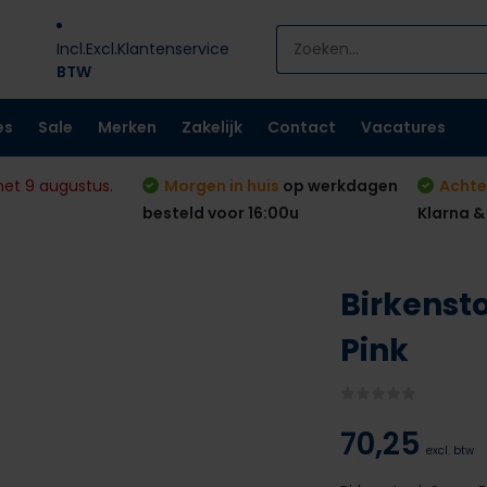
Incl.
Excl.
Klantenservice
BTW
es
Sale
Merken
Zakelijk
Contact
Vacatures
met 9 augustus.
Morgen in huis
op werkdagen
Achte
besteld voor 16:00u
Klarna &
Birkensto
Pink
70,25
excl. btw