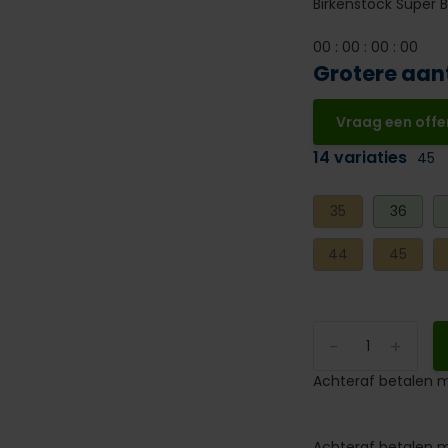
Birkenstock Super B
0
0
:
0
0
:
0
0
:
0
0
Grotere aan
Vraag een offe
14 variaties
45
35
36
44
45
-
+
Achteraf betalen m
Achteraf betalen m