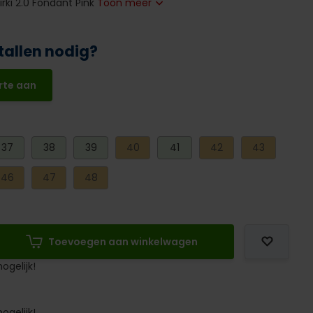
irki 2.0 Fondant Pink
Toon meer
tallen nodig?
rte aan
37
38
39
40
41
42
43
46
47
48
Toevoegen aan winkelwagen
ogelijk!
ogelijk!