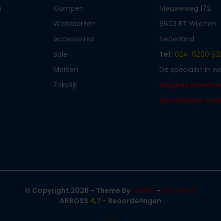
n
Klompen
Nieuweweg 172
Werklaarzen
6603 BT Wijchen
Accessoires
Nederland
Sale
Tel:
024-8200 92
Merken
Dé specialist in 
Zakelijk
Wegens zomervaka
Bestellingen zul
© Copyright 2026 - Theme By
DMWS
-
RSS-feed
ARBOSS
4,7
- Beoordelingen