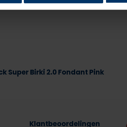
ck Super Birki 2.0 Fondant Pink
Klantbeoordelingen